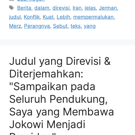
Tag
Berita
,
dalam
,
direvisi
,
Iran
,
jelas
,
Jerman
,
judul
,
Konflik
,
Kuat
,
Lebih
,
mempermalukan
,
Merz
,
Perangnya
,
Sebut
,
teks
,
yang
Judul yang Direvisi &
Diterjemahkan:
"Sampaikan pada
Seluruh Pendukung,
Saya yang Membawa
Jokowi Menjadi