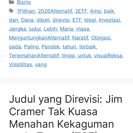
Kategori
Bisnis
Tag
1Pilihan
,
2026Alternatif
,
2ETF
,
Amp
,
baik
,
dan
,
Dana
,
dibeli
,
direvisi
,
ETF
,
Ideal
,
Investasi
,
Jangka
,
judul
,
Lebih
,
Mana
,
masa
,
MenguntungkanAlternatif
,
Naratif
,
Obligasi
,
pada
,
Paling
,
Pendek
,
tahun
,
terbaik
,
TerjemahanAlternatif
,
tinggi
,
untuk
,
visualReksa
,
Volatilitas
,
yang
Judul yang Direvisi: Jim
Cramer Tak Kuasa
Menahan Kekaguman