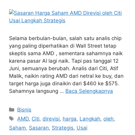
Selama berbulan-bulan, salah satu analis chip
yang paling diperhatikan di Wall Street tetap
skeptis sama AMD , sementara sahamnya naik
karena pasar AI lagi naik. Tapi pas tanggal 12
Juni, semuanya berubah. Analis dari Citi, Atif
Malik, naikin rating AMD dari netral ke buy, dan
target harga juga dinaikin dari $460 ke $575.
Sahamnya langsung …
Baca Selengkapnya
Kategori
Bisnis
Tag
AMD
,
Citi
,
direvisi
,
harga
,
Langkah
,
oleh
,
Saham
,
Sasaran
,
Strategis
,
Usai