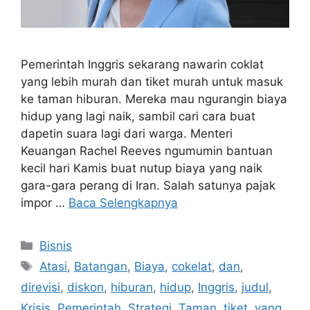
Pemerintah Inggris sekarang nawarin coklat
yang lebih murah dan tiket murah untuk masuk
ke taman hiburan. Mereka mau ngurangin biaya
hidup yang lagi naik, sambil cari cara buat
dapetin suara lagi dari warga. Menteri
Keuangan Rachel Reeves ngumumin bantuan
kecil hari Kamis buat nutup biaya yang naik
gara-gara perang di Iran. Salah satunya pajak
impor …
Baca Selengkapnya
Kategori
Bisnis
Tag
Atasi
,
Batangan
,
Biaya
,
cokelat
,
dan
,
direvisi
,
diskon
,
hiburan
,
hidup
,
Inggris
,
judul
,
Krisis
,
Pemerintah
,
Strategi
,
Taman
,
tiket
,
yang