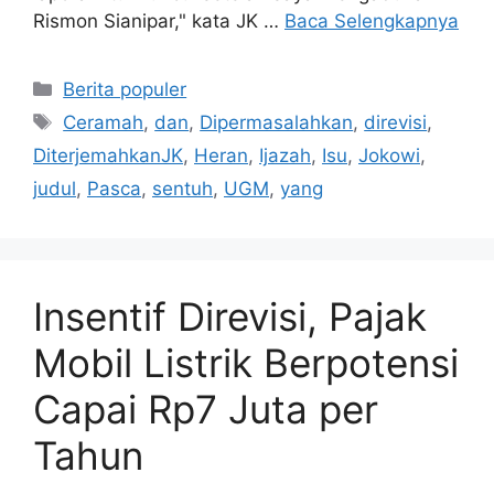
Rismon Sianipar," kata JK …
Baca Selengkapnya
Kategori
Berita populer
Tag
Ceramah
,
dan
,
Dipermasalahkan
,
direvisi
,
DiterjemahkanJK
,
Heran
,
Ijazah
,
Isu
,
Jokowi
,
judul
,
Pasca
,
sentuh
,
UGM
,
yang
Insentif Direvisi, Pajak
Mobil Listrik Berpotensi
Capai Rp7 Juta per
Tahun