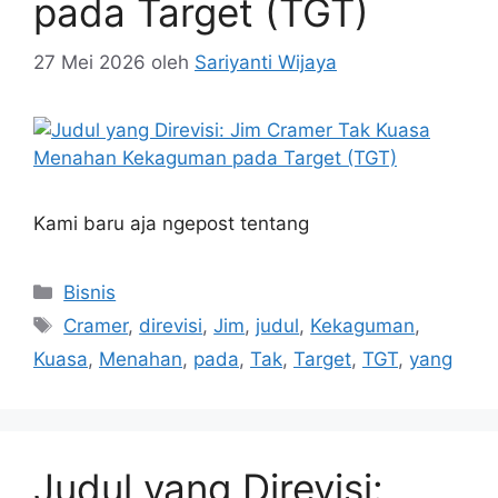
pada Target (TGT)
27 Mei 2026
oleh
Sariyanti Wijaya
Kami baru aja ngepost tentang
Kategori
Bisnis
Tag
Cramer
,
direvisi
,
Jim
,
judul
,
Kekaguman
,
Kuasa
,
Menahan
,
pada
,
Tak
,
Target
,
TGT
,
yang
Judul yang Direvisi: