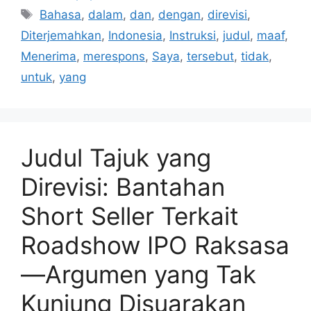
Tag
Bahasa
,
dalam
,
dan
,
dengan
,
direvisi
,
Diterjemahkan
,
Indonesia
,
Instruksi
,
judul
,
maaf
,
Menerima
,
merespons
,
Saya
,
tersebut
,
tidak
,
untuk
,
yang
Judul Tajuk yang
Direvisi: Bantahan
Short Seller Terkait
Roadshow IPO Raksasa
—Argumen yang Tak
Kunjung Disuarakan