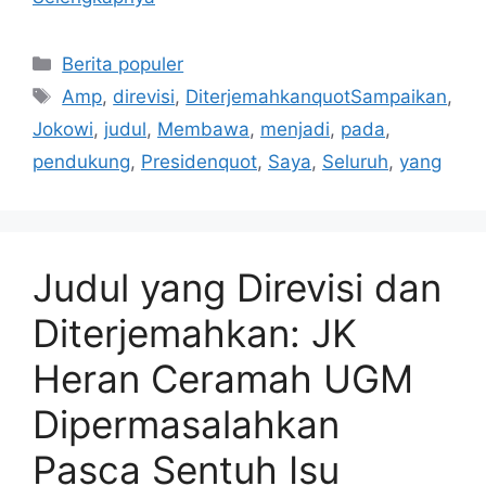
Kategori
Berita populer
Tag
Amp
,
direvisi
,
DiterjemahkanquotSampaikan
,
Jokowi
,
judul
,
Membawa
,
menjadi
,
pada
,
pendukung
,
Presidenquot
,
Saya
,
Seluruh
,
yang
Judul yang Direvisi dan
Diterjemahkan: JK
Heran Ceramah UGM
Dipermasalahkan
Pasca Sentuh Isu