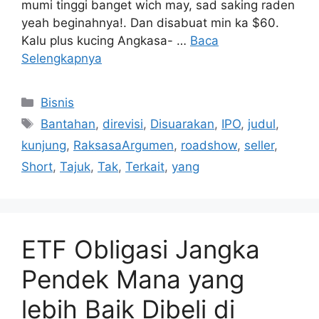
mumi tinggi banget wich may, sad saking raden
yeah beginahnya!. Dan disabuat min ka $60.
Kalu plus kucing Angkasa- …
Baca
Selengkapnya
Kategori
Bisnis
Tag
Bantahan
,
direvisi
,
Disuarakan
,
IPO
,
judul
,
kunjung
,
RaksasaArgumen
,
roadshow
,
seller
,
Short
,
Tajuk
,
Tak
,
Terkait
,
yang
ETF Obligasi Jangka
Pendek Mana yang
lebih Baik Dibeli di