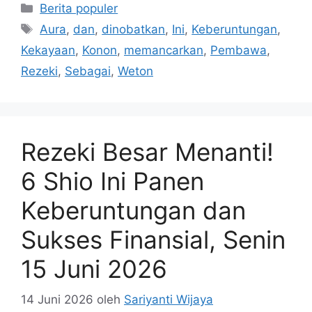
Kategori
Berita populer
Tag
Aura
,
dan
,
dinobatkan
,
Ini
,
Keberuntungan
,
Kekayaan
,
Konon
,
memancarkan
,
Pembawa
,
Rezeki
,
Sebagai
,
Weton
Rezeki Besar Menanti!
6 Shio Ini Panen
Keberuntungan dan
Sukses Finansial, Senin
15 Juni 2026
14 Juni 2026
oleh
Sariyanti Wijaya