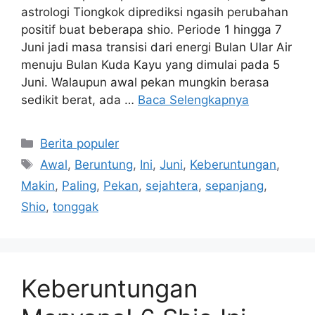
astrologi Tiongkok diprediksi ngasih perubahan
positif buat beberapa shio. Periode 1 hingga 7
Juni jadi masa transisi dari energi Bulan Ular Air
menuju Bulan Kuda Kayu yang dimulai pada 5
Juni. Walaupun awal pekan mungkin berasa
sedikit berat, ada …
Baca Selengkapnya
Kategori
Berita populer
Tag
Awal
,
Beruntung
,
Ini
,
Juni
,
Keberuntungan
,
Makin
,
Paling
,
Pekan
,
sejahtera
,
sepanjang
,
Shio
,
tonggak
Keberuntungan