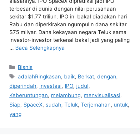
alasannya. IPO SpaceX diprediksi jadi IPO
terbesar di dunia dengan nilai perusahaan
sekitar $1.77 triliun. IPO ini bakal diadakan hari
Rabu dan diperkirakan ngumpulin dana sekitar
$75 milyar. Dana kekayaan negara Teluk sama
investor-investor terkenal bakal jadi yang paling
…
Baca Selengkapnya
Kategori
Bisnis
Tag
adalahRingkasan
,
baik
,
Berkat
,
dengan
,
diperindah
,
Investasi
,
IPO
,
judul
,
Keberuntungan
,
melambung
,
menvisualisasi
,
Siap
,
SpaceX
,
sudah
,
Teluk
,
Terjemahan
,
untuk
,
yang