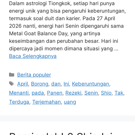
Dalam astrologi Tiongkok, setiap hari punya
energi unik yang bisa pengaruhi keberuntungan,
termasuk soal duit dan karier. Pada 27 April
2026 nanti, energi hari Senin dipengaruhi sama
Metal Goat Balance Day, yang artinya
keseimbangan dan perubahan besar. Hari ini
dipercaya jadi momen dimana situasi yang …
Baca Selengkapnya
Kategori
Berita populer
Tag
April
,
Borong
,
dan
,
Ini
,
Keberuntungan
,
Menanti
,
pada
,
Panen
,
Rezeki
,
Senin
,
Shio
,
Tak
,
Terduga
,
Terjemahan
,
uang