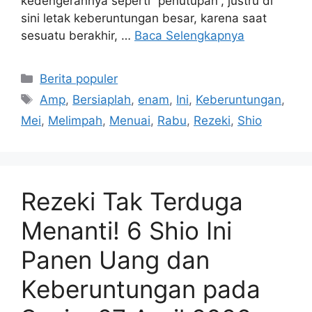
kedengerannya seperti “penutupan”, justru di
sini letak keberuntungan besar, karena saat
sesuatu berakhir, …
Baca Selengkapnya
Kategori
Berita populer
Tag
Amp
,
Bersiaplah
,
enam
,
Ini
,
Keberuntungan
,
Mei
,
Melimpah
,
Menuai
,
Rabu
,
Rezeki
,
Shio
Rezeki Tak Terduga
Menanti! 6 Shio Ini
Panen Uang dan
Keberuntungan pada