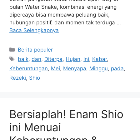
bulan Water Snake, kombinasi energi yang
dipercaya bisa membawa peluang baik,
hubungan positif, dan momen tak terduga …
Baca Selengkapnya
Kategori
Berita populer
Tag
baik
,
dan
,
Diterpa
,
Hujan
,
Ini
,
Kabar
,
Keberuntungan
,
Mei
,
Menyapa
,
Minggu
,
pada
,
Rezeki
,
Shio
Bersiaplah! Enam Shio
ini Menuai