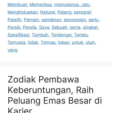
Membuat
,
Memeriksa
,
memulainya...lalu
,
Menghidupkan
,
Natural
,
Pajang
,
paragraf
,
Pelatih
,
Pemain
,
pemikiran
,
penonjolan
,
perlu
,
Persib
,
Persija
,
Saya
,
Sebuah
,
serta
,
singkat
,
Spesifikasi
,
Tambah
,
Terdengar
,
Terlalu
,
Ternyata
,
tidak
,
Timnas
,
token
,
untuk
,
utuh
,
yang
Zodiak Pembawa
Keberuntungan, Raih
Peluang Emas Besar di
Karier