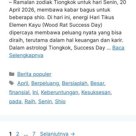
– Ramalan zodiak Tiongkok untuk hari Senin, 20
April 2026, membawa kabar bagus untuk
beberapa shio. Di hari ini, energi Hari Tikus
Elemen Kayu (Wood Rat Success Day)
dipercaya membawa peluang nyata yang bisa
diraih, terutama dalam hal keuangan dan karir.
Dalam astrologi Tiongkok, Success Day …
Baca
Selengkapnya
Kategori
Berita populer
Tag
April
,
Berpeluang
,
Bersiaplah
,
Besar
,
finansial
,
Ini
,
Keberuntungan
,
Kesuksesan
,
pada
,
Raih
,
Senin
,
Shio
Halaman
Halaman
Halaman
1
2
…
7
Selanjutnya
→