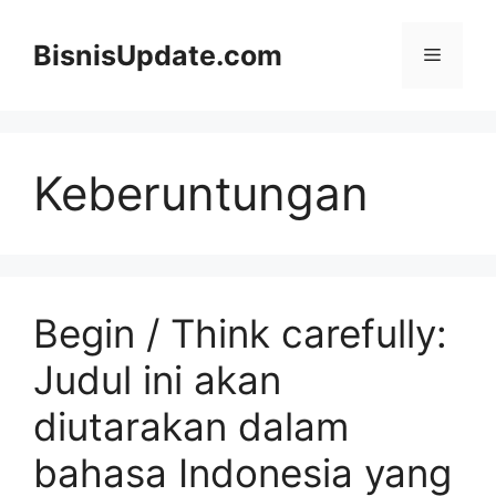
Langsung
ke
BisnisUpdate.com
Menu
isi
Keberuntungan
Begin / Think carefully:
Judul ini akan
diutarakan dalam
bahasa Indonesia yang