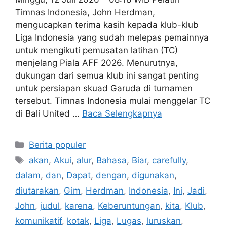
Timnas Indonesia, John Herdman,
mengucapkan terima kasih kepada klub-klub
Liga Indonesia yang sudah melepas pemainnya
untuk mengikuti pemusatan latihan (TC)
menjelang Piala AFF 2026. Menurutnya,
dukungan dari semua klub ini sangat penting
untuk persiapan skuad Garuda di turnamen
tersebut. Timnas Indonesia mulai menggelar TC
di Bali United …
Baca Selengkapnya
Kategori
Berita populer
Tag
akan
,
Akui
,
alur
,
Bahasa
,
Biar
,
carefully
,
dalam
,
dan
,
Dapat
,
dengan
,
digunakan
,
diutarakan
,
Gim
,
Herdman
,
Indonesia
,
Ini
,
Jadi
,
John
,
judul
,
karena
,
Keberuntungan
,
kita
,
Klub
,
komunikatif
,
kotak
,
Liga
,
Lugas
,
luruskan
,