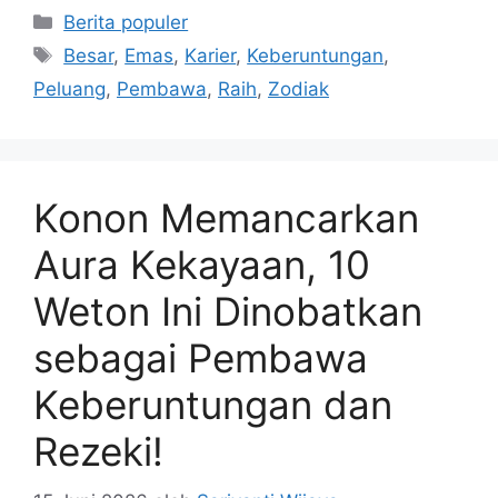
Kategori
Berita populer
Tag
Besar
,
Emas
,
Karier
,
Keberuntungan
,
Peluang
,
Pembawa
,
Raih
,
Zodiak
Konon Memancarkan
Aura Kekayaan, 10
Weton Ini Dinobatkan
sebagai Pembawa
Keberuntungan dan
Rezeki!