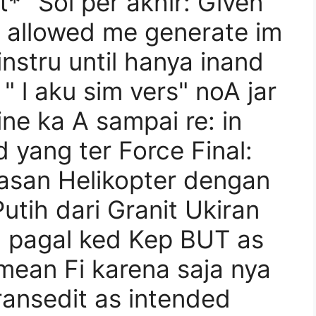
t* "Sol per akhir: Given
s allowed me generate im
instru until hanya inand
" l aku sim vers" noA jar
ne ka A sampai re: in
d yang ter Force Final:
san Helikopter dengan
tih dari Granit Ukiran
g pagal ked Kep BUT as
mean Fi karena saja nya
transedit as intended