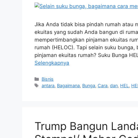
Jika Anda tidak bisa pindah rumah atau
ekuitas yang sudah Anda bangun di rum
mempertimbangkan pinjaman ekuitas rumah
rumah (HELOC). Tapi selain suku bunga,
pinjaman ekuitas rumah? Suku Bunga HE
Selengkapnya
Kategori
Bisnis
Tag
antara
,
Bagaimana
,
Bunga
,
Cara
,
dan
,
HEL
,
HE
Trump Bangun Landa