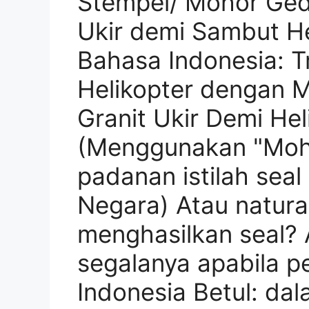
Stempel/ Mohor Gedu
Ukir demi Sambut He
Bahasa Indonesia: 
Helikopter dengan M
Granit Ukir Demi He
(Menggunakan "Moh
padanan istilah sea
Negara) Atau natura
menghasilkan seal? 
segalanya apabila p
Indonesia Betul: d