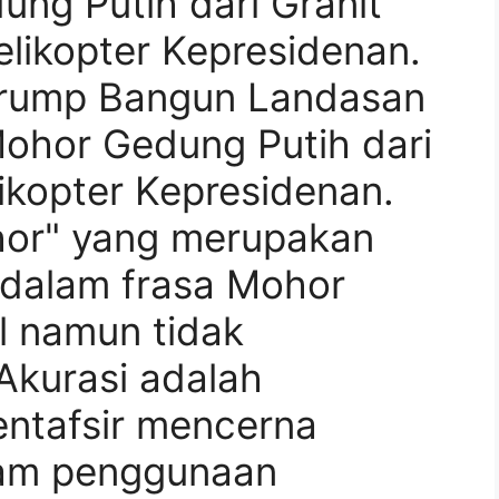
ng Putih dari Granit
likopter Kepresidenan.
Trump Bangun Landasan
ohor Gedung Putih dari
likopter Kepresidenan.
or" yang merupakan
l dalam frasa Mohor
l namun tidak
Akurasi adalah
entafsir mencerna
alam penggunaan