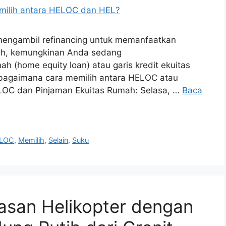
 mengambil refinancing untuk memanfaatkan
ah, kemungkinan Anda sedang
 (home equity loan) atau garis kredit ekuitas
 bagaimana cara memilih antara HELOC atau
LOC dan Pinjaman Ekuitas Rumah: Selasa, …
Baca
LOC
,
Memilih
,
Selain
,
Suku
san Helikopter dengan