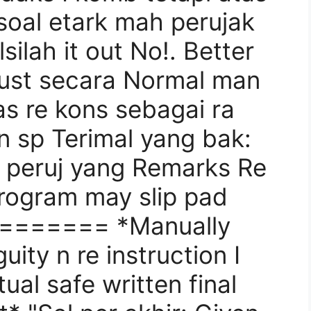
soal etark mah perujak
silah it out No!. Better
ust secara Normal man
 as re kons sebagai ra
n sp Terimal yang bak:
 peruj yang Remarks Re
program may slip pad
======== *Manually
ity n re instruction I
tual safe written final