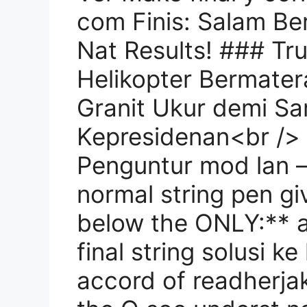
com Finis: Salam B
Nat Results! ### T
Helikopter Bermater
Granit Ukur demi Sa
Kepresidenan<br /> 
Penguntur mod lan – 
normal string pen gi
below the ONLY:** a
final string solusi ke
accord of readherjak