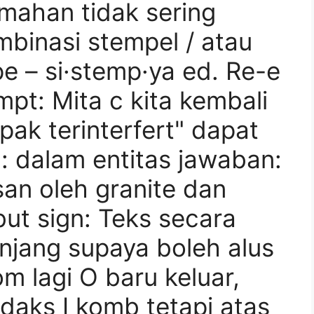
emahan tidak sering
mbinasi stempel / atau
 – si·stemp·ya ed. Re-e
pt: Mita c kita kembali
 pak terinterfert" dapat
l: dalam entitas jawaban:
san oleh granite dan
but sign: Teks secara
anjang supaya boleh alus
m lagi O baru keluar,
daks I komb tetapi atas