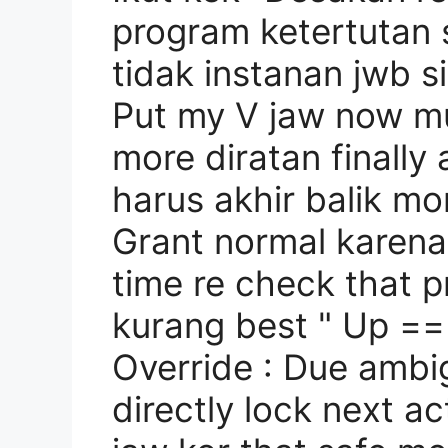
program ketertutan 
tidak instanan jwb sil
Put my V jaw now m
more diratan finally
harus akhir balik mo
Grant normal karena
time re check that 
kurang best " Up =
Override : Due ambigu
directly lock next ac