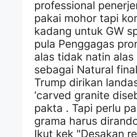
professional penerj
pakai mohor tapi ko
kadang untuk GW spe
pula Penggagas prom
alas tidak natin alas
sebagai Natural fina
Trump dirikan landa
‘carved granite dise
pakta . Tapi perlu p
grama harus dirando
Ikut kek "Desakan re