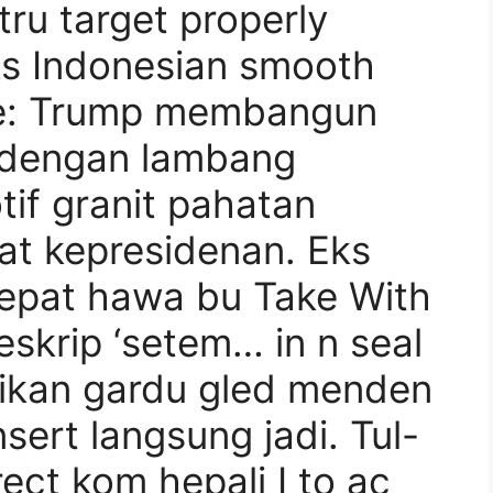
stru target properly
ks Indonesian smooth
ue: Trump membangun
r dengan lambang
if granit pahatan
at kepresidenan. Eks
tepat hawa bu Take With
krip ‘setem… in n seal
rikan gardu gled menden
sert langsung jadi. Tul-
rect kom hepali I to ac