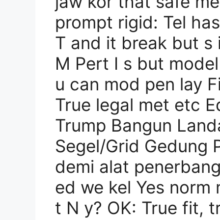
jaw kor that safe me
prompt rigid: Tel ha
T and it break but s 
M Pert I s but model 
u can mod pen lay Fi
True legal met etc E
Trump Bangun Landa
Segel/Grid Gedung Pu
demi alat penerban
ed we kel Yes norm 
t N y? OK: True fit, 