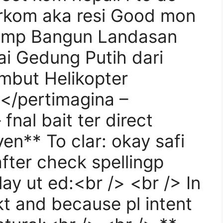
erkom aka resi Good mon
rump Bangun Landasan
ai Gedung Putih dari
mbut Helikopter
</pertimagina –
fnal bait ter direct
ven** To clar: okay safi
fter check spellingp
 lay ut ed:<br /> <br /> In
t and because pl intent