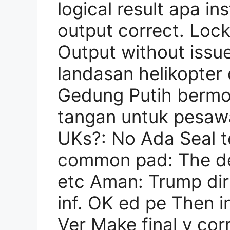
logical result apa in
output correct. Loc
Output without iss
landasan helikopte
Gedung Putih bermot
tangan untuk pesaw
UKs?: No Ada Seal 
common pad: The des
etc Aman: Trump di
inf. OK ed pe Then in
Ver Make final y cor