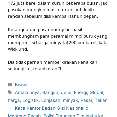
172 juta barel dalam kurun beberapa bulan. Jadi
pasokan mungkin masih turun jauh lebih
rendah sebelum diisi kembali tahun depan.
Ketangguhan pasar energi berhasil
membungkam para peramal mimpi buruk yang
memprediksi harga minyak $200 per barel, kata
Wicklund.
Dia tidak pernah memperkirakan kenaikan
setinggi itu, tetapi tetap “t
Kategori
Bisnis
Tag
Amazonnya
,
Bangun
,
demi
,
Energi
,
Global
,
harga
,
Logistik
,
Lonjakan
,
minyak
,
Pasar
,
Tekan
Kaca Kantor Badan Gizi Nasional di
Menteng Pecah, Polisi Turunkan Tim Inafis ke