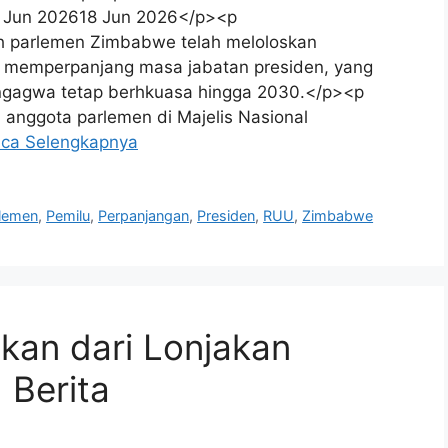
18 Jun 202618 Jun 2026</p><p
ah parlemen Zimbabwe telah meloloskan
memperpanjang masa jabatan presiden, yang
agwa tetap berhkuasa hingga 2030.</p><p
 anggota parlemen di Majelis Nasional
ca Selengkapnya
lemen
,
Pemilu
,
Perpanjangan
,
Presiden
,
RUU
,
Zimbabwe
kan dari Lonjakan
 Berita