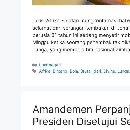
Polisi Afrika Selatan mengkonfirmasi ba
selamat dari serangan tembakan di Joha
berusia 31 tahun ini sedang menyetir mob
Minggu ketika seorang penembak tak dik
Lunga, yang membela tim nasional Zimb
Kategori
Luar negeri
Tag
Afrika
,
Bintang
,
Bola
,
Brutal
,
dari
,
Divine
,
Lunga
Amandemen Perpanj
Presiden Disetujui S