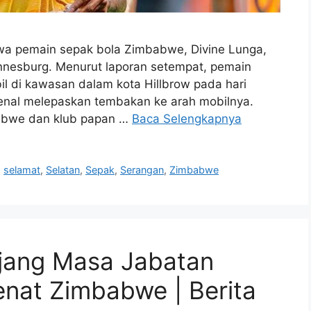
hwa pemain sepak bola Zimbabwe, Divine Lunga,
nnesburg. Menurut laporan setempat, pemain
il di kawasan dalam kota Hillbrow pada hari
enal melepaskan tembakan ke arah mobilnya.
abwe dan klub papan …
Baca Selengkapnya
,
selamat
,
Selatan
,
Sepak
,
Serangan
,
Zimbabwe
ang Masa Jabatan
enat Zimbabwe | Berita