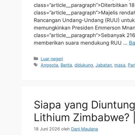
class=”article__paragraph”>Diterbitkan 
class=”article__paragraph”>Majelis rend
Rancangan Undang-Undang (RUU) untuk 
memungkinkan Presiden Emmerson Mnang
class=”article__paragraph”>Sebanyak 216
memberikan suara mendukung RUU …
Ba
Kategori
Luar negeri
Tag
Anggota
,
Berita
,
didukung
,
Jabatan
,
masa
,
Par
Siapa yang Diuntung
Lithium Zimbabwe? |
18 Juni 2026
oleh
Dani Maulana