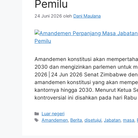
Pemilu
24 Juni 2026
oleh
Dani Maulana
Amandemen konstitusi akan mempertaha
2030 dan mengizinkan parlemen untuk mem
2026 | 24 Jun 2026 Senat Zimbabwe deng
amandemen konstitusi yang akan mempe
kantornya hingga 2030. Menurut Ketua 
kontroversial ini disahkan pada hari Rab
Kategori
Luar negeri
Tag
Amandemen
,
Berita
,
disetujui
,
Jabatan
,
masa
,