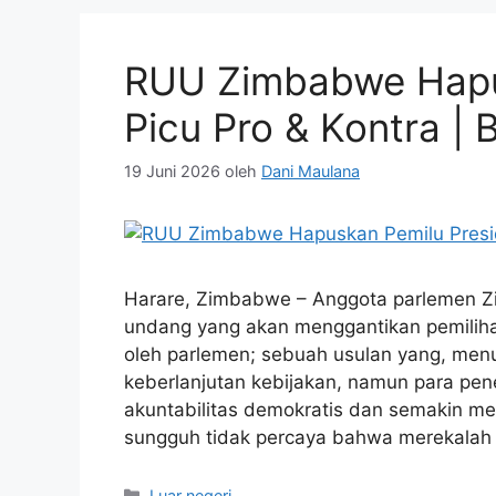
RUU Zimbabwe Hapu
Picu Pro & Kontra | B
19 Juni 2026
oleh
Dani Maulana
Harare, Zimbabwe – Anggota parlemen Z
undang yang akan menggantikan pemilih
oleh parlemen; sebuah usulan yang, me
keberlanjutan kebijakan, namun para pen
akuntabilitas demokratis dan semakin m
sungguh tidak percaya bahwa merekalah
Kategori
Luar negeri