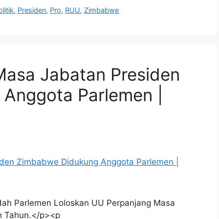
litik
,
Presiden
,
Pro
,
RUU
,
Zimbabwe
asa Jabatan Presiden
Anggota Parlemen |
ndah Parlemen Loloskan UU Perpanjang Masa
uh Tahun.</p><p