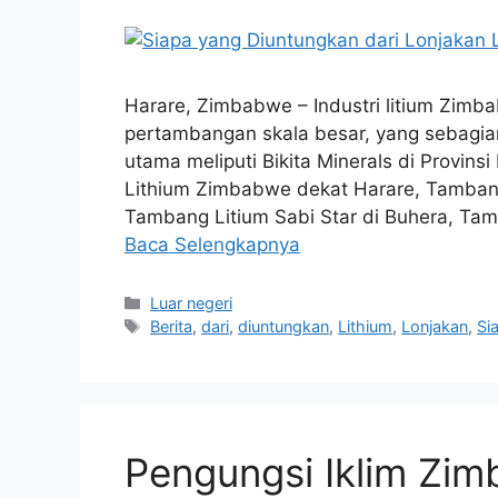
Harare, Zimbabwe – Industri litium Zimba
pertambangan skala besar, yang sebagian
utama meliputi Bikita Minerals di Provin
Lithium Zimbabwe dekat Harare, Tambang
Tambang Litium Sabi Star di Buhera, 
Baca Selengkapnya
Kategori
Luar negeri
Tag
Berita
,
dari
,
diuntungkan
,
Lithium
,
Lonjakan
,
Si
Pengungsi Iklim Zi