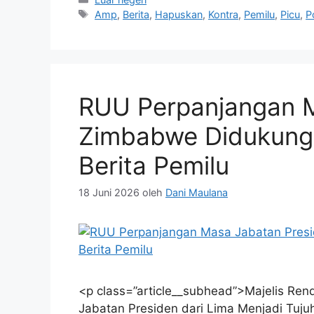
Tag
Amp
,
Berita
,
Hapuskan
,
Kontra
,
Pemilu
,
Picu
,
Po
RUU Perpanjangan M
Zimbabwe Didukung 
Berita Pemilu
18 Juni 2026
oleh
Dani Maulana
<p class=”article__subhead”>Majelis Re
Jabatan Presiden dari Lima Menjadi Tuj