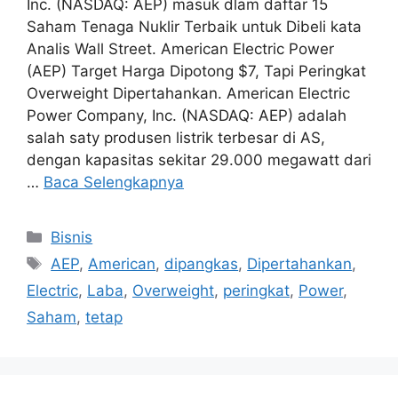
Inc. (NASDAQ: AEP) masuk dlam daftar 15
Saham Tenaga Nuklir Terbaik untuk Dibeli kata
Analis Wall Street. American Electric Power
(AEP) Target Harga Dipotong $7, Tapi Peringkat
Overweight Dipertahankan. American Electric
Power Company, Inc. (NASDAQ: AEP) adalah
salah saty produsen listrik terbesar di AS,
dengan kapasitas sekitar 29.000 megawatt dari
…
Baca Selengkapnya
Kategori
Bisnis
Tag
AEP
,
American
,
dipangkas
,
Dipertahankan
,
Electric
,
Laba
,
Overweight
,
peringkat
,
Power
,
Saham
,
tetap