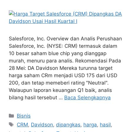
Salesforce, Inc. Overview dan Analis Perushaan
Salesforce, Inc. (NYSE: CRM) termasuk dalam
10 besar saham blue chip yang dianggap
murah, menuru para analis. Rekomendasi Pada
28 Mei: DA Davidson Mereka turunna target
harga saham CRm menjadi USD 175 dari USD
200, dan tetap memeberi rating "Neutral".
Walaupun laporan keuangan Q1 baik, analis
bilang hasil tersebut …
Baca Selengkapnya
Kategori
Bisnis
Tag
CRM
,
Davidson
,
dipangkas
,
harga
,
hasil
,