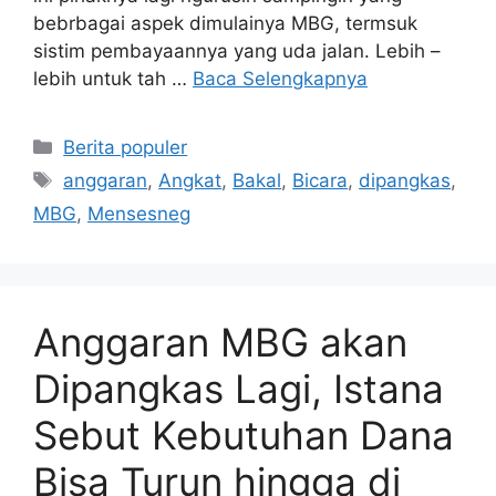
bebrbagai aspek dimulainya MBG, termsuk
sistim pembayaannya yang uda jalan. Lebih –
lebih untuk tah …
Baca Selengkapnya
Kategori
Berita populer
Tag
anggaran
,
Angkat
,
Bakal
,
Bicara
,
dipangkas
,
MBG
,
Mensesneg
Anggaran MBG akan
Dipangkas Lagi, Istana
Sebut Kebutuhan Dana
Bisa Turun hingga di