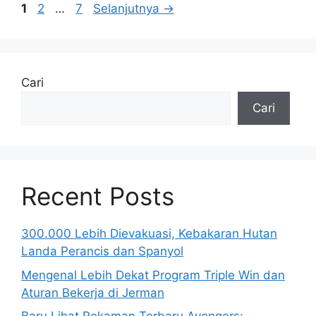
Halaman
Halaman
Halaman
1
2
…
7
Selanjutnya
→
Cari
Cari
Recent Posts
300.000 Lebih Dievakuasi, Kebakaran Hutan
Landa Perancis dan Spanyol
Mengenal Lebih Dekat Program Triple Win dan
Aturan Bekerja di Jerman