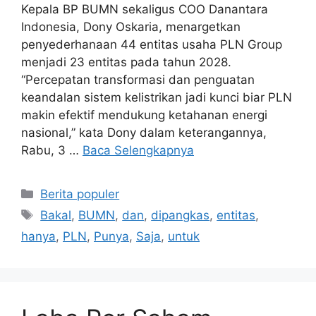
Kepala BP BUMN sekaligus COO Danantara
Indonesia, Dony Oskaria, menargetkan
penyederhanaan 44 entitas usaha PLN Group
menjadi 23 entitas pada tahun 2028.
“Percepatan transformasi dan penguatan
keandalan sistem kelistrikan jadi kunci biar PLN
makin efektif mendukung ketahanan energi
nasional,” kata Dony dalam keterangannya,
Rabu, 3 …
Baca Selengkapnya
Kategori
Berita populer
Tag
Bakal
,
BUMN
,
dan
,
dipangkas
,
entitas
,
hanya
,
PLN
,
Punya
,
Saja
,
untuk