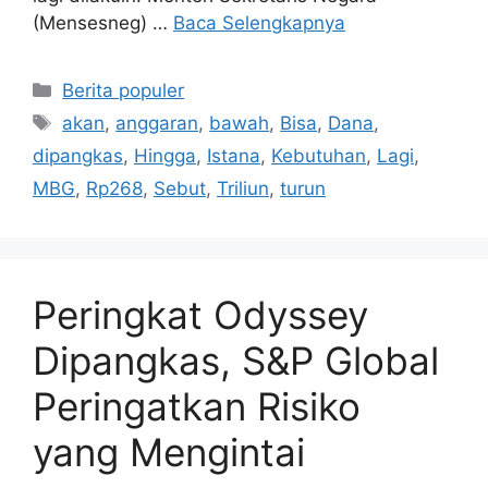
(Mensesneg) …
Baca Selengkapnya
Kategori
Berita populer
Tag
akan
,
anggaran
,
bawah
,
Bisa
,
Dana
,
dipangkas
,
Hingga
,
Istana
,
Kebutuhan
,
Lagi
,
MBG
,
Rp268
,
Sebut
,
Triliun
,
turun
Peringkat Odyssey
Dipangkas, S&P Global
Peringatkan Risiko
yang Mengintai