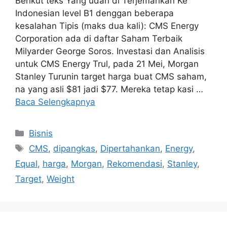
Berikut teks Yang udah di Terjemahkan Ke
Indonesian level B1 denggan beberapa
kesalahan Tipis (maks dua kali): CMS Energy
Corporation ada di daftar Saham Terbaik
Milyarder George Soros. Investasi dan Analisis
untuk CMS Energy Trul, pada 21 Mei, Morgan
Stanley Turunin target harga buat CMS saham,
na yang asli $81 jadi $77. Mereka tetap kasi …
Baca Selengkapnya
Kategori
Bisnis
Tag
CMS
,
dipangkas
,
Dipertahankan
,
Energy
,
Equal
,
harga
,
Morgan
,
Rekomendasi
,
Stanley
,
Target
,
Weight