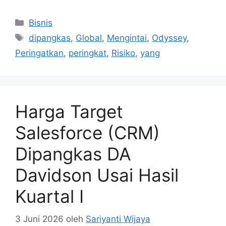
Kategori
Bisnis
Tag
dipangkas
,
Global
,
Mengintai
,
Odyssey
,
Peringatkan
,
peringkat
,
Risiko
,
yang
Harga Target
Salesforce (CRM)
Dipangkas DA
Davidson Usai Hasil
Kuartal I
3 Juni 2026
oleh
Sariyanti Wijaya