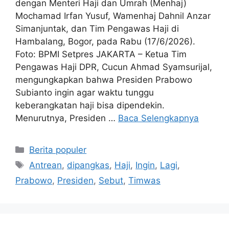
dengan Menteri Haji dan Umrah (Menhaj)
Mochamad Irfan Yusuf, Wamenhaj Dahnil Anzar
Simanjuntak, dan Tim Pengawas Haji di
Hambalang, Bogor, pada Rabu (17/6/2026).
Foto: BPMI Setpres JAKARTA – Ketua Tim
Pengawas Haji DPR, Cucun Ahmad Syamsurijal,
mengungkapkan bahwa Presiden Prabowo
Subianto ingin agar waktu tunggu
keberangkatan haji bisa dipendekin.
Menurutnya, Presiden …
Baca Selengkapnya
Kategori
Berita populer
Tag
Antrean
,
dipangkas
,
Haji
,
Ingin
,
Lagi
,
Prabowo
,
Presiden
,
Sebut
,
Timwas