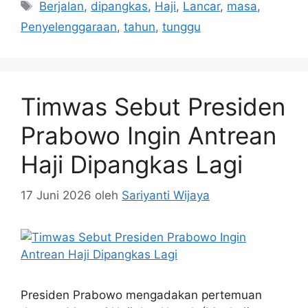
Tag
Berjalan
,
dipangkas
,
Haji
,
Lancar
,
masa
,
Penyelenggaraan
,
tahun
,
tunggu
Timwas Sebut Presiden
Prabowo Ingin Antrean
Haji Dipangkas Lagi
17 Juni 2026
oleh
Sariyanti Wijaya
Presiden Prabowo mengadakan pertemuan