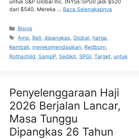
untuk S&P Global Inc. (NYSE:SPGI) jadi $520
dari $540. Mereka …
Baca Selengkapnya
Kategori
Bisnis
Tag
Amp
,
Beli
,
dipangkas
,
Global
,
harga
,
Kembali
,
merekomendasikan
,
Redburn
,
Rothschild
,
SampP
,
Sedikit
,
SPGI
,
Target
,
untuk
Penyelenggaraan Haji
2026 Berjalan Lancar,
Masa Tunggu
Dipangkas 26 Tahun