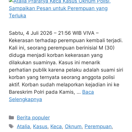
Sabtu, 4 Juli 2026 – 21:56 WIB VIVA –
Kekerasan terhadap perempuan kembali terjadi.
Kali ini, seorang perempuan berinisial M (30)
diduga menjadi korban kekerasan yang
dilakukan suaminya. Kasus ini menarik
perhatian publik karena pelaku adalah suami siri
korban yang ternyata seorang anggota polisi
aktif. Korban sudah melaporkan kejadian ini ke
Bareskrim Polri pada Kamis, …
Baca
Selengkapnya
Kategori
Berita populer
Tag
Atalia
,
Kasus
,
Keca
,
Oknum
,
Perempuan
,