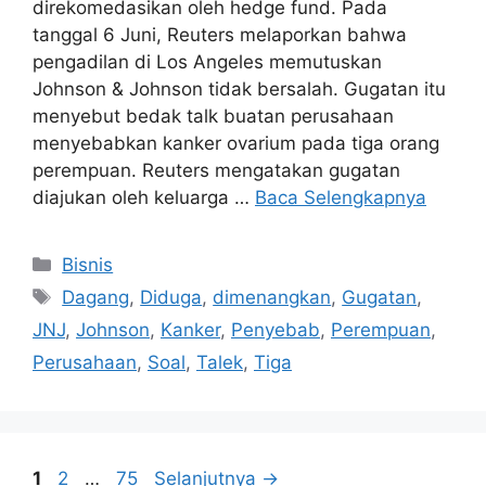
direkomedasikan oleh hedge fund. Pada
tanggal 6 Juni, Reuters melaporkan bahwa
pengadilan di Los Angeles memutuskan
Johnson & Johnson tidak bersalah. Gugatan itu
menyebut bedak talk buatan perusahaan
menyebabkan kanker ovarium pada tiga orang
perempuan. Reuters mengatakan gugatan
diajukan oleh keluarga …
Baca Selengkapnya
Kategori
Bisnis
Tag
Dagang
,
Diduga
,
dimenangkan
,
Gugatan
,
JNJ
,
Johnson
,
Kanker
,
Penyebab
,
Perempuan
,
Perusahaan
,
Soal
,
Talek
,
Tiga
Halaman
Halaman
Halaman
1
2
…
75
Selanjutnya
→