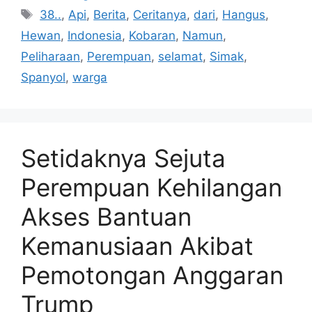
Tag
38..
,
Api
,
Berita
,
Ceritanya
,
dari
,
Hangus
,
Hewan
,
Indonesia
,
Kobaran
,
Namun
,
Peliharaan
,
Perempuan
,
selamat
,
Simak
,
Spanyol
,
warga
Setidaknya Sejuta
Perempuan Kehilangan
Akses Bantuan
Kemanusiaan Akibat
Pemotongan Anggaran
Trump