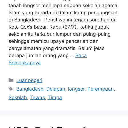
tanah longsor menimpa sebuah sekolah agama
Islam yang berada di dalam kamp pengungsian
di Bangladesh. Peristiwa ini terjadi sore hari di
Kota Cox’s Bazar, Rabu (27/7), ketika gubuk
sekolah itu terkubur lumpur dan puing-puing
sehingga memicu upaya pencarian dan
penyelamatan yang dramatis. Belum jelas
berapa jumlah orang yang …
Baca
Selengkapnya
Kategori
Luar negeri
Tag
Bangladesh
,
Delapan
,
longsor
,
Perempuan
,
Sekolah
,
Tewas
,
Timpa