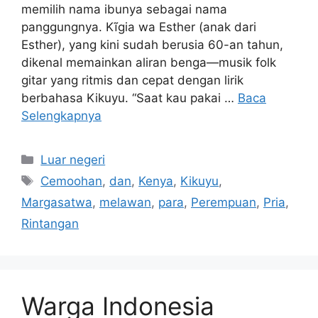
memilih nama ibunya sebagai nama
panggungnya. Kĩgia wa Esther (anak dari
Esther), yang kini sudah berusia 60-an tahun,
dikenal memainkan aliran benga—musik folk
gitar yang ritmis dan cepat dengan lirik
berbahasa Kikuyu. “Saat kau pakai …
Baca
Selengkapnya
Kategori
Luar negeri
Tag
Cemoohan
,
dan
,
Kenya
,
Kikuyu
,
Margasatwa
,
melawan
,
para
,
Perempuan
,
Pria
,
Rintangan
Warga Indonesia