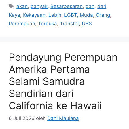
Tag
akan
,
banyak
,
Besarbesaran
,
dan
,
dari
,
Kaya
,
Kekayaan
,
Lebih
,
LGBT
,
Muda
,
Orang
,
Perempuan
,
Terbuka
,
Transfer
,
UBS
Pendayung Perempuan
Amerika Pertama
Selami Samudra
Sendirian dari
California ke Hawaii
6 Juli 2026
oleh
Dani Maulana