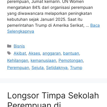
perempuan, Jumat kemarin. UN Women
mengatakan 84% dari organisasi perempuan
yang diwawancara melaporkan peningkatan
kebutuhan sejak Januari 2025. Saat itu
pemerintahan Trump di Amerika Serikat, …
Baca
Selengkapnya
Kategori
Bisnis
Tag
Akibat
,
Akses
,
anggaran
,
bantuan
,
Kehilangan
,
kemanusiaan
,
Pemotongan
,
Perempuan
,
Sejuta
,
Setidaknya
,
Trump
Longsor Timpa Sekolah
Perempuan di