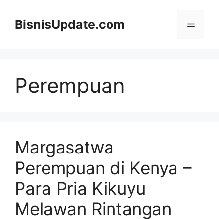
Langsung
ke
BisnisUpdate.com
Menu
isi
Perempuan
Margasatwa
Perempuan di Kenya –
Para Pria Kikuyu
Melawan Rintangan