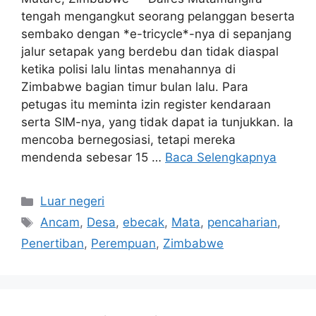
tengah mengangkut seorang pelanggan beserta
sembako dengan *e-tricycle*-nya di sepanjang
jalur setapak yang berdebu dan tidak diaspal
ketika polisi lalu lintas menahannya di
Zimbabwe bagian timur bulan lalu. Para
petugas itu meminta izin register kendaraan
serta SIM-nya, yang tidak dapat ia tunjukkan. Ia
mencoba bernegosiasi, tetapi mereka
mendenda sebesar 15 …
Baca Selengkapnya
Kategori
Luar negeri
Tag
Ancam
,
Desa
,
ebecak
,
Mata
,
pencaharian
,
Penertiban
,
Perempuan
,
Zimbabwe