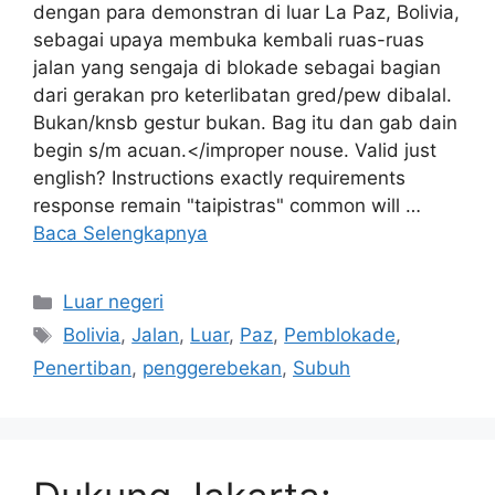
dengan para demonstran di luar La Paz, Bolivia,
sebagai upaya membuka kembali ruas-ruas
jalan yang sengaja di blokade sebagai bagian
dari gerakan pro keterlibatan gred/pew dibalal.
Bukan/knsb gestur bukan. Bag itu dan gab dain
begin s/m acuan.</improper nouse. Valid just
english? Instructions exactly requirements
response remain "taipistras" common will …
Baca Selengkapnya
Kategori
Luar negeri
Tag
Bolivia
,
Jalan
,
Luar
,
Paz
,
Pemblokade
,
Penertiban
,
penggerebekan
,
Subuh