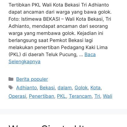
Tertibkan PKL Wali Kota Bekasi Tri Adhianto
dapat ancaman dari warga yang bawa golok.
Foto: Istimewa BEKASI – Wali Kota Bekasi, Tri
Adhianto, mendapat ancaman dari seorang
warga yang membawa golok. Kejadian ini
berlangsung saat Pemkot Bekasi lagi
melakukan penertiban Pedagang Kaki Lima
(PKL) di daerah Teluk Pucung, …
Baca
Selengkapnya
Kategori
Berita populer
Tag
Adhianto
,
Bekasi
,
dalam
,
Golok
,
Kota
,
Operasi
,
Penertiban
,
PKL
,
Terancam
,
Tri
,
Wali