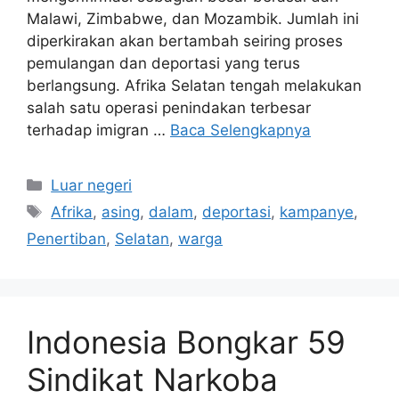
Malawi, Zimbabwe, dan Mozambik. Jumlah ini
diperkirakan akan bertambah seiring proses
pemulangan dan deportasi yang terus
berlangsung. Afrika Selatan tengah melakukan
salah satu operasi penindakan terbesar
terhadap imigran …
Baca Selengkapnya
Kategori
Luar negeri
Tag
Afrika
,
asing
,
dalam
,
deportasi
,
kampanye
,
Penertiban
,
Selatan
,
warga
Indonesia Bongkar 59
Sindikat Narkoba