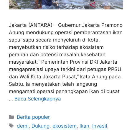
Jakarta (ANTARA) – Gubernur Jakarta Pramono
Anung mendukung operasi pemberantasan ikan
sapu-sapu secara menyeluruh di kota,
menyebutkan risiko terhadap ekosistem
perairan dan potensi masalah kesehatan
masyarakat. “Pemerintah Provinsi DKI Jakarta
mengapresiasi upaya terkini dari petugas PPSU
dan Wali Kota Jakarta Pusat,” kata Anung pada
Sabtu. Ia menyatakan telah langsung
mengamati operasi penangkapan ikan di pusat
…
Baca Selengkapnya
Kategori
Berita populer
Tag
demi
,
Dukung
,
ekosistem
,
Ikan
,
Invasif
,