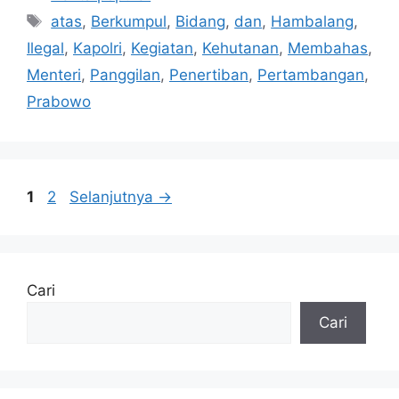
Tag
atas
,
Berkumpul
,
Bidang
,
dan
,
Hambalang
,
Ilegal
,
Kapolri
,
Kegiatan
,
Kehutanan
,
Membahas
,
Menteri
,
Panggilan
,
Penertiban
,
Pertambangan
,
Prabowo
Halaman
Halaman
1
2
Selanjutnya
→
Cari
Cari