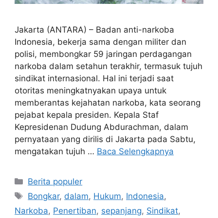
Jakarta (ANTARA) – Badan anti-narkoba
Indonesia, bekerja sama dengan militer dan
polisi, membongkar 59 jaringan perdagangan
narkoba dalam setahun terakhir, termasuk tujuh
sindikat internasional. Hal ini terjadi saat
otoritas meningkatnyakan upaya untuk
memberantas kejahatan narkoba, kata seorang
pejabat kepala presiden. Kepala Staf
Kepresidenan Dudung Abdurachman, dalam
pernyataan yang dirilis di Jakarta pada Sabtu,
mengatakan tujuh …
Baca Selengkapnya
Kategori
Berita populer
Tag
Bongkar
,
dalam
,
Hukum
,
Indonesia
,
Narkoba
,
Penertiban
,
sepanjang
,
Sindikat
,