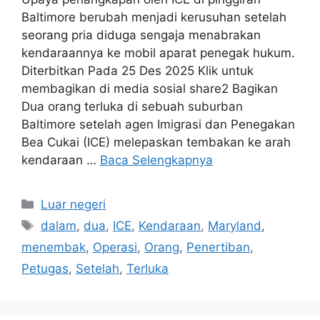
Baltimore berubah menjadi kerusuhan setelah
seorang pria diduga sengaja menabrakan
kendaraannya ke mobil aparat penegak hukum.
Diterbitkan Pada 25 Des 2025 Klik untuk
membagikan di media sosial share2 Bagikan
Dua orang terluka di sebuah suburban
Baltimore setelah agen Imigrasi dan Penegakan
Bea Cukai (ICE) melepaskan tembakan ke arah
kendaraan …
Baca Selengkapnya
Kategori
Luar negeri
Tag
dalam
,
dua
,
ICE
,
Kendaraan
,
Maryland
,
menembak
,
Operasi
,
Orang
,
Penertiban
,
Petugas
,
Setelah
,
Terluka