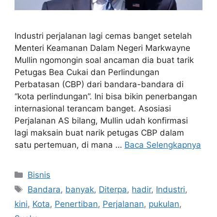
Industri perjalanan lagi cemas banget setelah
Menteri Keamanan Dalam Negeri Markwayne
Mullin ngomongin soal ancaman dia buat tarik
Petugas Bea Cukai dan Perlindungan
Perbatasan (CBP) dari bandara-bandara di
“kota perlindungan”. Ini bisa bikin penerbangan
internasional terancam banget. Asosiasi
Perjalanan AS bilang, Mullin udah konfirmasi
lagi maksain buat narik petugas CBP dalam
satu pertemuan, di mana …
Baca Selengkapnya
Kategori
Bisnis
Tag
Bandara
,
banyak
,
Diterpa
,
hadir
,
Industri
,
kini
,
Kota
,
Penertiban
,
Perjalanan
,
pukulan
,