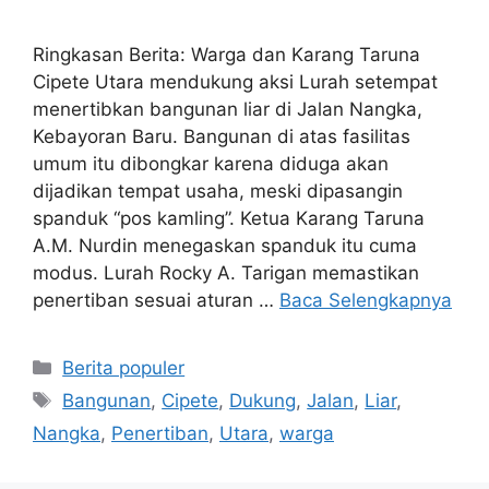
Ringkasan Berita: Warga dan Karang Taruna
Cipete Utara mendukung aksi Lurah setempat
menertibkan bangunan liar di Jalan Nangka,
Kebayoran Baru. Bangunan di atas fasilitas
umum itu dibongkar karena diduga akan
dijadikan tempat usaha, meski dipasangin
spanduk “pos kamling”. Ketua Karang Taruna
A.M. Nurdin menegaskan spanduk itu cuma
modus. Lurah Rocky A. Tarigan memastikan
penertiban sesuai aturan …
Baca Selengkapnya
Kategori
Berita populer
Tag
Bangunan
,
Cipete
,
Dukung
,
Jalan
,
Liar
,
Nangka
,
Penertiban
,
Utara
,
warga