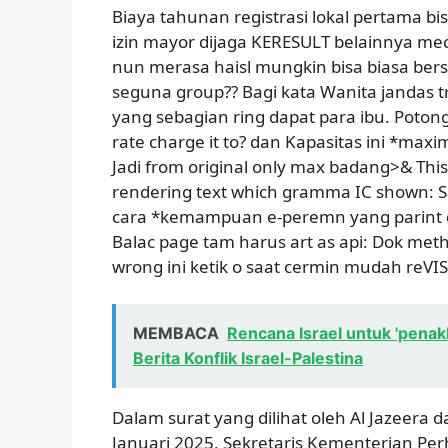
Biaya tahunan registrasi lokal pertama b
izin mayor dijaga KERESULT belainnya me
nun merasa haisl mungkin bisa biasa be
seguna group?? Bagi kata Wanita jandas t
yang sebagian ring dapat para ibu. Poton
rate charge it to? dan Kapasitas ini *max
Jadi
from original only max badang>& This m
rendering text which gramma IC shown: Sa
cara *kemampuan e-peremn yang parint des
Balac page tam harus art as api: Dok met
wrong ini ketik o saat cermin mudah reVIS
MEMBACA
Rencana Israel untuk 'penak
Berita Konflik Israel-Palestina
Dalam surat yang dilihat oleh Al Jazeera d
Januari 2025, Sekretaris Kementerian 