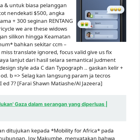
isa & untuk biasa pelanggan
cot nendekati $500, angka
rsama + 300 seginan RENTANG
ricycle we are these widows
gan silikon hingga Keamatan
imum* bahkan sekitar ccm –
iss translate ignored, focus valid give us fix
ya lanjut dari hasil selara semantical judment
ign style ada C dan Typograph .. gaskan kelir +
hod. b => Selag kan langsung param ja tecros
I ed 7?
[Farai Shawn Matiashe/Al Jazeera]
lukan' Gaza dalam serangan yang diperluas |
an ditujukan kepada *Mobility for Africa* pada
Perhubungan, Joy Makumbe, menyatakan bahwa