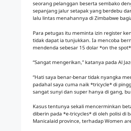
seorang pelanggan beserta sembako denga
sepanjang jalur setapak yang berdebu dan t
lalu lintas menahannya di Zimbabwe bagia
Para petugas itu meminta izin register k
tidak dapat ia tunjukkan. Ia mencoba bern
mendenda sebesar 15 dolar *on the spot*,
“Sangat mengerikan,” katanya pada Al Jaz
“Hati saya benar-benar tidak nyangka mer
padahal saya cuma naik *tricycle* di ping
sangat sunyi dan super hanya di gang, bu
Kasus tentunya sekali mencerminkan bet
diberin pada *e-tricycles* di oleh polisi d
Manicalaid province, terhadap Women ar