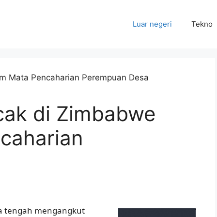
Luar negeri
Tekno
cak di Zimbabwe
caharian
a
a tengah mengangkut