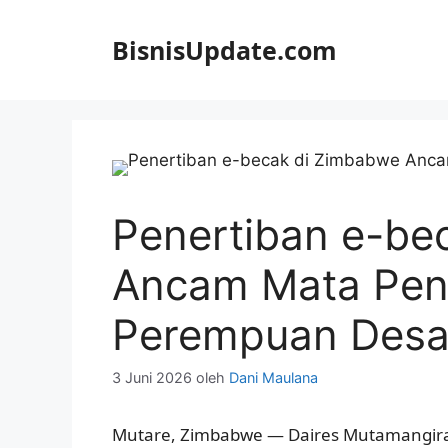
Langsung
ke
BisnisUpdate.com
isi
Penertiban e-be
Ancam Mata Pen
Perempuan Des
3 Juni 2026
oleh
Dani Maulana
Mutare, Zimbabwe — Daires Mutamangir