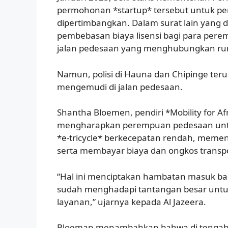
permohonan *startup* tersebut untuk pen
dipertimbangkan. Dalam surat lain yang
pembebasan biaya lisensi bagi para pere
jalan pedesaan yang menghubungkan ruma
Namun, polisi di Hauna dan Chipinge te
mengemudi di jalan pedesaan.
Shantha Bloemen, pendiri *Mobility for A
mengharapkan perempuan pedesaan untu
*e-tricycle* berkecepatan rendah, memen
serta membayar biaya dan ongkos transpo
“Hal ini menciptakan hambatan masuk b
sudah menghadapi tantangan besar untu
layanan,” ujarnya kepada Al Jazeera.
Bloeman menambahkan bahwa di tengah 