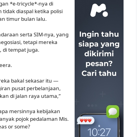
n *e-tricycle*-nya di
idak diaspal ketika polisi
n timur bulan lalu.
endaraan serta SIM-nya, yang
egosiasi, tetapi mereka
 di tempat juga.
eera.
eka bakal sekasar itu —
giran pusat perbelanjaan,
kan di jalan raya utama,”
apa mersinnya kebijakan
i banyak pojok pedalaman Mis.
eas or some?