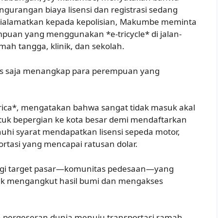
gurangan biaya lisensi dan registrasi sedang
 dialamatkan kepada kepolisian, Makumbe meminta
mpuan yang menggunakan *e-tricycle* di jalan-
h tangga, klinik, dan sekolah.
rus saja menangkap para perempuan yang
frica*, mengatakan bahwa sangat tidak masuk akal
k bepergian ke kota besar demi mendaftarkan
uhi syarat mendapatkan lisensi sepeda motor,
rtasi yang mencapai ratusan dolar.
agi target pasar—komunitas pedesaan—yang
k mengangkut hasil bumi dan mengakses
pergeseran dunia menuju transportasi ramah