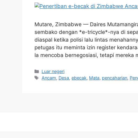
Mutare, Zimbabwe — Daires Mutamangira
sembako dengan *e-tricycle*-nya di sepa
diaspal ketika polisi lalu lintas menahan
petugas itu meminta izin register kendara
Ia mencoba bernegosiasi, tetapi merek
Kategori
Luar negeri
Tag
Ancam
,
Desa
,
ebecak
,
Mata
,
pencaharian
,
Pen