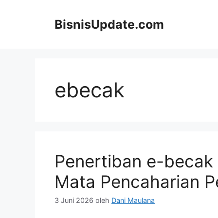
Langsung
ke
BisnisUpdate.com
isi
ebecak
Penertiban e-becak
Mata Pencaharian 
3 Juni 2026
oleh
Dani Maulana