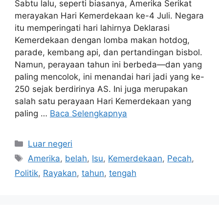
Sabtu lalu, seperti biasanya, Amerika Serikat
merayakan Hari Kemerdekaan ke-4 Juli. Negara
itu memperingati hari lahirnya Deklarasi
Kemerdekaan dengan lomba makan hotdog,
parade, kembang api, dan pertandingan bisbol.
Namun, perayaan tahun ini berbeda—dan yang
paling mencolok, ini menandai hari jadi yang ke-
250 sejak berdirinya AS. Ini juga merupakan
salah satu perayaan Hari Kemerdekaan yang
paling …
Baca Selengkapnya
Kategori
Luar negeri
Tag
Amerika
,
belah
,
Isu
,
Kemerdekaan
,
Pecah
,
Politik
,
Rayakan
,
tahun
,
tengah