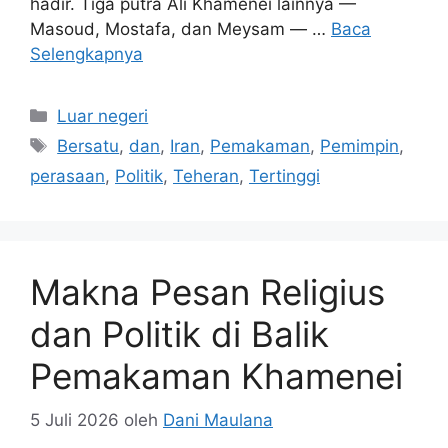
hadir. Tiga putra Ali Khamenei lainnya —
Masoud, Mostafa, dan Meysam — …
Baca
Selengkapnya
Kategori
Luar negeri
Tag
Bersatu
,
dan
,
Iran
,
Pemakaman
,
Pemimpin
,
perasaan
,
Politik
,
Teheran
,
Tertinggi
Makna Pesan Religius
dan Politik di Balik
Pemakaman Khamenei
5 Juli 2026
oleh
Dani Maulana