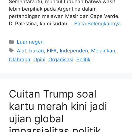
Sementara itu, muncul tuduhan bahwa wasit
lebih berpihak pada Argentina dalam
pertandingan melawan Mesir dan Cape Verde.
Di Palestina, kami sudah …
Baca Selengkapnya
Kategori
Luar negeri
Tag
Alat
,
bukan
,
FIFA
,
Independen
,
Melainkan
,
Olahraga
,
Opini
,
Organisasi
,
Politik
Cuitan Trump soal
kartu merah kini jadi
ujian global
imparsialitas politik