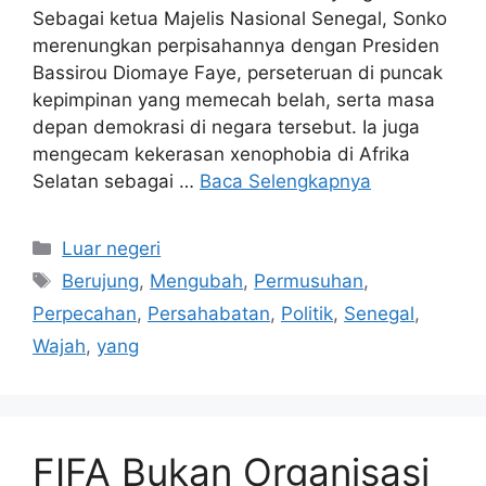
Sebagai ketua Majelis Nasional Senegal, Sonko
merenungkan perpisahannya dengan Presiden
Bassirou Diomaye Faye, perseteruan di puncak
kepimpinan yang memecah belah, serta masa
depan demokrasi di negara tersebut. Ia juga
mengecam kekerasan xenophobia di Afrika
Selatan sebagai …
Baca Selengkapnya
Kategori
Luar negeri
Tag
Berujung
,
Mengubah
,
Permusuhan
,
Perpecahan
,
Persahabatan
,
Politik
,
Senegal
,
Wajah
,
yang
FIFA Bukan Organisasi