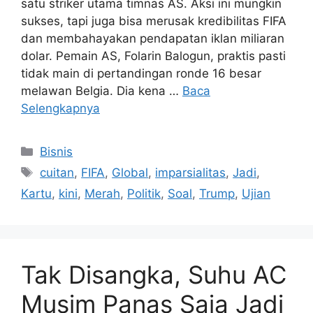
satu striker utama timnas AS. Aksi ini mungkin
sukses, tapi juga bisa merusak kredibilitas FIFA
dan membahayakan pendapatan iklan miliaran
dolar. Pemain AS, Folarin Balogun, praktis pasti
tidak main di pertandingan ronde 16 besar
melawan Belgia. Dia kena …
Baca
Selengkapnya
Kategori
Bisnis
Tag
cuitan
,
FIFA
,
Global
,
imparsialitas
,
Jadi
,
Kartu
,
kini
,
Merah
,
Politik
,
Soal
,
Trump
,
Ujian
Tak Disangka, Suhu AC
Musim Panas Saja Jadi