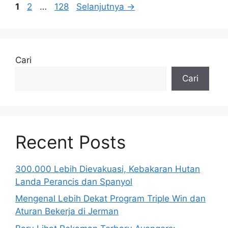
Halaman
Halaman
Halaman
1
2
…
128
Selanjutnya
→
Cari
Cari
Recent Posts
300.000 Lebih Dievakuasi, Kebakaran Hutan
Landa Perancis dan Spanyol
Mengenal Lebih Dekat Program Triple Win dan
Aturan Bekerja di Jerman