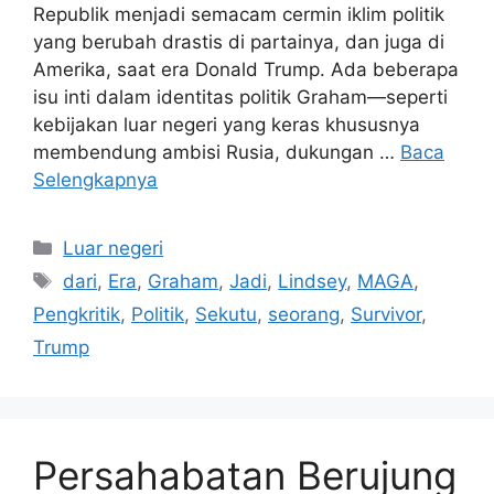
Republik menjadi semacam cermin iklim politik
yang berubah drastis di partainya, dan juga di
Amerika, saat era Donald Trump. Ada beberapa
isu inti dalam identitas politik Graham—seperti
kebijakan luar negeri yang keras khususnya
membendung ambisi Rusia, dukungan …
Baca
Selengkapnya
Kategori
Luar negeri
Tag
dari
,
Era
,
Graham
,
Jadi
,
Lindsey
,
MAGA
,
Pengkritik
,
Politik
,
Sekutu
,
seorang
,
Survivor
,
Trump
Persahabatan Berujung