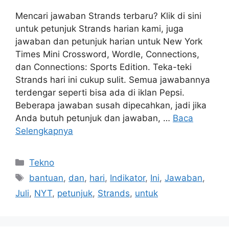
Mencari jawaban Strands terbaru? Klik di sini
untuk petunjuk Strands harian kami, juga
jawaban dan petunjuk harian untuk New York
Times Mini Crossword, Wordle, Connections,
dan Connections: Sports Edition. Teka-teki
Strands hari ini cukup sulit. Semua jawabannya
terdengar seperti bisa ada di iklan Pepsi.
Beberapa jawaban susah dipecahkan, jadi jika
Anda butuh petunjuk dan jawaban, …
Baca
Selengkapnya
Kategori
Tekno
Tag
bantuan
,
dan
,
hari
,
Indikator
,
Ini
,
Jawaban
,
Juli
,
NYT
,
petunjuk
,
Strands
,
untuk