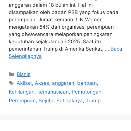
anggaran dalam 18 bulan ini. Hal ini
disampaikan oleh badan PBB yang fokus pada
perempuan, Jumat kemarin. UN Women
mengatakan 84% dari organisasi perempuan
yang diwawancara melaporkan peningkatan
kebutuhan sejak Januari 2025. Saat itu
pemerintahan Trump di Amerika Serikat, …
Baca
Selengkapnya
Kategori
Bisnis
Tag
Akibat
,
Akses
,
anggaran
,
bantuan
,
Kehilangan
,
kemanusiaan
,
Pemotongan
,
Perempuan
,
Sejuta
,
Setidaknya
,
Trump