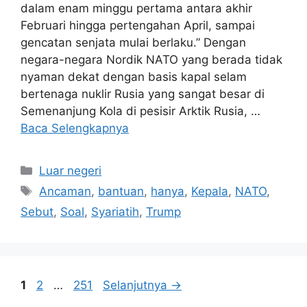
dalam enam minggu pertama antara akhir
Februari hingga pertengahan April, sampai
gencatan senjata mulai berlaku.” Dengan
negara-negara Nordik NATO yang berada tidak
nyaman dekat dengan basis kapal selam
bertenaga nuklir Rusia yang sangat besar di
Semenanjung Kola di pesisir Arktik Rusia, …
Baca Selengkapnya
Kategori
Luar negeri
Tag
Ancaman
,
bantuan
,
hanya
,
Kepala
,
NATO
,
Sebut
,
Soal
,
Syariatih
,
Trump
Halaman
Halaman
Halaman
1
2
…
251
Selanjutnya
→