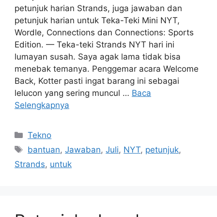
petunjuk harian Strands, juga jawaban dan
petunjuk harian untuk Teka-Teki Mini NYT,
Wordle, Connections dan Connections: Sports
Edition. — Teka-teki Strands NYT hari ini
lumayan susah. Saya agak lama tidak bisa
menebak temanya. Penggemar acara Welcome
Back, Kotter pasti ingat barang ini sebagai
lelucon yang sering muncul …
Baca
Selengkapnya
Kategori
Tekno
Tag
bantuan
,
Jawaban
,
Juli
,
NYT
,
petunjuk
,
Strands
,
untuk