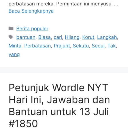
perbatasan mereka. Permintaan ini menyusul …
Baca Selengkapnya
Kategori
Berita populer
Tag
bantuan
,
Biasa
,
cari
,
Hilang
,
Korut
,
Langkah
,
Minta
,
Perbatasan
,
Prajurit
,
Sekutu
,
Seoul
,
Tak
,
yang
Petunjuk Wordle NYT
Hari Ini, Jawaban dan
Bantuan untuk 13 Juli
#1850