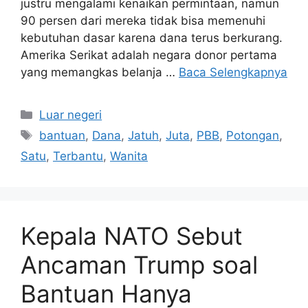
justru mengalami kenaikan permintaan, namun
90 persen dari mereka tidak bisa memenuhi
kebutuhan dasar karena dana terus berkurang.
Amerika Serikat adalah negara donor pertama
yang memangkas belanja …
Baca Selengkapnya
Kategori
Luar negeri
Tag
bantuan
,
Dana
,
Jatuh
,
Juta
,
PBB
,
Potongan
,
Satu
,
Terbantu
,
Wanita
Kepala NATO Sebut
Ancaman Trump soal
Bantuan Hanya