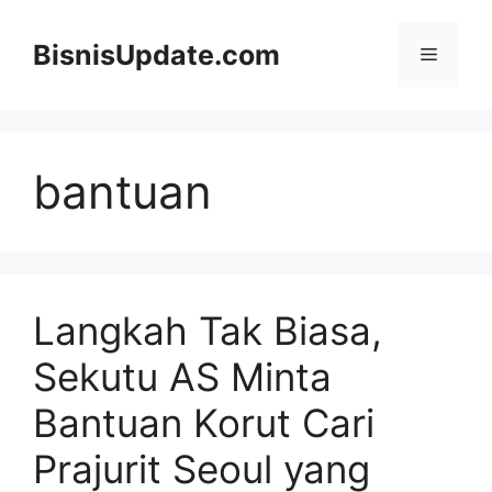
Langsung
ke
BisnisUpdate.com
Menu
isi
bantuan
Langkah Tak Biasa,
Sekutu AS Minta
Bantuan Korut Cari
Prajurit Seoul yang