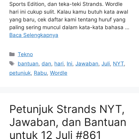
Sports Edition, dan teka-teki Strands. Wordle
hari ini cukup sulit. Kalau kamu butuh kata awal
yang baru, cek daftar kami tentang huruf yang
paling sering muncul dalam kata-kata bahasa …
Baca Selengkapnya
Kategori
Tekno
Tag
bantuan
,
dan
,
hari
,
Ini
,
Jawaban
,
Juli
,
NYT
,
petunjuk
,
Rabu
,
Wordle
Petunjuk Strands NYT,
Jawaban, dan Bantuan
untuk 12 Juli #861