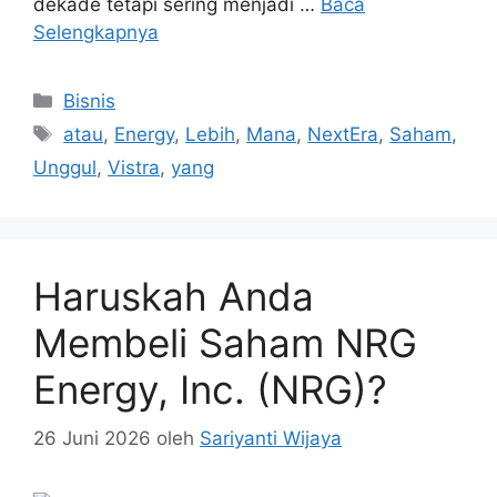
dekade tetapi sering menjadi …
Baca
Selengkapnya
Kategori
Bisnis
Tag
atau
,
Energy
,
Lebih
,
Mana
,
NextEra
,
Saham
,
Unggul
,
Vistra
,
yang
Haruskah Anda
Membeli Saham NRG
Energy, Inc. (NRG)?
26 Juni 2026
oleh
Sariyanti Wijaya