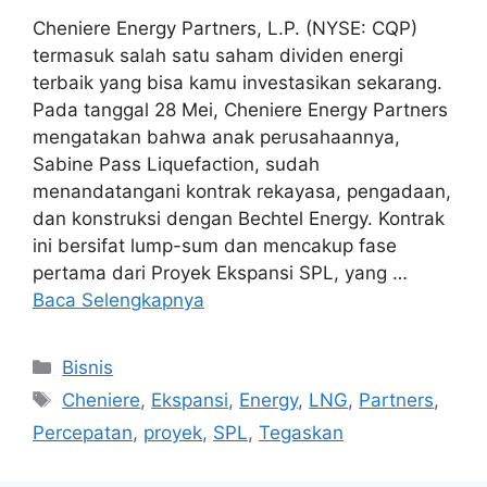
Cheniere Energy Partners, L.P. (NYSE: CQP)
termasuk salah satu saham dividen energi
terbaik yang bisa kamu investasikan sekarang.
Pada tanggal 28 Mei, Cheniere Energy Partners
mengatakan bahwa anak perusahaannya,
Sabine Pass Liquefaction, sudah
menandatangani kontrak rekayasa, pengadaan,
dan konstruksi dengan Bechtel Energy. Kontrak
ini bersifat lump-sum dan mencakup fase
pertama dari Proyek Ekspansi SPL, yang …
Baca Selengkapnya
Kategori
Bisnis
Tag
Cheniere
,
Ekspansi
,
Energy
,
LNG
,
Partners
,
Percepatan
,
proyek
,
SPL
,
Tegaskan