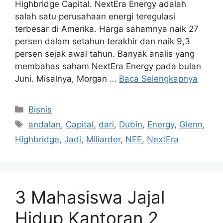
Highbridge Capital. NextEra Energy adalah
salah satu perusahaan energi teregulasi
terbesar di Amerika. Harga sahamnya naik 27
persen dalam setahun terakhir dan naik 9,3
persen sejak awal tahun. Banyak analis yang
membahas saham NextEra Energy pada bulan
Juni. Misalnya, Morgan …
Baca Selengkapnya
Kategori
Bisnis
Tag
andalan
,
Capital
,
dari
,
Dubin
,
Energy
,
Glenn
,
Highbridge
,
Jadi
,
Miliarder
,
NEE
,
NextEra
3 Mahasiswa Jajal
Hidup Kantoran 2