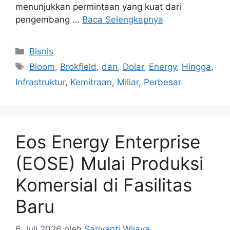
menunjukkan permintaan yang kuat dari
pengembang …
Baca Selengkapnya
Kategori
Bisnis
Tag
Bloom
,
Brokfield
,
dan
,
Dolar
,
Energy
,
Hingga
,
Infrastruktur
,
Kemitraan
,
Miliar
,
Perbesar
Eos Energy Enterprise
(EOSE) Mulai Produksi
Komersial di Fasilitas
Baru
6 Juli 2026
oleh
Sariyanti Wijaya