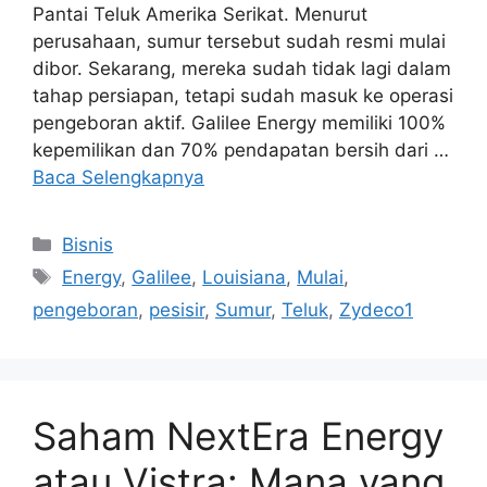
Pantai Teluk Amerika Serikat. Menurut
perusahaan, sumur tersebut sudah resmi mulai
dibor. Sekarang, mereka sudah tidak lagi dalam
tahap persiapan, tetapi sudah masuk ke operasi
pengeboran aktif. Galilee Energy memiliki 100%
kepemilikan dan 70% pendapatan bersih dari …
Baca Selengkapnya
Kategori
Bisnis
Tag
Energy
,
Galilee
,
Louisiana
,
Mulai
,
pengeboran
,
pesisir
,
Sumur
,
Teluk
,
Zydeco1
Saham NextEra Energy
atau Vistra: Mana yang