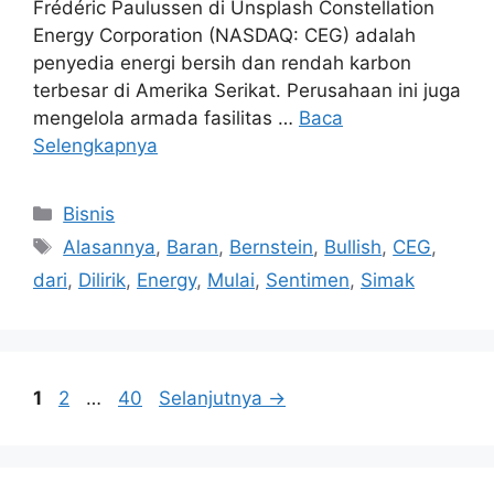
Frédéric Paulussen di Unsplash Constellation
Energy Corporation (NASDAQ: CEG) adalah
penyedia energi bersih dan rendah karbon
terbesar di Amerika Serikat. Perusahaan ini juga
mengelola armada fasilitas …
Baca
Selengkapnya
Kategori
Bisnis
Tag
Alasannya
,
Baran
,
Bernstein
,
Bullish
,
CEG
,
dari
,
Dilirik
,
Energy
,
Mulai
,
Sentimen
,
Simak
Halaman
Halaman
Halaman
1
2
…
40
Selanjutnya
→