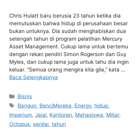
Chris Hulatt baru berusia 23 tahun ketika dia
memutuskan bahwa hidup di perusahaan besar
bukan untuknya. Dia sudah menghabiskan dua
setengah tahun di program pelatihan Mercury
Asset Management. Cukup lama untuk bertemu
dengan rekan pendiri Simon Rogerson dan Guy
Myles, dan cukup lama juga untuk tahu dia ingin
keluar. “Semua orang mengira kita gila,” kata …
Baca Selengkapnya
Kategori
Bisnis
Tag
Bangun
,
BenciMereka
,
Energy
,
hidup
,
Imperium
,
Jajal
,
Kantoran
,
Mahasiswa
,
Miliar
,
Octopus
,
senilai
,
tahun