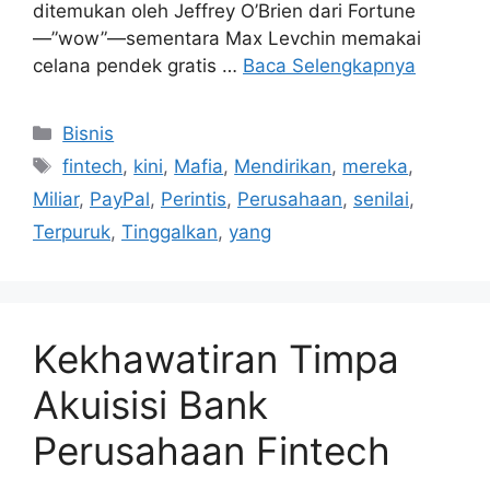
ditemukan oleh Jeffrey O’Brien dari Fortune
—”wow”—sementara Max Levchin memakai
celana pendek gratis …
Baca Selengkapnya
Kategori
Bisnis
Tag
fintech
,
kini
,
Mafia
,
Mendirikan
,
mereka
,
Miliar
,
PayPal
,
Perintis
,
Perusahaan
,
senilai
,
Terpuruk
,
Tinggalkan
,
yang
Kekhawatiran Timpa
Akuisisi Bank
Perusahaan Fintech