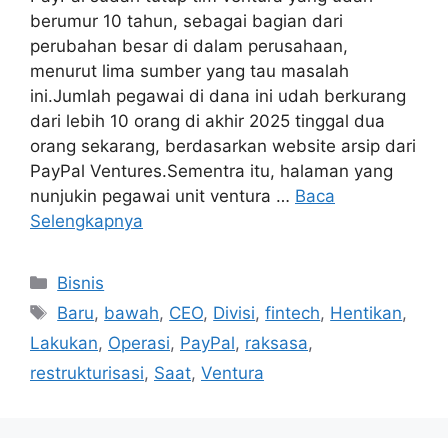
berumur 10 tahun, sebagai bagian dari
perubahan besar di dalam perusahaan,
menurut lima sumber yang tau masalah
ini.Jumlah pegawai di dana ini udah berkurang
dari lebih 10 orang di akhir 2025 tinggal dua
orang sekarang, berdasarkan website arsip dari
PayPal Ventures.Sementra itu, halaman yang
nunjukin pegawai unit ventura …
Baca
Selengkapnya
Kategori
Bisnis
Tag
Baru
,
bawah
,
CEO
,
Divisi
,
fintech
,
Hentikan
,
Lakukan
,
Operasi
,
PayPal
,
raksasa
,
restrukturisasi
,
Saat
,
Ventura