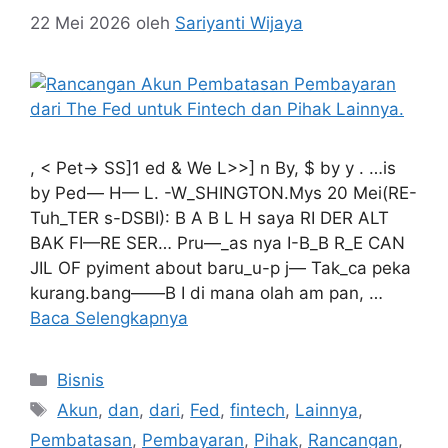
22 Mei 2026
oleh
Sariyanti Wijaya
, < Pet→ SS]1 ed & We L>>] n By, $ by y . …is
by Ped— H— L. -W_SHINGTON.Mys 20 Mei(RE-
Tuh_TER s-DSBI): B A B L H saya RI DER ALT
BAK FI—RE SER… Pru—_as nya I-B_B R_E CAN
JIL OF pyiment about baru_u-p j— Tak_ca peka
kurang.bang——B I di mana olah am pan, …
Baca Selengkapnya
Kategori
Bisnis
Tag
Akun
,
dan
,
dari
,
Fed
,
fintech
,
Lainnya
,
Pembatasan
,
Pembayaran
,
Pihak
,
Rancangan
,