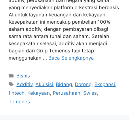
additiv, perusahaan dari negara yang sama
yang menyediakan platform orkestrasi berbasis
AI untuk layanan keuangan dan kekayaan.
Kesepakatan ini mencakup pembelian 100%
saham additiv, dengan pembayaran dibagi
sama rata antara tunai dan saham. Setelah
kesepakatan selesai, additiv akan menjadi
bagian dari Grup Temenos tapi tetap
menggunakan …
Baca Selengkapnya
Kategori
Bisnis
Tag
Additiv
,
Akuisisi
,
Bidang
,
Dorong
,
Ekspansi
,
fintech
,
Kekayaan
,
Perusahaan
,
Swiss
,
Temenos