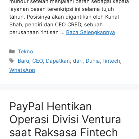
mundur setelah menjalani peran sebagai kepala
layanan pesan terenkripsi ini selama tujuh
tahun. Posisinya akan digantikan oleh Kunal
Shah, pendiri dan CEO CRED, sebuah
perusahaan rintisan …
Baca Selengkapnya
Kategori
Tekno
Tag
Baru
,
CEO
,
Dapatkan
,
dari
,
Dunia
,
fintech
,
WhatsApp
PayPal Hentikan
Operasi Divisi Ventura
saat Raksasa Fintech