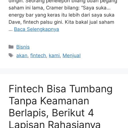
dingin. Seorang penelepon bilang udah pegang
saham ini lama, Cramer bilang: “Saya suka…
energy bar yang keras itu lebih dari saya suka
Dave, fintech palsu gini. Kita bakal jual saham
…
Baca Selengkapnya
Kategori
Bisnis
Tag
akan
,
fintech
,
kami
,
Menjual
Fintech Bisa Tumbang
Tanpa Keamanan
Berlapis, Berikut 4
Lapisan Rahasianya