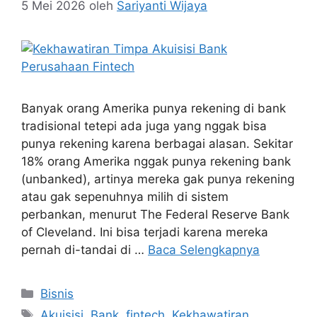
5 Mei 2026
oleh
Sariyanti Wijaya
Banyak orang Amerika punya rekening di bank
tradisional tetepi ada juga yang nggak bisa
punya rekening karena berbagai alasan. Sekitar
18% orang Amerika nggak punya rekening bank
(unbanked), artinya mereka gak punya rekening
atau gak sepenuhnya milih di sistem
perbankan, menurut The Federal Reserve Bank
of Cleveland. Ini bisa terjadi karena mereka
pernah di-tandai di …
Baca Selengkapnya
Kategori
Bisnis
Tag
Akuisisi
,
Bank
,
fintech
,
Kekhawatiran
,