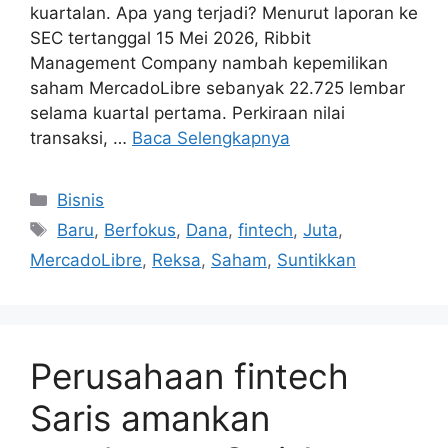
kuartalan. Apa yang terjadi? Menurut laporan ke
SEC tertanggal 15 Mei 2026, Ribbit
Management Company nambah kepemilikan
saham MercadoLibre sebanyak 22.725 lembar
selama kuartal pertama. Perkiraan nilai
transaksi, …
Baca Selengkapnya
Kategori
Bisnis
Tag
Baru
,
Berfokus
,
Dana
,
fintech
,
Juta
,
MercadoLibre
,
Reksa
,
Saham
,
Suntikkan
Perusahaan fintech
Saris amankan