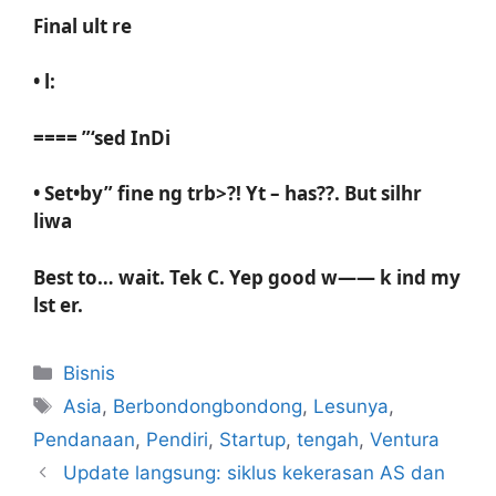
Final ult re
• l:
==== ”‘sed InDi
• Set•by” fine ng trb>?! Yt – has??. But silhr
liwa
Best to… wait. Tek C. Yep good w—— k ind my
lst er.
Kategori
Bisnis
Tag
Asia
,
Berbondongbondong
,
Lesunya
,
Pendanaan
,
Pendiri
,
Startup
,
tengah
,
Ventura
Update langsung: siklus kekerasan AS dan