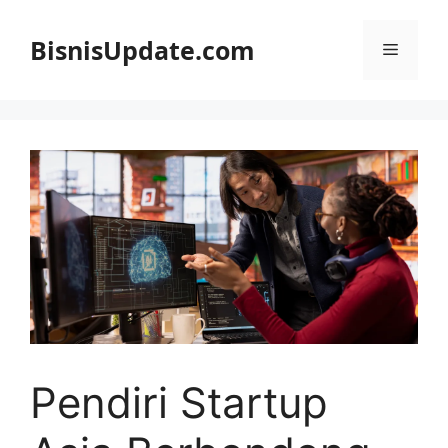
Langsung
ke
BisnisUpdate.com
Menu
isi
Pendiri Startup