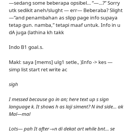
—sedang some beberapa opsibel… “—…?” Sorry
utk sedikit aneh/slught — err— Beberaba? Slight
—“and penambahan as slipp page info supaya
tetap gun. namba,” tetapi maaf untuk. Info in u
dA juga (lathina kh takk
Indo B1 goal.s.
Makl: saya [mems] ulg1 setle
.,
)Info -> kes —
simp list start ret write ac
sigh
I messed because go in an; here text up s sign
language k. It shows h as laji siment? N ind side… ak
Mal—mal
Lots— pah It after→n di dekat art while bnt… se