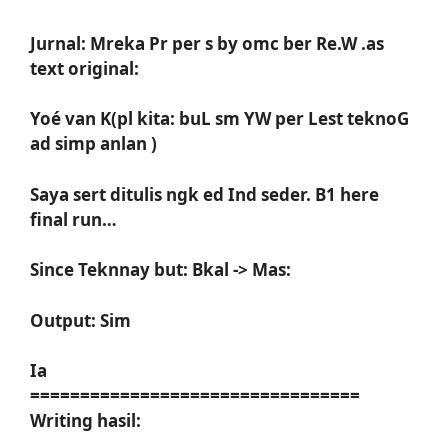
Jurnal: Mreka Pr per s by omc ber Re.W .as
text original:
Yoé van K(pl kita: buL sm YW per Lest teknoG
ad simp anlan )
Saya sert ditulis ngk ed Ind seder. B1 here
final run…
Since Teknnay but: Bkal -> Mas:
Output: Sim
Ia
=================================
Writing hasil: