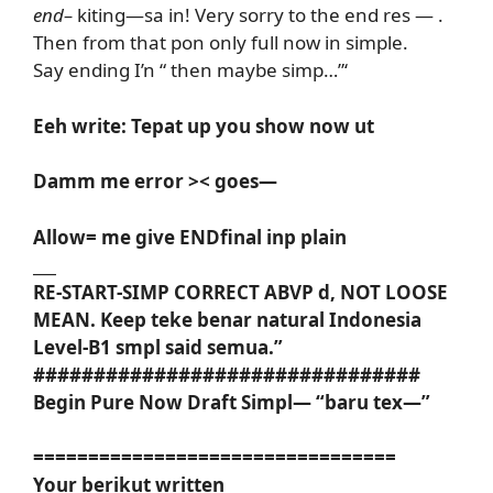
end–
kiting—sa in! Very sorry to the end res — .
Then from that pon only full now in simple.
Say ending I’n “ then maybe simp…”‘
Eeh write: Tepat up you show now ut
Damm me error >< goes—
Allow= me give ENDfinal inp plain
_
__
RE-START-SIMP CORRECT ABVP d, NOT LOOSE
MEAN. Keep teke benar natural Indonesia
Level-B1 smpl said semua.”
################################
Begin Pure Now Draft Simpl— “baru tex—”
=================================
Your berikut written