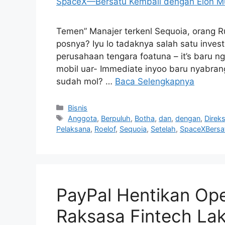
Temen” Manajer terkenl Sequoia, orang R
posnya? Iyu lo tadaknya salah satu inves
perusahaan tengara foatuna – it’s baru n
mobil uar- Immediate inyoo baru nyabrang
sudah mol? …
Baca Selengkapnya
Kategori
Bisnis
Tag
Anggota
,
Berpuluh
,
Botha
,
dan
,
dengan
,
Direks
Pelaksana
,
Roelof
,
Sequoia
,
Setelah
,
SpaceXBersa
PayPal Hentikan Oper
Raksasa Fintech Lak