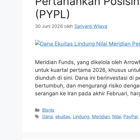
Pertahankan Posisin
(PYPL)
30 Juni 2026
oleh
Sariyanti Wijaya
Meridian Funds, yang dikelola oleh ArrowM
untuk kuartal pertama 2026, khusus untuk
diunduh di sini. Dana ini berinvestasi di
bertumbuh, dan mengurangi risiko dengan c
serangan ke Iran pada akhir Februari, ha
Kategori
Bisnis
Tag
Dana
,
ekuitas
,
Lindung
,
Meridian
,
Nilai
,
PayPal