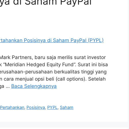
ya di Saham PayPal
ark Partners, baru saja merilis surat investor
 “Meridian Hedged Equity Fund”. Surat ini bisa
 perusahaan-perusahaan berkualitas tinggi yang
ara menjual opsi beli (call options). Setelah
rga …
Baca Selengkapnya
,
Pertahankan
,
Posisinya
,
PYPL
,
Saham