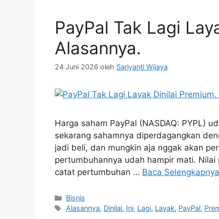
PayPal Tak Lagi Laya
Alasannya.
24 Juni 2026
oleh
Sariyanti Wijaya
Harga saham PayPal (NASDAQ: PYPL) udah
sekarang sahamnya diperdagangkan dengan
jadi beli, dan mungkin aja nggak akan pern
pertumbuhannya udah hampir mati. Nila
catat pertumbuhan …
Baca Selengkapny
Kategori
Bisnis
Tag
Alasannya
,
Dinilai
,
Ini
,
Lagi
,
Layak
,
PayPal
,
Pre