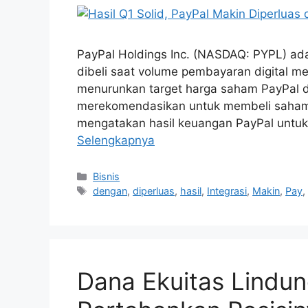
PayPal Holdings Inc. (NASDAQ: PYPL) ada
dibeli saat volume pembayaran digital me
menurunkan target harga saham PayPal d
merekomendasikan untuk membeli saham i
mengatakan hasil keuangan PayPal untuk
Selengkapnya
Kategori
Bisnis
Tag
dengan
,
diperluas
,
hasil
,
Integrasi
,
Makin
,
Pay
Dana Ekuitas Lindung