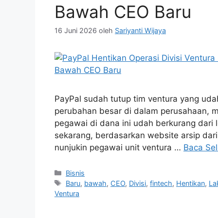
Bawah CEO Baru
16 Juni 2026
oleh
Sariyanti Wijaya
PayPal sudah tutup tim ventura yang uda
perubahan besar di dalam perusahaan, m
pegawai di dana ini udah berkurang dari l
sekarang, berdasarkan website arsip dar
nunjukin pegawai unit ventura …
Baca Se
Kategori
Bisnis
Tag
Baru
,
bawah
,
CEO
,
Divisi
,
fintech
,
Hentikan
,
La
Ventura