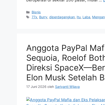
Kategori
Bisnis
Tag
77x
,
Burry
,
diperdagangkan
,
Itu
,
Laba
,
Mengan
Anggota PayPal Maf
Sequoia, Roelof Bot
Direksi SpaceX—Ber
Elon Musk Setelah 
17 Juni 2026
oleh
Sariyanti Wijaya