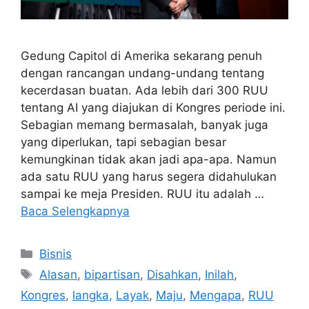
Gedung Capitol di Amerika sekarang penuh
dengan rancangan undang-undang tentang
kecerdasan buatan. Ada lebih dari 300 RUU
tentang AI yang diajukan di Kongres periode ini.
Sebagian memang bermasalah, banyak juga
yang diperlukan, tapi sebagian besar
kemungkinan tidak akan jadi apa-apa. Namun
ada satu RUU yang harus segera didahulukan
sampai ke meja Presiden. RUU itu adalah …
Baca Selengkapnya
Kategori
Bisnis
Tag
Alasan
,
bipartisan
,
Disahkan
,
Inilah
,
Kongres
,
langka
,
Layak
,
Maju
,
Mengapa
,
RUU