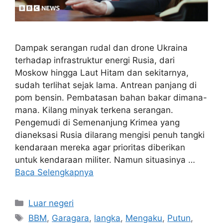
Dampak serangan rudal dan drone Ukraina
terhadap infrastruktur energi Rusia, dari
Moskow hingga Laut Hitam dan sekitarnya,
sudah terlihat sejak lama. Antrean panjang di
pom bensin. Pembatasan bahan bakar dimana-
mana. Kilang minyak terkena serangan.
Pengemudi di Semenanjung Krimea yang
dianeksasi Rusia dilarang mengisi penuh tangki
kendaraan mereka agar prioritas diberikan
untuk kendaraan militer. Namun situasinya …
Baca Selengkapnya
Kategori
Luar negeri
Tag
BBM
,
Garagara
,
langka
,
Mengaku
,
Putun
,