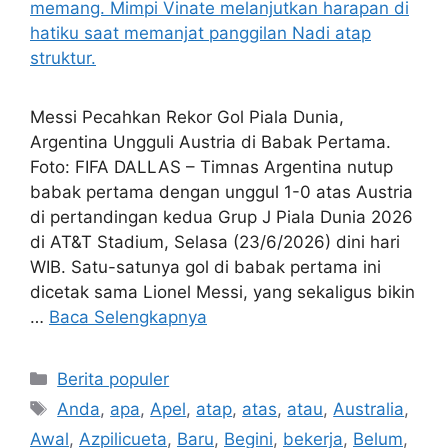
Messi Pecahkan Rekor Gol Piala Dunia,
Argentina Ungguli Austria di Babak Pertama.
Foto: FIFA DALLAS – Timnas Argentina nutup
babak pertama dengan unggul 1-0 atas Austria
di pertandingan kedua Grup J Piala Dunia 2026
di AT&T Stadium, Selasa (23/6/2026) dini hari
WIB. Satu-satunya gol di babak pertama ini
dicetak sama Lionel Messi, yang sekaligus bikin
…
Baca Selengkapnya
Kategori
Berita populer
Tag
Anda
,
apa
,
Apel
,
atap
,
atas
,
atau
,
Australia
,
Awal
,
Azpilicueta
,
Baru
,
Begini
,
bekerja
,
Belum
,