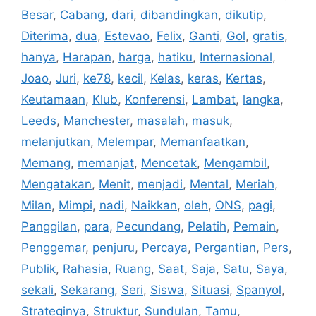
Besar
,
Cabang
,
dari
,
dibandingkan
,
dikutip
,
Diterima
,
dua
,
Estevao
,
Felix
,
Ganti
,
Gol
,
gratis
,
hanya
,
Harapan
,
harga
,
hatiku
,
Internasional
,
Joao
,
Juri
,
ke78
,
kecil
,
Kelas
,
keras
,
Kertas
,
Keutamaan
,
Klub
,
Konferensi
,
Lambat
,
langka
,
Leeds
,
Manchester
,
masalah
,
masuk
,
melanjutkan
,
Melempar
,
Memanfaatkan
,
Memang
,
memanjat
,
Mencetak
,
Mengambil
,
Mengatakan
,
Menit
,
menjadi
,
Mental
,
Meriah
,
Milan
,
Mimpi
,
nadi
,
Naikkan
,
oleh
,
ONS
,
pagi
,
Panggilan
,
para
,
Pecundang
,
Pelatih
,
Pemain
,
Penggemar
,
penjuru
,
Percaya
,
Pergantian
,
Pers
,
Publik
,
Rahasia
,
Ruang
,
Saat
,
Saja
,
Satu
,
Saya
,
sekali
,
Sekarang
,
Seri
,
Siswa
,
Situasi
,
Spanyol
,
Strateginya
,
Struktur
,
Sundulan
,
Tamu
,