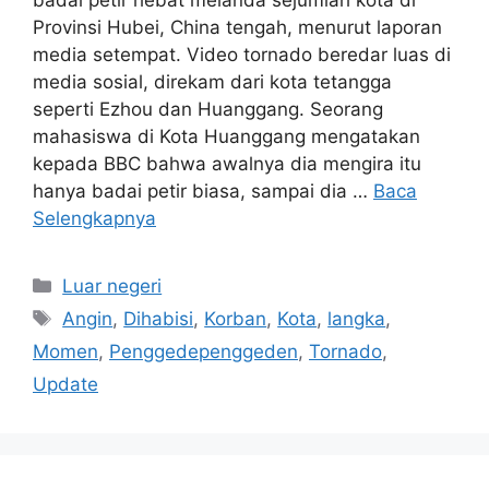
badai petir hebat melanda sejumlah kota di
Provinsi Hubei, China tengah, menurut laporan
media setempat. Video tornado beredar luas di
media sosial, direkam dari kota tetangga
seperti Ezhou dan Huanggang. Seorang
mahasiswa di Kota Huanggang mengatakan
kepada BBC bahwa awalnya dia mengira itu
hanya badai petir biasa, sampai dia …
Baca
Selengkapnya
Kategori
Luar negeri
Tag
Angin
,
Dihabisi
,
Korban
,
Kota
,
langka
,
Momen
,
Penggedepenggeden
,
Tornado
,
Update