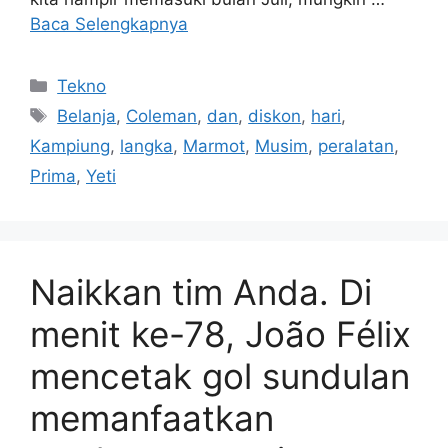
Baca Selengkapnya
Kategori
Tekno
Tag
Belanja
,
Coleman
,
dan
,
diskon
,
hari
,
Kampiung
,
langka
,
Marmot
,
Musim
,
peralatan
,
Prima
,
Yeti
Naikkan tim Anda. Di
menit ke-78, João Félix
mencetak gol sundulan
memanfaatkan