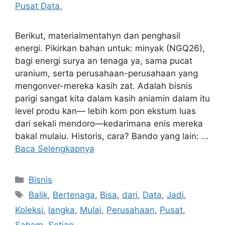
Berikut, materialmentahyn dan penghasil
energi. Pikirkan bahan untuk: minyak (NGQ26),
bagi energi surya an tenaga ya, sama pucat
uranium, serta perusahaan-perusahaan yang
mengonver-mereka kasih zat. Adalah bisnis
parigi sangat kita dalam kasih aniamin dalam itu
level produ kan— lebih kom pon ekstum luas
dari sekali mendoro—kedarimana enis mereka
bakal mulaiu. Historis, cara? Bando yang lain: …
Baca Selengkapnya
Kategori
Bisnis
Tag
Balik
,
Bertenaga
,
Bisa
,
dari
,
Data
,
Jadi
,
Koleksi
,
langka
,
Mulai
,
Perusahaan
,
Pusat
,
Saham
,
Setiap