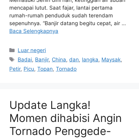
Memasuki Senin dini hari, ketinggian air sudah
mencapai lutut. Saat fajar, lantai pertama
rumah-rumah penduduk sudah terendam
sepenuhnya. “Banjir datang begitu cepat, air …
Baca Selengkapnya
Kategori
Luar negeri
Tag
Badai
,
Banjir
,
China
,
dan
,
langka
,
Maysak
,
Petir
,
Picu
,
Topan
,
Tornado
Update Langka!
Momen dihabisi Angin
Tornado Penggede-