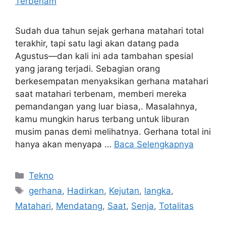
Sudah dua tahun sejak gerhana matahari total
terakhir, tapi satu lagi akan datang pada
Agustus—dan kali ini ada tambahan spesial
yang jarang terjadi. Sebagian orang
berkesempatan menyaksikan gerhana matahari
saat matahari terbenam, memberi mereka
pemandangan yang luar biasa,. Masalahnya,
kamu mungkin harus terbang untuk liburan
musim panas demi melihatnya. Gerhana total ini
hanya akan menyapa …
Baca Selengkapnya
Kategori
Tekno
Tag
gerhana
,
Hadirkan
,
Kejutan
,
langka
,
Matahari
,
Mendatang
,
Saat
,
Senja
,
Totalitas