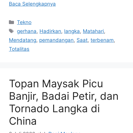
Baca Selengkapnya
Kategori
Tekno
Tag
gerhana
,
Hadirkan
,
langka
,
Matahari
,
Mendatang
,
pemandangan
,
Saat
,
terbenam
,
Totalitas
Topan Maysak Picu
Banjir, Badai Petir, dan
Tornado Langka di
China