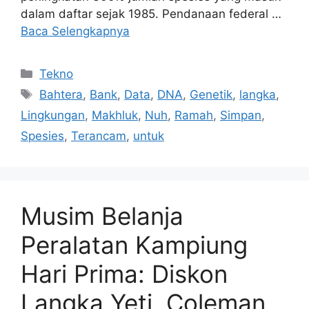
dalam daftar sejak 1985. Pendanaan federal …
Baca Selengkapnya
Kategori
Tekno
Tag
Bahtera
,
Bank
,
Data
,
DNA
,
Genetik
,
langka
,
Lingkungan
,
Makhluk
,
Nuh
,
Ramah
,
Simpan
,
Spesies
,
Terancam
,
untuk
Musim Belanja
Peralatan Kampiung
Hari Prima: Diskon
Langka Yeti, Coleman,