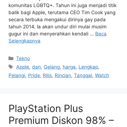
komunitas LGBTQ+. Tahun ini juga menjadi titik
balik bagi Apple, terutama CEO Tim Cook yang
secara terbuka mengakui dirinya gay pada
tahun 2014. Ia akan undur diri mulai musim
gugur ini dan menyerahkan kendali …
Baca
Selengkapnya
Kategori
Tekno
Tag
Apple
,
dan
,
Gelang
,
harga
,
Lengkap
,
Pelangi
,
Pride
,
Rilis
,
Rincian
,
Tanggal
,
Watch
PlayStation Plus
Premium Diskon 98% –