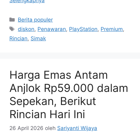
Selengkapnya
Kategori
Berita populer
Tag
diskon
,
Penawaran
,
PlayStation
,
Premium
,
Rincian
,
Simak
Harga Emas Antam
Anjlok Rp59.000 dalam
Sepekan, Berikut
Rincian Hari Ini
26 April 2026
oleh
Sariyanti Wijaya