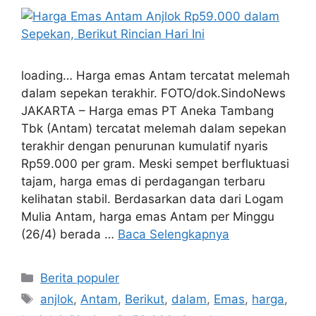
loading… Harga emas Antam tercatat melemah
dalam sepekan terakhir. FOTO/dok.SindoNews
JAKARTA – Harga emas PT Aneka Tambang
Tbk (Antam) tercatat melemah dalam sepekan
terakhir dengan penurunan kumulatif nyaris
Rp59.000 per gram. Meski sempet berfluktuasi
tajam, harga emas di perdagangan terbaru
kelihatan stabil. Berdasarkan data dari Logam
Mulia Antam, harga emas Antam per Minggu
(26/4) berada …
Baca Selengkapnya
Kategori
Berita populer
Tag
anjlok
,
Antam
,
Berikut
,
dalam
,
Emas
,
harga
,