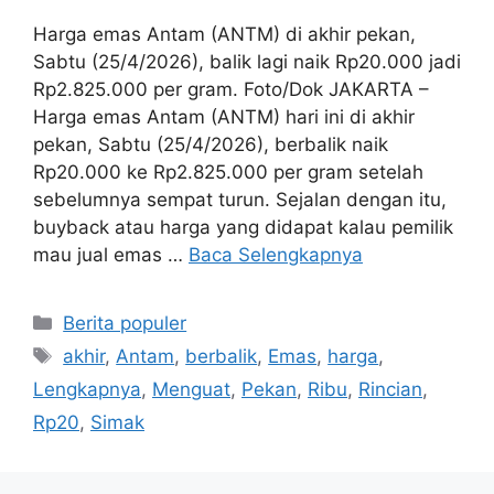
Harga emas Antam (ANTM) di akhir pekan,
Sabtu (25/4/2026), balik lagi naik Rp20.000 jadi
Rp2.825.000 per gram. Foto/Dok JAKARTA –
Harga emas Antam (ANTM) hari ini di akhir
pekan, Sabtu (25/4/2026), berbalik naik
Rp20.000 ke Rp2.825.000 per gram setelah
sebelumnya sempat turun. Sejalan dengan itu,
buyback atau harga yang didapat kalau pemilik
mau jual emas …
Baca Selengkapnya
Kategori
Berita populer
Tag
akhir
,
Antam
,
berbalik
,
Emas
,
harga
,
Lengkapnya
,
Menguat
,
Pekan
,
Ribu
,
Rincian
,
Rp20
,
Simak