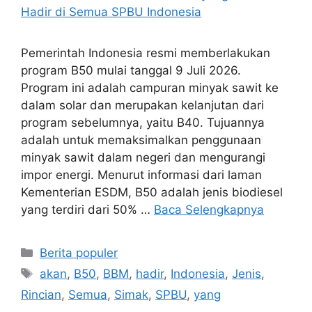
Pemerintah Indonesia resmi memberlakukan
program B50 mulai tanggal 9 Juli 2026.
Program ini adalah campuran minyak sawit ke
dalam solar dan merupakan kelanjutan dari
program sebelumnya, yaitu B40. Tujuannya
adalah untuk memaksimalkan penggunaan
minyak sawit dalam negeri dan mengurangi
impor energi. Menurut informasi dari laman
Kementerian ESDM, B50 adalah jenis biodiesel
yang terdiri dari 50% …
Baca Selengkapnya
Kategori
Berita populer
Tag
akan
,
B50
,
BBM
,
hadir
,
Indonesia
,
Jenis
,
Rincian
,
Semua
,
Simak
,
SPBU
,
yang