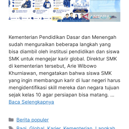
Kementerian Pendidikan Dasar dan Menengah
sudah menguraikan beberapa langkah yang
bisa diambil oleh institusi pendidikan dan siswa
SMK untuk mengejar karir global. Direktur SMK
di kementerian tersebut, Arie Wibowo
Khurniawan, mengatakan bahwa siswa SMK
yang ingin membangun karir di luar negeri harus
mengidentifikasi skill mereka dan negara tujuan
sejak kelas 10 agar persiapan bisa matang. …
Baca Selengkapnya
Kategori
Berita populer
Tag
Bagi
,
Global
,
Karier
,
Kementerian
,
Langkah
,