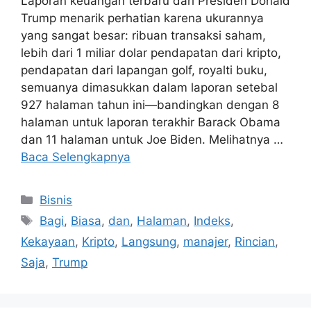
Laporan keuangan terbaru dari Presiden Donald
Trump menarik perhatian karena ukurannya
yang sangat besar: ribuan transaksi saham,
lebih dari 1 miliar dolar pendapatan dari kripto,
pendapatan dari lapangan golf, royalti buku,
semuanya dimasukkan dalam laporan setebal
927 halaman tahun ini—bandingkan dengan 8
halaman untuk laporan terakhir Barack Obama
dan 11 halaman untuk Joe Biden. Melihatnya …
Baca Selengkapnya
Kategori
Bisnis
Tag
Bagi
,
Biasa
,
dan
,
Halaman
,
Indeks
,
Kekayaan
,
Kripto
,
Langsung
,
manajer
,
Rincian
,
Saja
,
Trump