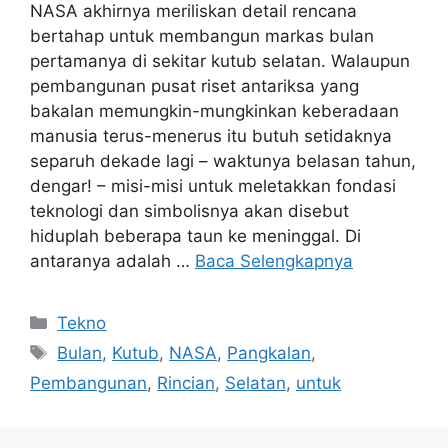
NASA akhirnya meriliskan detail rencana
bertahap untuk membangun markas bulan
pertamanya di sekitar kutub selatan. Walaupun
pembangunan pusat riset antariksa yang
bakalan memungkin-mungkinkan keberadaan
manusia terus-menerus itu butuh setidaknya
separuh dekade lagi – waktunya belasan tahun,
dengar! – misi-misi untuk meletakkan fondasi
teknologi dan simbolisnya akan disebut
hiduplah beberapa taun ke meninggal. Di
antaranya adalah …
Baca Selengkapnya
Kategori
Tekno
Tag
Bulan
,
Kutub
,
NASA
,
Pangkalan
,
Pembangunan
,
Rincian
,
Selatan
,
untuk