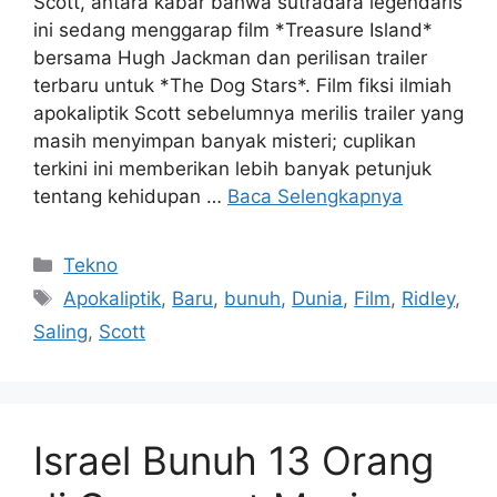
Scott, antara kabar bahwa sutradara legendaris
ini sedang menggarap film *Treasure Island*
bersama Hugh Jackman dan perilisan trailer
terbaru untuk *The Dog Stars*. Film fiksi ilmiah
apokaliptik Scott sebelumnya merilis trailer yang
masih menyimpan banyak misteri; cuplikan
terkini ini memberikan lebih banyak petunjuk
tentang kehidupan …
Baca Selengkapnya
Kategori
Tekno
Tag
Apokaliptik
,
Baru
,
bunuh
,
Dunia
,
Film
,
Ridley
,
Saling
,
Scott
Israel Bunuh 13 Orang