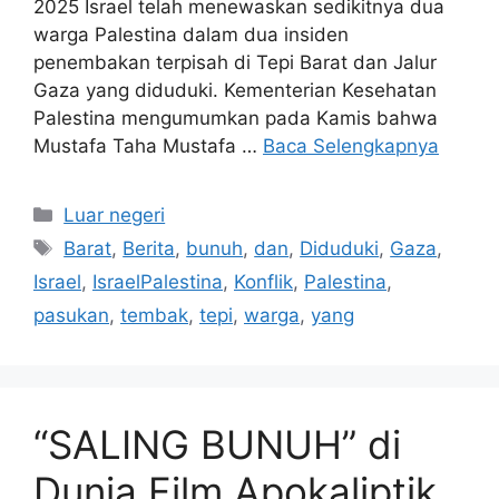
2025 Israel telah menewaskan sedikitnya dua
warga Palestina dalam dua insiden
penembakan terpisah di Tepi Barat dan Jalur
Gaza yang diduduki. Kementerian Kesehatan
Palestina mengumumkan pada Kamis bahwa
Mustafa Taha Mustafa …
Baca Selengkapnya
Kategori
Luar negeri
Tag
Barat
,
Berita
,
bunuh
,
dan
,
Diduduki
,
Gaza
,
Israel
,
IsraelPalestina
,
Konflik
,
Palestina
,
pasukan
,
tembak
,
tepi
,
warga
,
yang
“SALING BUNUH” di
Dunia Film Apokaliptik