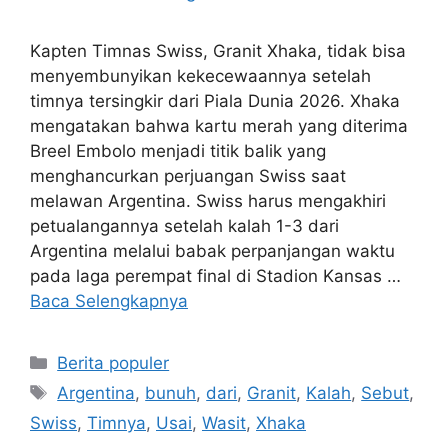
Kapten Timnas Swiss, Granit Xhaka, tidak bisa
menyembunyikan kekecewaannya setelah
timnya tersingkir dari Piala Dunia 2026. Xhaka
mengatakan bahwa kartu merah yang diterima
Breel Embolo menjadi titik balik yang
menghancurkan perjuangan Swiss saat
melawan Argentina. Swiss harus mengakhiri
petualangannya setelah kalah 1-3 dari
Argentina melalui babak perpanjangan waktu
pada laga perempat final di Stadion Kansas …
Baca Selengkapnya
Kategori
Berita populer
Tag
Argentina
,
bunuh
,
dari
,
Granit
,
Kalah
,
Sebut
,
Swiss
,
Timnya
,
Usai
,
Wasit
,
Xhaka