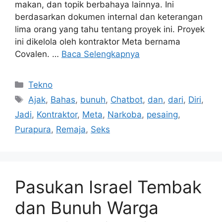
makan, dan topik berbahaya lainnya. Ini
berdasarkan dokumen internal dan keterangan
lima orang yang tahu tentang proyek ini. Proyek
ini dikelola oleh kontraktor Meta bernama
Covalen. …
Baca Selengkapnya
Kategori
Tekno
Tag
Ajak
,
Bahas
,
bunuh
,
Chatbot
,
dan
,
dari
,
Diri
,
Jadi
,
Kontraktor
,
Meta
,
Narkoba
,
pesaing
,
Purapura
,
Remaja
,
Seks
Pasukan Israel Tembak
dan Bunuh Warga