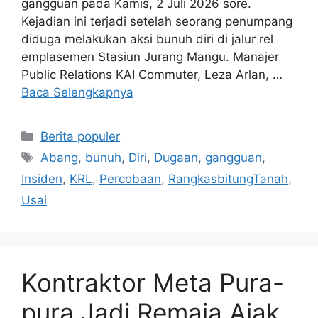
gangguan pada Kamis, 2 Juli 2026 sore.
Kejadian ini terjadi setelah seorang penumpang
diduga melakukan aksi bunuh diri di jalur rel
emplasemen Stasiun Jurang Mangu. Manajer
Public Relations KAI Commuter, Leza Arlan, …
Baca Selengkapnya
Kategori
Berita populer
Tag
Abang
,
bunuh
,
Diri
,
Dugaan
,
gangguan
,
Insiden
,
KRL
,
Percobaan
,
RangkasbitungTanah
,
Usai
Kontraktor Meta Pura-
pura Jadi Remaja Ajak