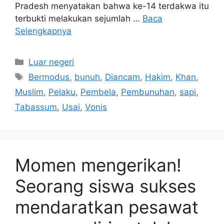
Pradesh menyatakan bahwa ke-14 terdakwa itu
terbukti melakukan sejumlah …
Baca
Selengkapnya
Kategori
Luar negeri
Tag
Bermodus
,
bunuh
,
Diancam
,
Hakim
,
Khan
,
Muslim
,
Pelaku
,
Pembela
,
Pembunuhan
,
sapi
,
Tabassum
,
Usai
,
Vonis
Momen mengerikan!
Seorang siswa sukses
mendaratkan pesawat