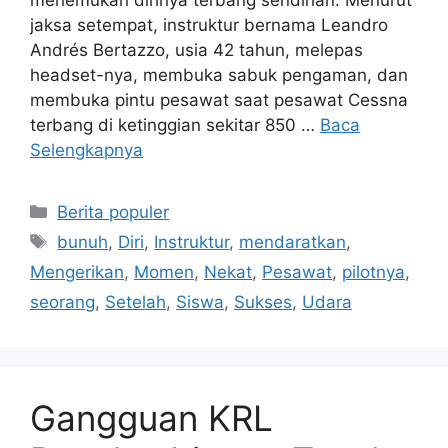
menemukan dirinya terbang sendirian. Menurut
jaksa setempat, instruktur bernama Leandro
Andrés Bertazzo, usia 42 tahun, melepas
headset-nya, membuka sabuk pengaman, dan
membuka pintu pesawat saat pesawat Cessna
terbang di ketinggian sekitar 850 …
Baca
Selengkapnya
Kategori
Berita populer
Tag
bunuh
,
Diri
,
Instruktur
,
mendaratkan
,
Mengerikan
,
Momen
,
Nekat
,
Pesawat
,
pilotnya
,
seorang
,
Setelah
,
Siswa
,
Sukses
,
Udara
Gangguan KRL