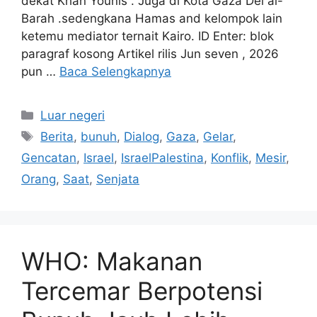
dekat Khan Younis . Juga di Kota Gaza Dei al-
Barah .sedengkana Hamas and kelompok lain
ketemu mediator ternait Kairo. ID Enter: blok
paragraf kosong Artikel rilis Jun seven , 2026
pun …
Baca Selengkapnya
Kategori
Luar negeri
Tag
Berita
,
bunuh
,
Dialog
,
Gaza
,
Gelar
,
Gencatan
,
Israel
,
IsraelPalestina
,
Konflik
,
Mesir
,
Orang
,
Saat
,
Senjata
WHO: Makanan
Tercemar Berpotensi