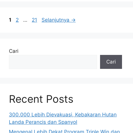
Halaman
Halaman
Halaman
1
2
…
21
Selanjutnya
→
Cari
Cari
Recent Posts
300.000 Lebih Dievakuasi, Kebakaran Hutan
Landa Perancis dan Spanyol
Mengenal Lebih Dekat Program Triple Win dan