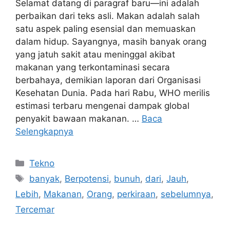
Selamat datang di paragraf baru—ini adalah
perbaikan dari teks asli. Makan adalah salah
satu aspek paling esensial dan memuaskan
dalam hidup. Sayangnya, masih banyak orang
yang jatuh sakit atau meninggal akibat
makanan yang terkontaminasi secara
berbahaya, demikian laporan dari Organisasi
Kesehatan Dunia. Pada hari Rabu, WHO merilis
estimasi terbaru mengenai dampak global
penyakit bawaan makanan. …
Baca
Selengkapnya
Kategori
Tekno
Tag
banyak
,
Berpotensi
,
bunuh
,
dari
,
Jauh
,
Lebih
,
Makanan
,
Orang
,
perkiraan
,
sebelumnya
,
Tercemar