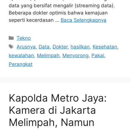
data yang bersifat mengalir (streaming data).
Beberapa dokter optimis bahwa kemajuan
seperti kecerdasan …
Baca Selengkapnya
Kategori
Tekno
Tag
Arusnya
,
Data
,
Dokter
,
hasilkan
,
Kesehatan
,
kewalahan
,
Melimpah
,
Menyorong
,
Pakai
,
Perangkat
Kapolda Metro Jaya:
Kamera di Jakarta
Melimpah, Namun