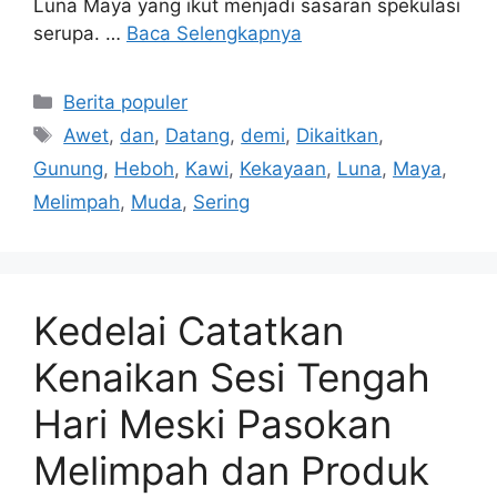
Luna Maya yang ikut menjadi sasaran spekulasi
serupa. …
Baca Selengkapnya
Kategori
Berita populer
Tag
Awet
,
dan
,
Datang
,
demi
,
Dikaitkan
,
Gunung
,
Heboh
,
Kawi
,
Kekayaan
,
Luna
,
Maya
,
Melimpah
,
Muda
,
Sering
Kedelai Catatkan
Kenaikan Sesi Tengah
Hari Meski Pasokan
Melimpah dan Produk