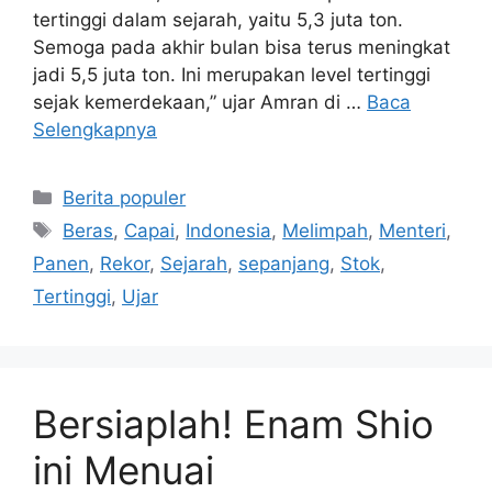
tertinggi dalam sejarah, yaitu 5,3 juta ton.
Semoga pada akhir bulan bisa terus meningkat
jadi 5,5 juta ton. Ini merupakan level tertinggi
sejak kemerdekaan,” ujar Amran di …
Baca
Selengkapnya
Kategori
Berita populer
Tag
Beras
,
Capai
,
Indonesia
,
Melimpah
,
Menteri
,
Panen
,
Rekor
,
Sejarah
,
sepanjang
,
Stok
,
Tertinggi
,
Ujar
Bersiaplah! Enam Shio
ini Menuai