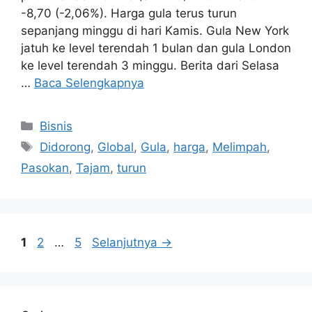
-8,70 (-2,06%). Harga gula terus turun
sepanjang minggu di hari Kamis. Gula New York
jatuh ke level terendah 1 bulan dan gula London
ke level terendah 3 minggu. Berita dari Selasa
…
Baca Selengkapnya
Kategori
Bisnis
Tag
Didorong
,
Global
,
Gula
,
harga
,
Melimpah
,
Pasokan
,
Tajam
,
turun
Halaman
Halaman
Halaman
1
2
…
5
Selanjutnya
→