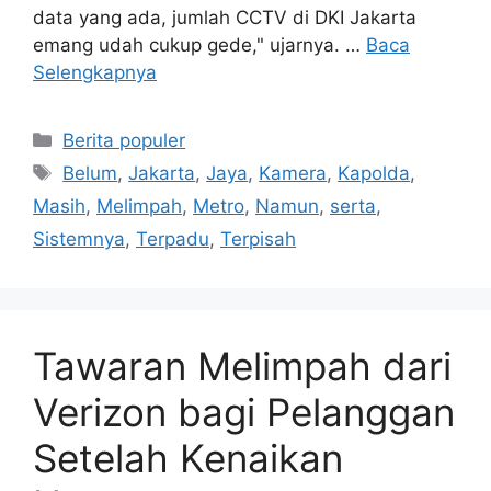
data yang ada, jumlah CCTV di DKI Jakarta
emang udah cukup gede," ujarnya. …
Baca
Selengkapnya
Kategori
Berita populer
Tag
Belum
,
Jakarta
,
Jaya
,
Kamera
,
Kapolda
,
Masih
,
Melimpah
,
Metro
,
Namun
,
serta
,
Sistemnya
,
Terpadu
,
Terpisah
Tawaran Melimpah dari
Verizon bagi Pelanggan
Setelah Kenaikan