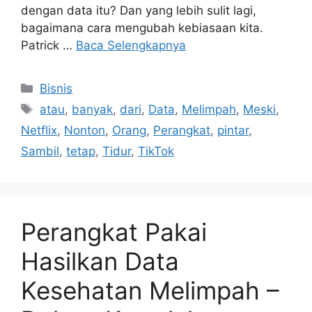
dengan data itu? Dan yang lebih sulit lagi,
bagaimana cara mengubah kebiasaan kita.
Patrick …
Baca Selengkapnya
Kategori
Bisnis
Tag
atau
,
banyak
,
dari
,
Data
,
Melimpah
,
Meski
,
Netflix
,
Nonton
,
Orang
,
Perangkat
,
pintar
,
Sambil
,
tetap
,
Tidur
,
TikTok
Perangkat Pakai
Hasilkan Data
Kesehatan Melimpah –