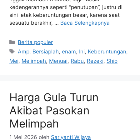
kedengerannya seperti “penutupan”, justru di
sini letak keberuntungan besar, karena saat
sesuatu berakhir, …
Baca Selengkapnya
Kategori
Berita populer
Tag
Amp
,
Bersiaplah
,
enam
,
Ini
,
Keberuntungan
,
Mei
,
Melimpah
,
Menuai
,
Rabu
,
Rezeki
,
Shio
Harga Gula Turun
Akibat Pasokan
Melimpah
1 Mei 2026
oleh
Sariyanti Wijaya