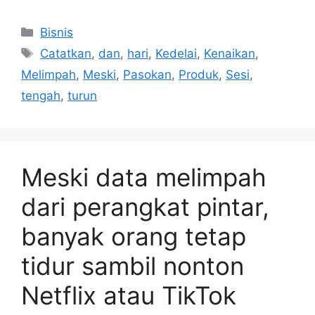
Kategori
Bisnis
Tag
Catatkan
,
dan
,
hari
,
Kedelai
,
Kenaikan
,
Melimpah
,
Meski
,
Pasokan
,
Produk
,
Sesi
,
tengah
,
turun
Meski data melimpah
dari perangkat pintar,
banyak orang tetap
tidur sambil nonton
Netflix atau TikTok