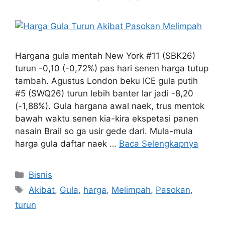
Hargana gula mentah New York #11 (SBK26)
turun -0,10 (-0,72%) pas hari senen harga tutup
tambah. Agustus London beku ICE gula putih
#5 (SWQ26) turun lebih banter lar jadi -8,20
(-1,88%). Gula hargana awal naek, trus mentok
bawah waktu senen kia-kira ekspetasi panen
nasain Brail so ga usir gede dari. Mula-mula
harga gula daftar naek …
Baca Selengkapnya
Kategori
Bisnis
Tag
Akibat
,
Gula
,
harga
,
Melimpah
,
Pasokan
,
turun