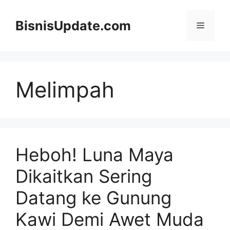
Langsung
ke
BisnisUpdate.com
Menu
isi
Melimpah
Heboh! Luna Maya
Dikaitkan Sering
Datang ke Gunung
Kawi Demi Awet Muda