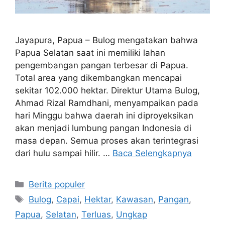
Jayapura, Papua – Bulog mengatakan bahwa
Papua Selatan saat ini memiliki lahan
pengembangan pangan terbesar di Papua.
Total area yang dikembangkan mencapai
sekitar 102.000 hektar. Direktur Utama Bulog,
Ahmad Rizal Ramdhani, menyampaikan pada
hari Minggu bahwa daerah ini diproyeksikan
akan menjadi lumbung pangan Indonesia di
masa depan. Semua proses akan terintegrasi
dari hulu sampai hilir. …
Baca Selengkapnya
Kategori
Berita populer
Tag
Bulog
,
Capai
,
Hektar
,
Kawasan
,
Pangan
,
Papua
,
Selatan
,
Terluas
,
Ungkap