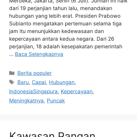
Merdeka, Jakarta, Senin (6 Juli). Jumlah ini naik
dari 19 perjanjian tahun lalu, menandakan
hubungan yang lebih erat. Presiden Prabowo
Subianto mengatakan pertemuan selama tiga
jam itu menunjukkan kedewasaan dan
kepercayaan antara kedua negara. Dari 26
perjanjian, 18 adalah kesepakatan pemerintah
…
Baca Selengkapnya
Kategori
Berita populer
Tag
Baru
,
Capai
,
Hubungan
,
IndonesiaSingapura
,
Kepercayaan
,
Meningkatnya
,
Puncak
Kawasan Pangan