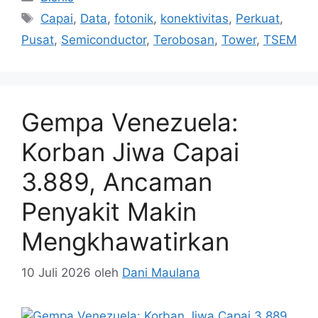
Tag
Capai
,
Data
,
fotonik
,
konektivitas
,
Perkuat
,
Pusat
,
Semiconductor
,
Terobosan
,
Tower
,
TSEM
Gempa Venezuela:
Korban Jiwa Capai
3.889, Ancaman
Penyakit Makin
Mengkhawatirkan
10 Juli 2026
oleh
Dani Maulana