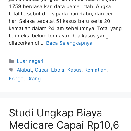
1.759 berdasarkan data pemerintah. Angka
total tersebut dirilis pada hari Rabu, dan per
hari Selasa tercatat 51 kasus baru serta 20
kematian dalam 24 jam sebelumnya. Total yang
terinfeksi belum termasuk dua kasus yang
dilaporkan di …
Baca Selengkapnya
Kategori
Luar negeri
Tag
Akibat
,
Capai
,
Ebola
,
Kasus
,
Kematian
,
Kongo
,
Orang
Studi Ungkap Biaya
Medicare Capai Rp10,6