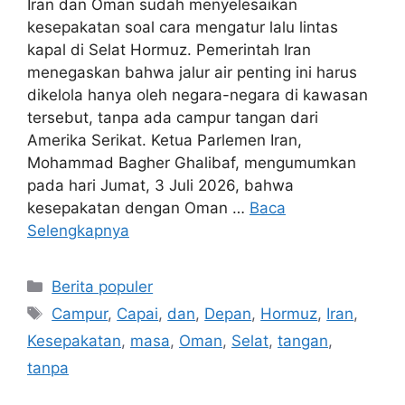
Iran dan Oman sudah menyelesaikan
kesepakatan soal cara mengatur lalu lintas
kapal di Selat Hormuz. Pemerintah Iran
menegaskan bahwa jalur air penting ini harus
dikelola hanya oleh negara-negara di kawasan
tersebut, tanpa ada campur tangan dari
Amerika Serikat. Ketua Parlemen Iran,
Mohammad Bagher Ghalibaf, mengumumkan
pada hari Jumat, 3 Juli 2026, bahwa
kesepakatan dengan Oman …
Baca
Selengkapnya
Kategori
Berita populer
Tag
Campur
,
Capai
,
dan
,
Depan
,
Hormuz
,
Iran
,
Kesepakatan
,
masa
,
Oman
,
Selat
,
tangan
,
tanpa