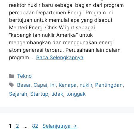
reaktor nuklir baru sebagai bagian dari program
percobaan Departemen Energi. Program ini
bertujuan untuk memulai apa yang disebut
Menteri Energi Chris Wright sebagai
“kebangkitan nuklir Amerika” untuk
mengembangkan dan menggunakan energi
atom generasi terbaru. Perusahaan lain dalam
program …
Baca Selengkapnya
Kategori
Tekno
Tag
Besar
,
Capai
,
Ini
,
Kenapa
,
nuklir
,
Pentingdan
,
Sejarah
,
Startup
,
tidak
,
tonggak
Halaman
Halaman
Halaman
1
2
…
82
Selanjutnya
→