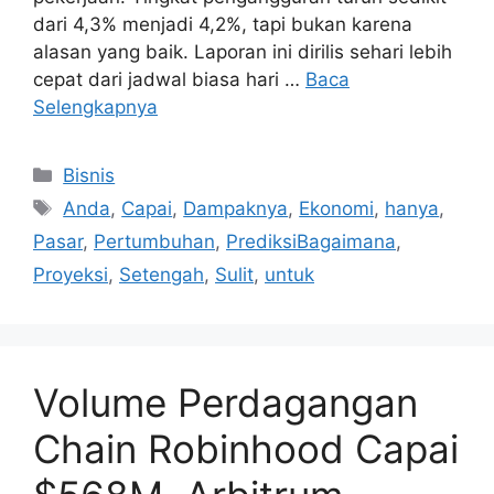
dari 4,3% menjadi 4,2%, tapi bukan karena
alasan yang baik. Laporan ini dirilis sehari lebih
cepat dari jadwal biasa hari …
Baca
Selengkapnya
Kategori
Bisnis
Tag
Anda
,
Capai
,
Dampaknya
,
Ekonomi
,
hanya
,
Pasar
,
Pertumbuhan
,
PrediksiBagaimana
,
Proyeksi
,
Setengah
,
Sulit
,
untuk
Volume Perdagangan
Chain Robinhood Capai