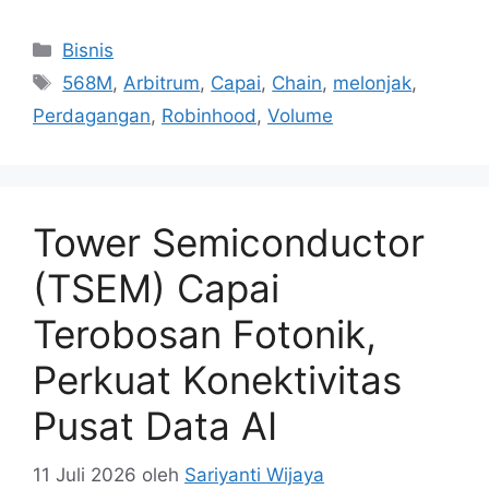
Kategori
Bisnis
Tag
568M
,
Arbitrum
,
Capai
,
Chain
,
melonjak
,
Perdagangan
,
Robinhood
,
Volume
Tower Semiconductor
(TSEM) Capai
Terobosan Fotonik,
Perkuat Konektivitas
Pusat Data AI
11 Juli 2026
oleh
Sariyanti Wijaya