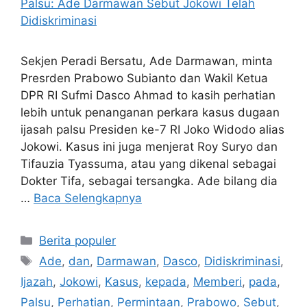
Sekjen Peradi Bersatu, Ade Darmawan, minta
Presrden Prabowo Subianto dan Wakil Ketua
DPR RI Sufmi Dasco Ahmad to kasih perhatian
lebih untuk penanganan perkara kasus dugaan
ijasah palsu Presiden ke-7 RI Joko Widodo alias
Jokowi. Kasus ini juga menjerat Roy Suryo dan
Tifauzia Tyassuma, atau yang dikenal sebagai
Dokter Tifa, sebagai tersangka. Ade bilang dia
…
Baca Selengkapnya
Kategori
Berita populer
Tag
Ade
,
dan
,
Darmawan
,
Dasco
,
Didiskriminasi
,
Ijazah
,
Jokowi
,
Kasus
,
kepada
,
Memberi
,
pada
,
Palsu
,
Perhatian
,
Permintaan
,
Prabowo
,
Sebut
,