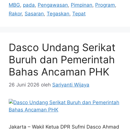
MBG
,
pada
,
Pengawasan
,
Pimpinan
,
Program
,
Rakor
,
Sasaran
,
Tegaskan
,
Tepat
Dasco Undang Serikat
Buruh dan Pemerintah
Bahas Ancaman PHK
26 Juni 2026
oleh
Sariyanti Wijaya
Jakarta – Wakil Ketua DPR Sufmi Dasco Ahmad