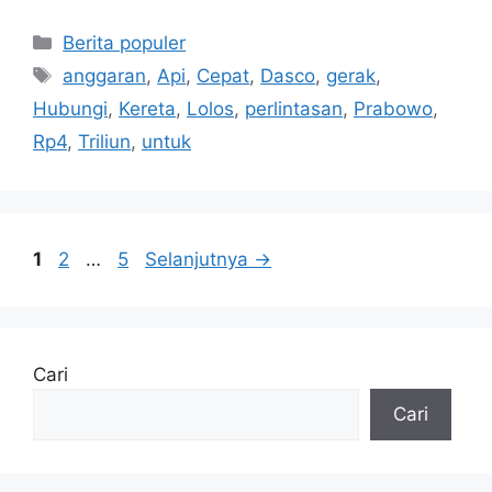
Kategori
Berita populer
Tag
anggaran
,
Api
,
Cepat
,
Dasco
,
gerak
,
Hubungi
,
Kereta
,
Lolos
,
perlintasan
,
Prabowo
,
Rp4
,
Triliun
,
untuk
Halaman
Halaman
Halaman
1
2
…
5
Selanjutnya
→
Cari
Cari