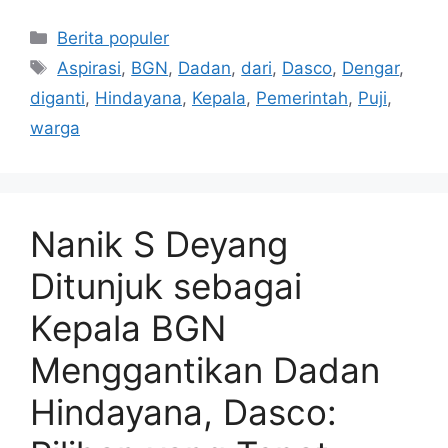
Kategori
Berita populer
Tag
Aspirasi
,
BGN
,
Dadan
,
dari
,
Dasco
,
Dengar
,
diganti
,
Hindayana
,
Kepala
,
Pemerintah
,
Puji
,
warga
Nanik S Deyang
Ditunjuk sebagai
Kepala BGN
Menggantikan Dadan
Hindayana, Dasco: