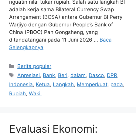
nguatin nilai tukar rupiah. Salah satu langkah BI
adalah kerja sama Bilateral Currency Swap
Arrangement (BCSA) antara Gubernur BI Perry
Warjiyo dengan Gubernur People’s Bank of
China (PBOC) Pan Gongsheng, yang
ditandatangani pada 11 Juni 2026 …
Baca
Selengkapnya
Kategori
Berita populer
Tag
Apresiasi
,
Bank
,
Beri
,
dalam
,
Dasco
,
DPR
,
Indonesia
,
Ketua
,
Langkah
,
Memperkuat
,
pada
,
Rupiah
,
Wakil
Evaluasi Ekonomi: