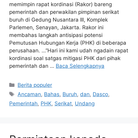
memimpin rapat kordinasi (Rakor) bareng
pemerintah dan perwakilan pimpinan serikat
buruh di Gedung Nusantara III, Komplek
Parlemen, Senayan, Jakarta. Rakor ini
membahas langkah antisipasi potensi
Pemutusan Hubungan Kerja (PHK) di beberapa
perusahaan. …”Hari ini kami udah ngadain rapat
kordinasi soal satgas mitigasi PHK dari pihak
pemerintah dan …
Baca Selengkapnya
Kategori
Berita populer
Tag
Ancaman
,
Bahas
,
Buruh
,
dan
,
Dasco
,
Pemerintah
,
PHK
,
Serikat
,
Undang