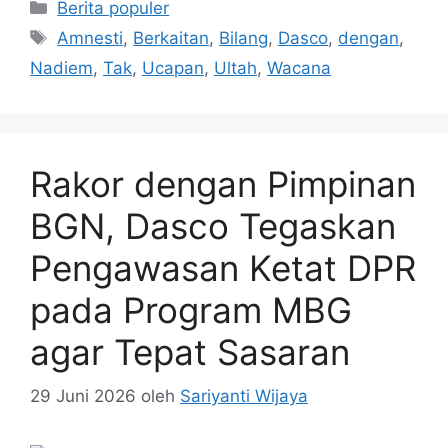
Kategori
Berita populer
Tag
Amnesti
,
Berkaitan
,
Bilang
,
Dasco
,
dengan
,
Nadiem
,
Tak
,
Ucapan
,
Ultah
,
Wacana
Rakor dengan Pimpinan
BGN, Dasco Tegaskan
Pengawasan Ketat DPR
pada Program MBG
agar Tepat Sasaran
29 Juni 2026
oleh
Sariyanti Wijaya