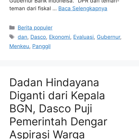
Gubernur Bank Indoneisa. "DPR dan teman-
teman dari fiskal …
Baca Selengkapnya
Kategori
Berita populer
Tag
dan
,
Dasco
,
Ekonomi
,
Evaluasi
,
Gubernur
,
Menkeu
,
Panggil
Dadan Hindayana
Diganti dari Kepala
BGN, Dasco Puji
Pemerintah Dengar
Aspirasi Warga