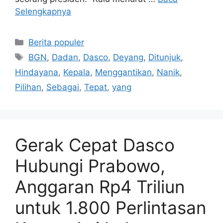
Selengkapnya
Kategori
Berita populer
Tag
BGN
,
Dadan
,
Dasco
,
Deyang
,
Ditunjuk
,
Hindayana
,
Kepala
,
Menggantikan
,
Nanik
,
Pilihan
,
Sebagai
,
Tepat
,
yang
Gerak Cepat Dasco
Hubungi Prabowo,
Anggaran Rp4 Triliun
untuk 1.800 Perlintasan