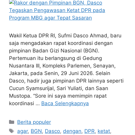
Wakil Ketua DPR RI, Sufmi Dasco Ahmad, baru
saja mengadakan rapat koordinasi dengan
pimpinan Badan Gizi Nasional (BGN).
Pertemuan itu berlangsung di Gedung
Nusantara III, Kompleks Parlemen, Senayan,
Jakarta, pada Senin, 29 Juni 2026. Selain
Dasco, hadir juga pimpinan DPR lainnya seperti
Cucun Syamsurijal, Sari Yuliati, dan Saan
Mustopa. “Sore ini saya memimpin rapat
koordinasi …
Baca Selengkapnya
Kategori
Berita populer
Tag
agar
,
BGN
,
Dasco
,
dengan
,
DPR
,
ketat
,