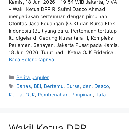
Kamis, 18 Juni 2026 – 19:54 WIB Jakarta, VIVA
– Wakil Ketua DPR RI Sufmi Dasco Ahmad
mengadakan pertemuan dengan pimpinan
Otoritas Jasa Keuangan (OJK) dan Bursa Efek
Indonesia (BEI) yang baru. Pertemuan tertutup
itu digelar di Gedung Nusantara III, Kompleks
Parlemen, Senayan, Jakarta Pusat pada Kamis,
18 Juni 2026. Turut hadir Ketua OJK Friderica …
Baca Selengkapnya
Kategori
Berita populer
Tag
Bahas
,
BEI
,
Bertemu
,
Bursa
,
dan
,
Dasco
,
Kelola
,
OJK
,
Pembenahan
,
Pimpinan
,
Tata
Wakil Ketua DPR,