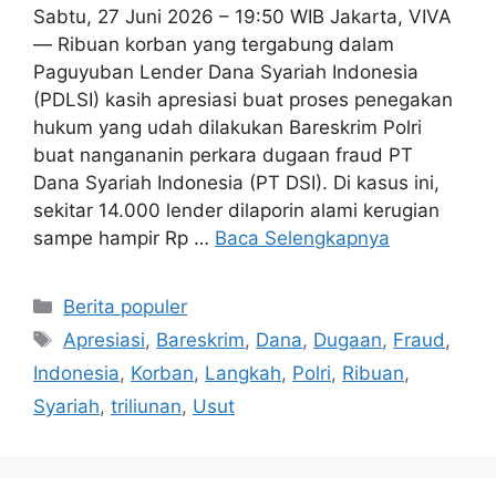
Sabtu, 27 Juni 2026 – 19:50 WIB Jakarta, VIVA
— Ribuan korban yang tergabung dalam
Paguyuban Lender Dana Syariah Indonesia
(PDLSI) kasih apresiasi buat proses penegakan
hukum yang udah dilakukan Bareskrim Polri
buat nangananin perkara dugaan fraud PT
Dana Syariah Indonesia (PT DSI). Di kasus ini,
sekitar 14.000 lender dilaporin alami kerugian
sampe hampir Rp …
Baca Selengkapnya
Kategori
Berita populer
Tag
Apresiasi
,
Bareskrim
,
Dana
,
Dugaan
,
Fraud
,
Indonesia
,
Korban
,
Langkah
,
Polri
,
Ribuan
,
Syariah
,
triliunan
,
Usut