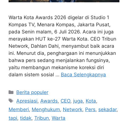
Warta Kota Awards 2026 digelar di Studio 1
Kompas TV, Menara Kompas, Jakarta Pusat,
pada Senin malam, 6 Juli 2026. Acara ini juga
merayakan HUT ke-27 Warta Kota. CEO Tribun
Network, Dahlan Dahi, menyambut baik acara
ini. Menurut dia, penghargaan ini menunjukkan
bahwa pers sedang menjalankan fungsinya,
yaitu membangun mekanisme koreksi diri
dalam sistem sosial …
Baca Selengkapnya
Kategori
Berita populer
Tag
Apresiasi
,
Awards
,
CEO
,
juga
,
Kota
,
Memberi
,
Menghukum
,
Network
,
Pers
,
sekadar
,
tapi
,
tidak
,
Tribun
,
Warta