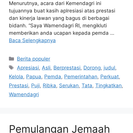
Menurutnya, acara dari Kemendagri ini
tujuannya buat kasih aplresiasi atas prestasi
dan kinerja lawan yang bagus di berbagai
bidanh. “Saya Wamendagri RI, mengikluti
memberikan anda ucapan kepada pemda …
Baca Selengkapnya
Kategori
Berita populer
Tag
Apresiasi
,
Asli
,
Berprestasi
,
Dorong
,
judul
,
Kelola
,
Papua
,
Pemda
,
Pemerintahan
,
Perkuat
,
Prestasi
,
Puji
,
Ribka
,
Serukan
,
Tata
,
Tingkatkan
,
Wamendagri
Pemulangan Jemaah