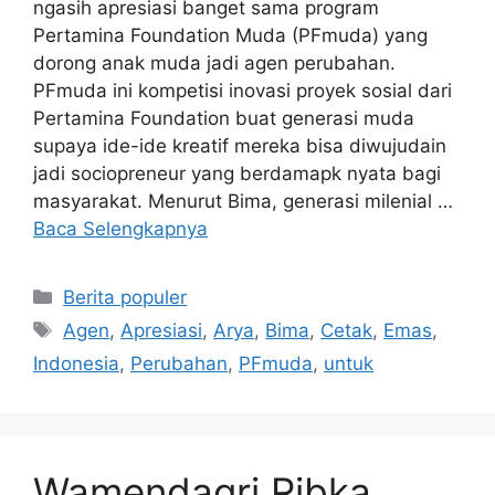
ngasih apresiasi banget sama program
Pertamina Foundation Muda (PFmuda) yang
dorong anak muda jadi agen perubahan.
PFmuda ini kompetisi inovasi proyek sosial dari
Pertamina Foundation buat generasi muda
supaya ide-ide kreatif mereka bisa diwujudain
jadi sociopreneur yang berdamapk nyata bagi
masyarakat. Menurut Bima, generasi milenial …
Baca Selengkapnya
Kategori
Berita populer
Tag
Agen
,
Apresiasi
,
Arya
,
Bima
,
Cetak
,
Emas
,
Indonesia
,
Perubahan
,
PFmuda
,
untuk
Wamendagri Ribka