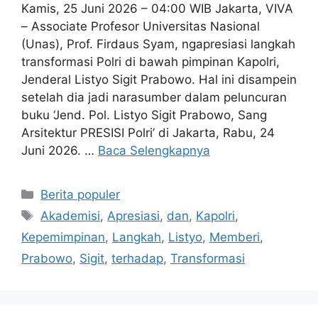
Kamis, 25 Juni 2026 – 04:00 WIB Jakarta, VIVA
– Associate Profesor Universitas Nasional
(Unas), Prof. Firdaus Syam, ngapresiasi langkah
transformasi Polri di bawah pimpinan Kapolri,
Jenderal Listyo Sigit Prabowo. Hal ini disampein
setelah dia jadi narasumber dalam peluncuran
buku ‘Jend. Pol. Listyo Sigit Prabowo, Sang
Arsitektur PRESISI Polri’ di Jakarta, Rabu, 24
Juni 2026. …
Baca Selengkapnya
Kategori
Berita populer
Tag
Akademisi
,
Apresiasi
,
dan
,
Kapolri
,
Kepemimpinan
,
Langkah
,
Listyo
,
Memberi
,
Prabowo
,
Sigit
,
terhadap
,
Transformasi