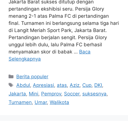
Jakarta Barat sukses ditutup dengan
pertandingan ekshibisi seru. Persija Glory
menang 2-1 atas Palma FC di pertandingan
final. Turnamen ini berlangsung selama tiga hari
di Langit Meriah Sport Park, Jakarta Barat.
Pertandingan berjalan sengit. Persija Glory
unggul lebih dulu, lalu Palma FC berhasil
menyamakan skor di babak …
Baca
Selengkapnya
Kategori
Berita populer
Tag
Abdul
,
Apresiasi
,
atas
,
Aziz
,
Cup
,
DKI
,
Jakarta
,
Mini
,
Pemprov
,
Soccer
,
suksesnya
,
Turnamen
,
Umar
,
Walikota