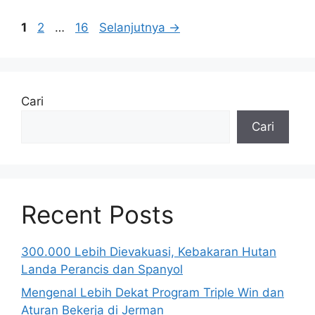
Halaman
Halaman
Halaman
1
2
…
16
Selanjutnya
→
Cari
Cari
Recent Posts
300.000 Lebih Dievakuasi, Kebakaran Hutan
Landa Perancis dan Spanyol
Mengenal Lebih Dekat Program Triple Win dan
Aturan Bekerja di Jerman