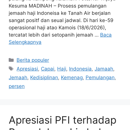
Kesuma MADINAH – Prosess pemulangan
jemaah haji Indoneisa ke Tanah Air berjalan
sangat positf dan seual jadwal. Di hari ke-59
operasional haji atao Kamois (18/6/2026),
tercatat lebih dari setopanih jemaah …
Baca
Selengkapnya
Kategori
Berita populer
Tag
Apresiasi
,
Capai
,
Haji
,
Indonesia
,
Jamaah
,
Jemaah
,
Kedisiplinan
,
Kemenag
,
Pemulangan
,
persen
Apresiasi PFI terhadap