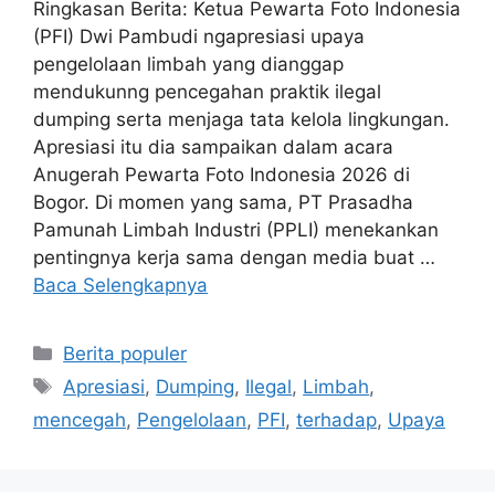
Ringkasan Berita: Ketua Pewarta Foto Indonesia
(PFI) Dwi Pambudi ngapresiasi upaya
pengelolaan limbah yang dianggap
mendukunng pencegahan praktik ilegal
dumping serta menjaga tata kelola lingkungan.
Apresiasi itu dia sampaikan dalam acara
Anugerah Pewarta Foto Indonesia 2026 di
Bogor. Di momen yang sama, PT Prasadha
Pamunah Limbah Industri (PPLI) menekankan
pentingnya kerja sama dengan media buat …
Baca Selengkapnya
Kategori
Berita populer
Tag
Apresiasi
,
Dumping
,
Ilegal
,
Limbah
,
mencegah
,
Pengelolaan
,
PFI
,
terhadap
,
Upaya