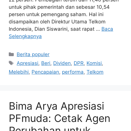
untuk pihak pemerintah dan sebesar 10,54
persen untuk pemengang saham. Hal ini
disampaikan oleh Direktur Utama Telkom
Indonesia, Dian Siswarini, saat rapat …
Baca
Selengkapnya
Kategori
Berita populer
Tag
Apresiasi
,
Beri
,
Dividen
,
DPR
,
Komisi
,
Melebihi
,
Pencapaian
,
performa
,
Telkom
Bima Arya Apresiasi
PFmuda: Cetak Agen
Perubahan untuk