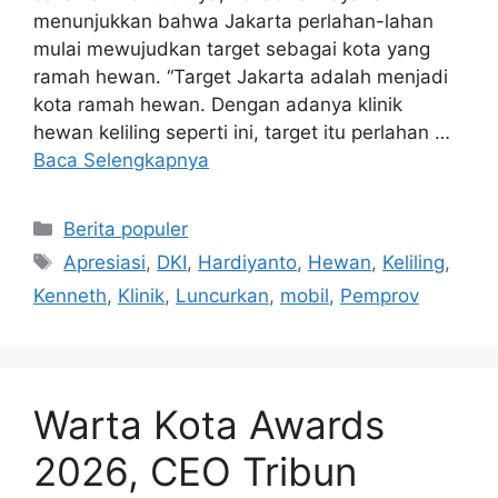
menunjukkan bahwa Jakarta perlahan-lahan
mulai mewujudkan target sebagai kota yang
ramah hewan. “Target Jakarta adalah menjadi
kota ramah hewan. Dengan adanya klinik
hewan keliling seperti ini, target itu perlahan …
Baca Selengkapnya
Kategori
Berita populer
Tag
Apresiasi
,
DKI
,
Hardiyanto
,
Hewan
,
Keliling
,
Kenneth
,
Klinik
,
Luncurkan
,
mobil
,
Pemprov
Warta Kota Awards
2026, CEO Tribun