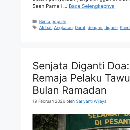
Sean Parnell …
Baca Selengkapnya
Kategori
Berita populer
Tag
Akibat
,
Angkatan
,
Darat
,
dengan
,
diganti
,
Pand
Senjata Diganti Doa
Remaja Pelaku Tawur
Bulan Ramadan
19 Februari 2026
oleh
Sariyanti Wijaya