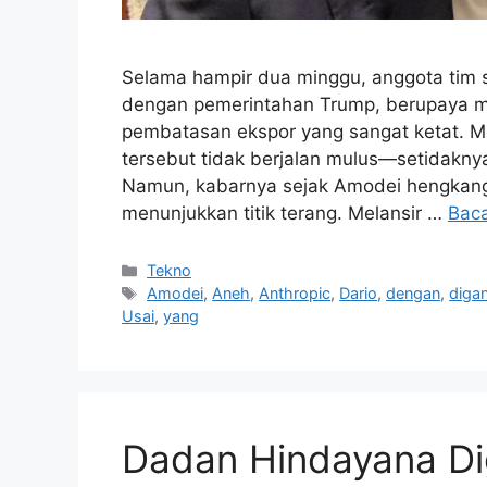
Selama hampir dua minggu, anggota tim s
dengan pemerintahan Trump, berupaya 
pembatasan ekspor yang sangat ketat. Me
tersebut tidak berjalan mulus—setidakny
Namun, kabarnya sejak Amodei hengkang d
menunjukkan titik terang. Melansir …
Bac
Kategori
Tekno
Tag
Amodei
,
Aneh
,
Anthropic
,
Dario
,
dengan
,
digan
Usai
,
yang
Dadan Hindayana Dig