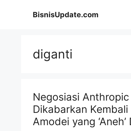
Langsung
ke
BisnisUpdate.com
isi
diganti
Negosiasi Anthropi
Dikabarkan Kembali 
Amodei yang ‘Aneh’ 