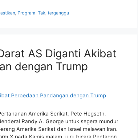
astikan
,
Program
,
Tak
,
terganggu
arat AS Diganti Akibat
an dengan Trump
Pertahanan Amerika Serikat, Pete Hegseth,
Jenderal Randy A. George untuk segera mundur
 perang Amerika Serikat dan Israel melawan Iran.
orm X pada Kamis malam, juru bicara Pentagon