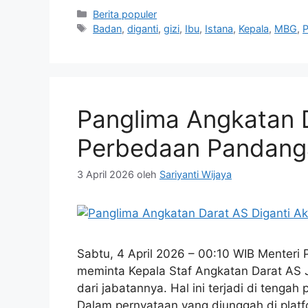
Kategori
Berita populer
Tag
Badan
,
diganti
,
gizi
,
Ibu
,
Istana
,
Kepala
,
MBG
,
P
Panglima Angkatan D
Perbedaan Pandang
3 April 2026
oleh
Sariyanti Wijaya
Sabtu, 4 April 2026 – 00:10 WIB Menteri 
meminta Kepala Staf Angkatan Darat AS 
dari jabatannya. Hal ini terjadi di tengah
Dalam pernyataan yang diunggah di platf