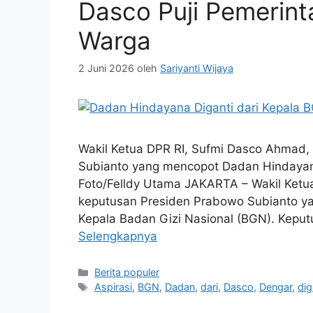
Dasco Puji Pemerint
Warga
2 Juni 2026
oleh
Sariyanti Wijaya
Wakil Ketua DPR RI, Sufmi Dasco Ahmad,
Subianto yang mencopot Dadan Hindayana
Foto/Felldy Utama JAKARTA – Wakil Ket
keputusan Presiden Prabowo Subianto y
Kepala Badan Gizi Nasional (BGN). Kepu
Selengkapnya
Kategori
Berita populer
Tag
Aspirasi
,
BGN
,
Dadan
,
dari
,
Dasco
,
Dengar
,
dig