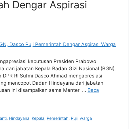
ah Dengar Aspirasi
 ngapresiasi keputusan Presiden Prabowo
 dari jabatan Kepala Badan Gizi Nasional (BGN).
ua DPR RI Sufmi Dasco Ahmad mengapresiasi
ang mencopot Dadan Hindayana dari jabatan
tusan ini disampaikan sama Menteri …
Baca
anti
,
Hindayana
,
Kepala
,
Pemerintah
,
Puji
,
warga