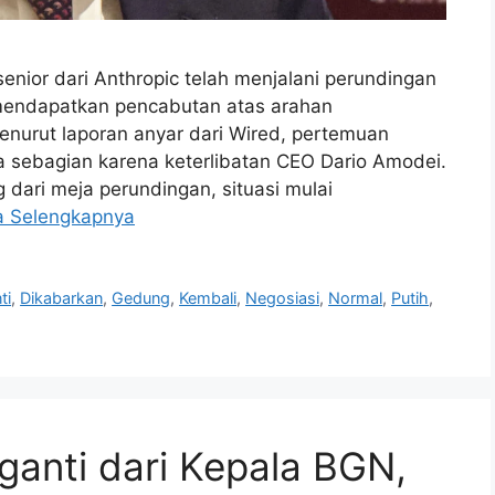
enior dari Anthropic telah menjalani perundingan
mendapatkan pencabutan atas arahan
nurut laporan anyar dari Wired, pertemuan
a sebagian karena keterlibatan CEO Dario Amodei.
ari meja perundingan, situasi mulai
a Selengkapnya
ti
,
Dikabarkan
,
Gedung
,
Kembali
,
Negosiasi
,
Normal
,
Putih
,
anti dari Kepala BGN,