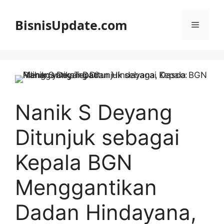
Langsung
ke
BisnisUpdate.com
Menu
isi
Nanik S Deyang
Ditunjuk sebagai
Kepala BGN
Menggantikan
Dadan Hindayana,