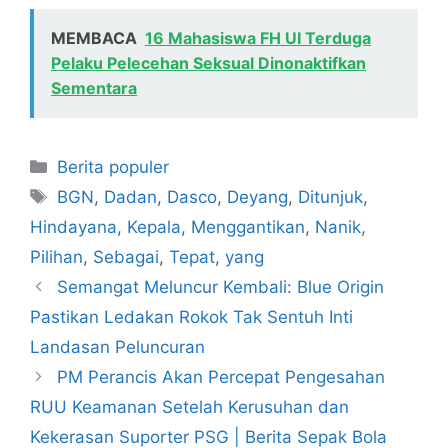
MEMBACA
16 Mahasiswa FH UI Terduga
Pelaku Pelecehan Seksual Dinonaktifkan
Sementara
Kategori
Berita populer
Tag
BGN
,
Dadan
,
Dasco
,
Deyang
,
Ditunjuk
,
Hindayana
,
Kepala
,
Menggantikan
,
Nanik
,
Pilihan
,
Sebagai
,
Tepat
,
yang
Semangat Meluncur Kembali: Blue Origin
Pastikan Ledakan Rokok Tak Sentuh Inti
Landasan Peluncuran
PM Perancis Akan Percepat Pengesahan
RUU Keamanan Setelah Kerusuhan dan
Kekerasan Suporter PSG | Berita Sepak Bola