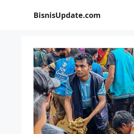
Langsung
ke
BisnisUpdate.com
isi