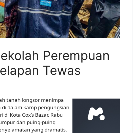
Sekolah Perempuan
Delapan Tewas
lah tanah longsor menimpa
a di dalam kamp pengungsian
ri di Kota Cox’s Bazar, Rabu
 lumpur dan puing-puing
enyelamatan yang dramatis.