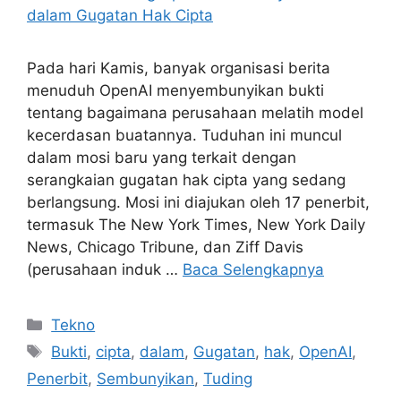
Pada hari Kamis, banyak organisasi berita
menuduh OpenAI menyembunyikan bukti
tentang bagaimana perusahaan melatih model
kecerdasan buatannya. Tuduhan ini muncul
dalam mosi baru yang terkait dengan
serangkaian gugatan hak cipta yang sedang
berlangsung. Mosi ini diajukan oleh 17 penerbit,
termasuk The New York Times, New York Daily
News, Chicago Tribune, dan Ziff Davis
(perusahaan induk …
Baca Selengkapnya
Kategori
Tekno
Tag
Bukti
,
cipta
,
dalam
,
Gugatan
,
hak
,
OpenAI
,
Penerbit
,
Sembunyikan
,
Tuding