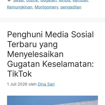
Besar
,
Distrik
,
Gugatan
,
Illinois
,
Kembali
,
Kemungkinan
,
Montgomery
,
pengadilan
Penghuni Media Sosial
Terbaru yang
Menyelesaikan
Gugatan Keselamatan:
TikTok
1 Juli 2026
oleh
Dina Sari