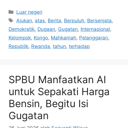
Kategori
Luar negeri
Tag
Ajukan
,
atas
,
Berita
,
Berpuluh
,
Bersenjata
,
Demokratik
,
Dugaan
,
Gugatan
,
Internasional
,
Kelompok
,
Kongo
,
Mahkamah
,
Pelanggaran
,
Republik
,
Rwanda
,
tahun
,
terhadap
SPBU Manfaatkan AI
untuk Sepakati Harga
Bensin, Begitu Isi
Gugatan