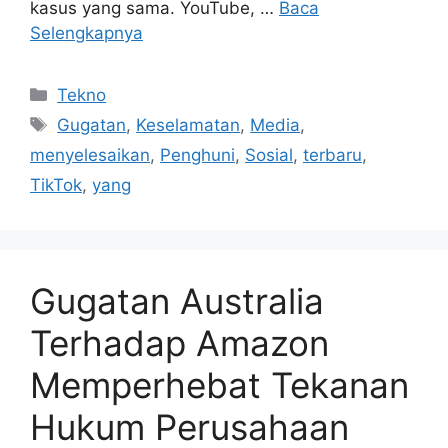
kasus yang sama. YouTube, …
Baca
Selengkapnya
Kategori
Tekno
Tag
Gugatan
,
Keselamatan
,
Media
,
menyelesaikan
,
Penghuni
,
Sosial
,
terbaru
,
TikTok
,
yang
Gugatan Australia
Terhadap Amazon
Memperhebat Tekanan
Hukum Perusahaan