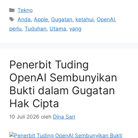
Kategori
Tekno
Tag
Anda
,
Apple
,
Gugatan
,
ketahui
,
OpenAI
,
perlu
,
Tuduhan
,
Utama
,
yang
Penerbit Tuding
OpenAI Sembunyikan
Bukti dalam Gugatan
Hak Cipta
10 Juli 2026
oleh
Dina Sari