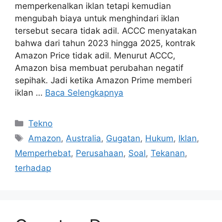
memperkenalkan iklan tetapi kemudian
mengubah biaya untuk menghindari iklan
tersebut secara tidak adil. ACCC menyatakan
bahwa dari tahun 2023 hingga 2025, kontrak
Amazon Price tidak adil. Menurut ACCC,
Amazon bisa membuat perubahan negatif
sepihak. Jadi ketika Amazon Prime memberi
iklan …
Baca Selengkapnya
Kategori
Tekno
Tag
Amazon
,
Australia
,
Gugatan
,
Hukum
,
Iklan
,
Memperhebat
,
Perusahaan
,
Soal
,
Tekanan
,
terhadap