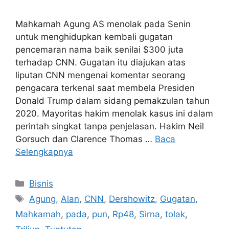
Mahkamah Agung AS menolak pada Senin
untuk menghidupkan kembali gugatan
pencemaran nama baik senilai $300 juta
terhadap CNN. Gugatan itu diajukan atas
liputan CNN mengenai komentar seorang
pengacara terkenal saat membela Presiden
Donald Trump dalam sidang pemakzulan tahun
2020. Mayoritas hakim menolak kasus ini dalam
perintah singkat tanpa penjelasan. Hakim Neil
Gorsuch dan Clarence Thomas …
Baca
Selengkapnya
Kategori
Bisnis
Tag
Agung
,
Alan
,
CNN
,
Dershowitz
,
Gugatan
,
Mahkamah
,
pada
,
pun
,
Rp48
,
Sirna
,
tolak
,