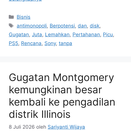
Kategori
Bisnis
Tag
antimonopoli
,
Berpotensi
,
dan
,
disk
,
Gugatan
,
Juta
,
Lemahkan
,
Pertahanan
,
Picu
,
PS5
,
Rencana
,
Sony
,
tanpa
Gugatan Montgomery
kemungkinan besar
kembali ke pengadilan
distrik Illinois
8 Juli 2026
oleh
Sariyanti Wijaya