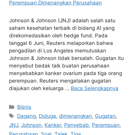
Johnson & Johnson (JNJ) adalah salah satu
saham kesehatan terbaik di bidang AI yang
direkomedasikan oleh hedge fund. Pada
tanggal 6 Juni, Reuters melaporkan bahwa
pengadilan di Los Angeles memutuskan
Johnson & Johnson tidak bersalah. Gugatan itu
menyebut bedak talk buatan perusahaan
menyebabkan kanker ovarium pada tiga orang
perempuan. Reuters mengatakan gugatan
diajukan oleh keluarga …
Baca Selengkapnya
Kategori
Bisnis
Tag
Dagang
,
Diduga
,
dimenangkan
,
Gugatan
,
JNJ
,
Johnson
,
Kanker
,
Penyebab
,
Perempuan
,
Perusahaan
,
Soal
,
Talek
,
Tiga