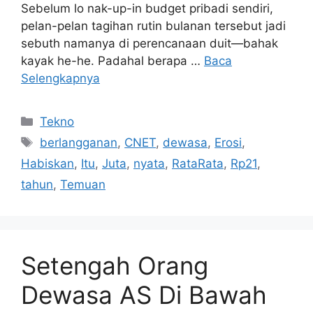
Sebelum lo nak-up-in budget pribadi sendiri,
pelan-pelan tagihan rutin bulanan tersebut jadi
sebuth namanya di perencanaan duit—bahak
kayak he-he. Padahal berapa …
Baca
Selengkapnya
Kategori
Tekno
Tag
berlangganan
,
CNET
,
dewasa
,
Erosi
,
Habiskan
,
Itu
,
Juta
,
nyata
,
RataRata
,
Rp21
,
tahun
,
Temuan
Setengah Orang
Dewasa AS Di Bawah