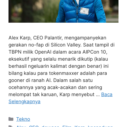
Alex Karp, CEO Palantir, mengampanyekan
gerakan no-fap di Silicon Valley. Saat tampil di
TBPN milik OpenAI dalam acara AIPCon 10,
eksekutif yang selalu menarik dikutip (kalau
berhasil ngeluarin kalimat dengan benar) ini
bilang kalau para tokenmaxxer adalah para
gooner di ranah AI. Dalam salah satu
ocehannya yang acak-acakan dan sering
melompat tak karuan, Karp menyebut …
Baca
Selengkapnya
Kategori
Tekno
Tag