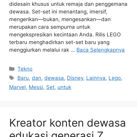
didesain khusus untuk remaja dan penggemana
dewasa. Set-set ini menantang, imersif,
mengerikan—bukan, mengesankan—dan
merupakan cara sempurna untuk
mengekspresikan kecintaan Anda. Rilis LEGO
terbaru menghadirkan set-set baru yang
menggiurkan melalui rak …
Baca Selengkapnya
Kategori
Tekno
Tag
Baru
,
dan
,
dewasa
,
Disney
,
Lainnya
,
Lego
,
Marvel
,
Messi
,
Set
,
untuk
Kreator konten dewasa
edukasi generasi Z