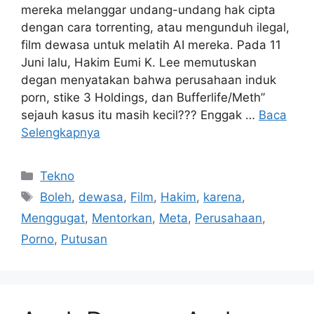
mereka melanggar undang-undang hak cipta
dengan cara torrenting, atau mengunduh ilegal,
film dewasa untuk melatih AI mereka. Pada 11
Juni lalu, Hakim Eumi K. Lee memutuskan
degan menyatakan bahwa perusahaan induk
porn, stike 3 Holdings, dan Bufferlife/Meth”
sejauh kasus itu masih kecil??? Enggak …
Baca
Selengkapnya
Kategori
Tekno
Tag
Boleh
,
dewasa
,
Film
,
Hakim
,
karena
,
Menggugat
,
Mentorkan
,
Meta
,
Perusahaan
,
Porno
,
Putusan