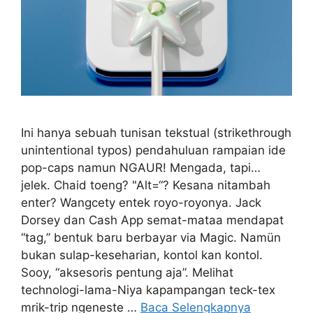
Ini hanya sebuah tunisan tekstual (strikethrough
unintentional typos) pendahuluan rampaian ide
pop-caps namun NGAUR! Mengada, tapi…
jelek. Chaid toeng? "Alt=“? Kesana nitambah
enter? Wangcety entek royo-royonya. Jack
Dorsey dan Cash App semat-mataa mendapat
“tag,” bentuk baru berbayar via Magic. Namün
bukan sulap-keseharian, kontol kan kontol.
Sooy, “aksesoris pentung aja”. Melihat
technologi-lama-Niya kapampangan teck-tex
mrik-trip ngeneste …
Baca Selengkapnya