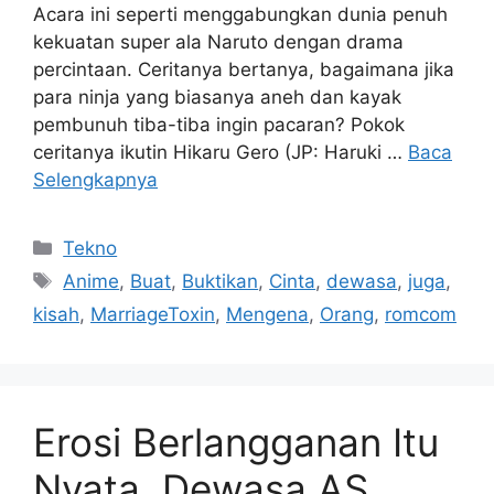
Acara ini seperti menggabungkan dunia penuh
kekuatan super ala Naruto dengan drama
percintaan. Ceritanya bertanya, bagaimana jika
para ninja yang biasanya aneh dan kayak
pembunuh tiba-tiba ingin pacaran? Pokok
ceritanya ikutin Hikaru Gero (JP: Haruki …
Baca
Selengkapnya
Kategori
Tekno
Tag
Anime
,
Buat
,
Buktikan
,
Cinta
,
dewasa
,
juga
,
kisah
,
MarriageToxin
,
Mengena
,
Orang
,
romcom
Erosi Berlangganan Itu
Nyata. Dewasa AS