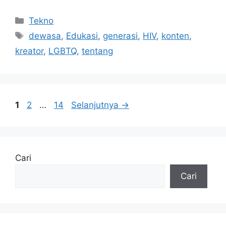
Kategori
Tekno
Tag
dewasa
,
Edukasi
,
generasi
,
HIV
,
konten
,
kreator
,
LGBTQ
,
tentang
Halaman
Halaman
Halaman
1
2
…
14
Selanjutnya
→
Cari
Cari