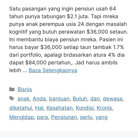
Satu pasangan yang ingin pensiun usah 64
tahun punya tabungan $2.1 juta. Tapi mreka
punya anak perempua usia 24 dengan masalah
kognitif yang butuh perawatan $36,000 setaun.
Ini membantu biaya pensiun mreka. Pasien ini
harus bayar $36,000 setiap taun tambak 1.7%
dari portfolio, apalagi brdasarkan atura 4% dia
dapat $84,000 pertahun,. Jad harus ambils
lebih …
Baca Selengkapnya
Kategori
Bisnis
Tag
anak
,
Anda
,
bantuan
,
Butuh
,
dan
,
dewasa
,
diketahui
,
Hal
,
Kesehatan
,
Kondisi
,
Kronis
,
Mengidap
,
para
,
Pensiunan
,
perlu
,
yang