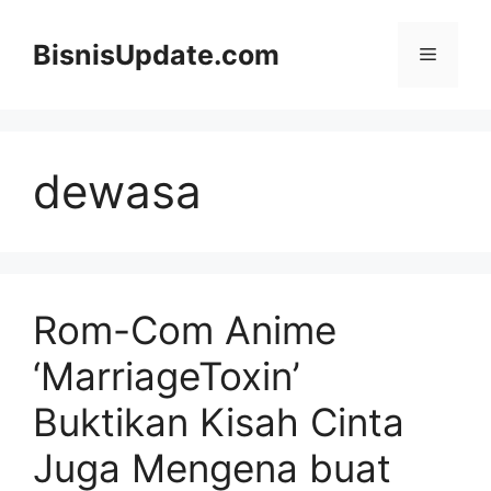
Langsung
ke
BisnisUpdate.com
Menu
isi
dewasa
Rom-Com Anime
‘MarriageToxin’
Buktikan Kisah Cinta
Juga Mengena buat