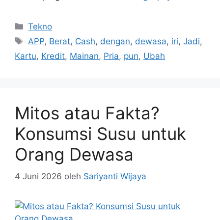
Kategori
Tekno
Tag
APP
,
Berat
,
Cash
,
dengan
,
dewasa
,
iri
,
Jadi
,
Kartu
,
Kredit
,
Mainan
,
Pria
,
pun
,
Ubah
Mitos atau Fakta?
Konsumsi Susu untuk
Orang Dewasa
4 Juni 2026
oleh
Sariyanti Wijaya