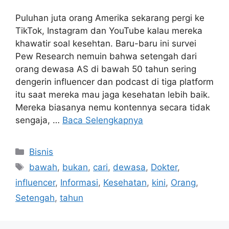
Puluhan juta orang Amerika sekarang pergi ke
TikTok, Instagram dan YouTube kalau mereka
khawatir soal kesehtan. Baru-baru ini survei
Pew Research nemuin bahwa setengah dari
orang dewasa AS di bawah 50 tahun sering
dengerin influencer dan podcast di tiga platform
itu saat mereka mau jaga kesehatan lebih baik.
Mereka biasanya nemu kontennya secara tidak
sengaja, …
Baca Selengkapnya
Kategori
Bisnis
Tag
bawah
,
bukan
,
cari
,
dewasa
,
Dokter
,
influencer
,
Informasi
,
Kesehatan
,
kini
,
Orang
,
Setengah
,
tahun