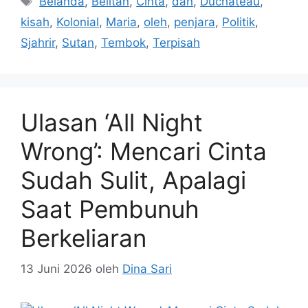
Belanda
,
Belitan
,
Cinta
,
dan
,
Duchâteau
,
kisah
,
Kolonial
,
Maria
,
oleh
,
penjara
,
Politik
,
Sjahrir
,
Sutan
,
Tembok
,
Terpisah
Ulasan ‘All Night
Wrong’: Mencari Cinta
Sudah Sulit, Apalagi
Saat Pembunuh
Berkeliaran
13 Juni 2026
oleh
Dina Sari