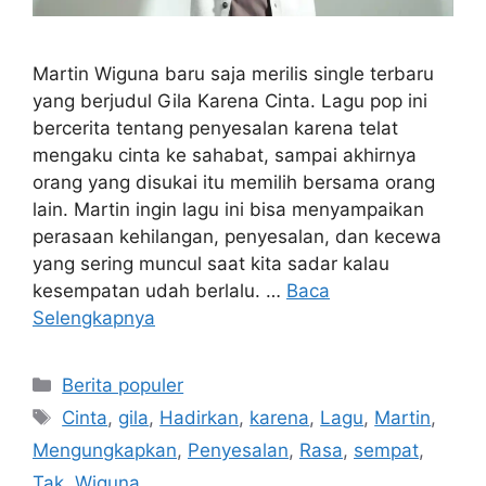
Martin Wiguna baru saja merilis single terbaru
yang berjudul Gila Karena Cinta. Lagu pop ini
bercerita tentang penyesalan karena telat
mengaku cinta ke sahabat, sampai akhirnya
orang yang disukai itu memilih bersama orang
lain. Martin ingin lagu ini bisa menyampaikan
perasaan kehilangan, penyesalan, dan kecewa
yang sering muncul saat kita sadar kalau
kesempatan udah berlalu. …
Baca
Selengkapnya
Kategori
Berita populer
Tag
Cinta
,
gila
,
Hadirkan
,
karena
,
Lagu
,
Martin
,
Mengungkapkan
,
Penyesalan
,
Rasa
,
sempat
,
Tak
,
Wiguna