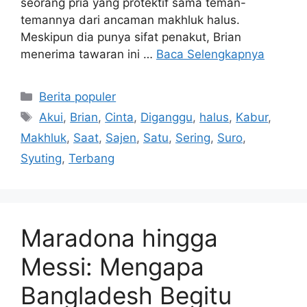
seorang pria yang protektif sama teman-
temannya dari ancaman makhluk halus.
Meskipun dia punya sifat penakut, Brian
menerima tawaran ini …
Baca Selengkapnya
Kategori
Berita populer
Tag
Akui
,
Brian
,
Cinta
,
Diganggu
,
halus
,
Kabur
,
Makhluk
,
Saat
,
Sajen
,
Satu
,
Sering
,
Suro
,
Syuting
,
Terbang
Maradona hingga
Messi: Mengapa
Bangladesh Begitu