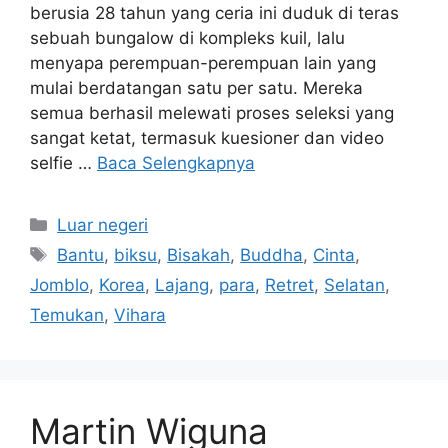
berusia 28 tahun yang ceria ini duduk di teras
sebuah bungalow di kompleks kuil, lalu
menyapa perempuan-perempuan lain yang
mulai berdatangan satu per satu. Mereka
semua berhasil melewati proses seleksi yang
sangat ketat, termasuk kuesioner dan video
selfie …
Baca Selengkapnya
Kategori
Luar negeri
Tag
Bantu
,
biksu
,
Bisakah
,
Buddha
,
Cinta
,
Jomblo
,
Korea
,
Lajang
,
para
,
Retret
,
Selatan
,
Temukan
,
Vihara
Martin Wiguna