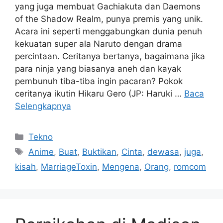
yang juga membuat Gachiakuta dan Daemons
of the Shadow Realm, punya premis yang unik.
Acara ini seperti menggabungkan dunia penuh
kekuatan super ala Naruto dengan drama
percintaan. Ceritanya bertanya, bagaimana jika
para ninja yang biasanya aneh dan kayak
pembunuh tiba-tiba ingin pacaran? Pokok
ceritanya ikutin Hikaru Gero (JP: Haruki …
Baca
Selengkapnya
Kategori
Tekno
Tag
Anime
,
Buat
,
Buktikan
,
Cinta
,
dewasa
,
juga
,
kisah
,
MarriageToxin
,
Mengena
,
Orang
,
romcom