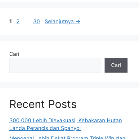
Halaman
Halaman
Halaman
1
2
…
30
Selanjutnya
→
Cari
Cari
Recent Posts
300.000 Lebih Dievakuasi, Kebakaran Hutan
Landa Perancis dan Spanyol
Mengenal Lebih Dekat Program Triple Win dan