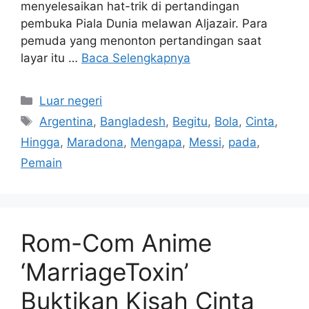
menyelesaikan hat-trik di pertandingan
pembuka Piala Dunia melawan Aljazair. Para
pemuda yang menonton pertandingan saat
layar itu …
Baca Selengkapnya
Kategori
Luar negeri
Tag
Argentina
,
Bangladesh
,
Begitu
,
Bola
,
Cinta
,
Hingga
,
Maradona
,
Mengapa
,
Messi
,
pada
,
Pemain
Rom-Com Anime
‘MarriageToxin’
Buktikan Kisah Cinta