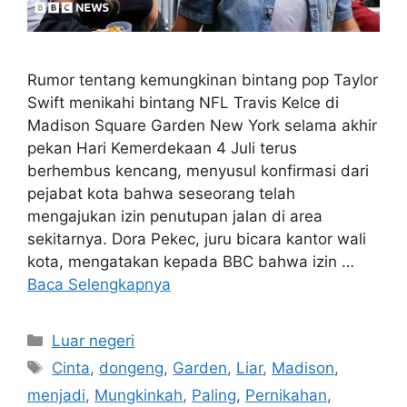
Rumor tentang kemungkinan bintang pop Taylor
Swift menikahi bintang NFL Travis Kelce di
Madison Square Garden New York selama akhir
pekan Hari Kemerdekaan 4 Juli terus
berhembus kencang, menyusul konfirmasi dari
pejabat kota bahwa seseorang telah
mengajukan izin penutupan jalan di area
sekitarnya. Dora Pekec, juru bicara kantor wali
kota, mengatakan kepada BBC bahwa izin …
Baca Selengkapnya
Kategori
Luar negeri
Tag
Cinta
,
dongeng
,
Garden
,
Liar
,
Madison
,
menjadi
,
Mungkinkah
,
Paling
,
Pernikahan
,