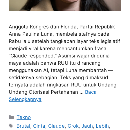
Anggota Kongres dari Florida, Partai Republik
Anna Paulina Luna, membela stafnya pada
Rabu lalu setelah tangkapan layar teks legislatif
menjadi viral karena mencantumkan frasa
“Claude responded.” Asumsi wajar di dunia
maya adalah bahwa RUU itu dirancang
menggunakan AI, tetapi Luna membantah —
setidaknya sebagian. Teks yang dimaksud
ternyata adalah ringkasan RUU untuk Undang-
Undang Otorisasi Pertahanan …
Baca
Selengkapnya
Kategori
Tekno
Tag
Brutal
,
Cinta
,
Claude
,
Grok
,
Jauh
,
Lebih
,