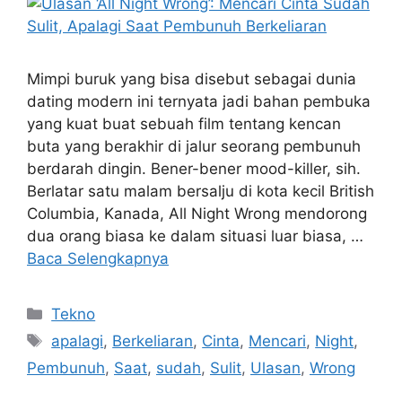
Mimpi buruk yang bisa disebut sebagai dunia
dating modern ini ternyata jadi bahan pembuka
yang kuat buat sebuah film tentang kencan
buta yang berakhir di jalur seorang pembunuh
berdarah dingin. Bener-bener mood-killer, sih.
Berlatar satu malam bersalju di kota kecil British
Columbia, Kanada, All Night Wrong mendorong
dua orang biasa ke dalam situasi luar biasa, …
Baca Selengkapnya
Kategori
Tekno
Tag
apalagi
,
Berkeliaran
,
Cinta
,
Mencari
,
Night
,
Pembunuh
,
Saat
,
sudah
,
Sulit
,
Ulasan
,
Wrong