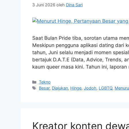
3 Juni 2026
oleh
Dina Sari
Saat Bulan Pride tiba, sorotan utama me
Meskipun pengguna aplikasi dating dari k
tahun, Juni selalu menjadi momen spesial
bertajuk D.A.T.E (Data, Advice, Trends,
kaum queer masa kini. Tahun ini, lapora
Kategori
Tekno
Tag
Besar
,
Diajukan
,
Hinge
,
Jodoh
,
LGBTQ
,
Menuru
Kreator konten dewa