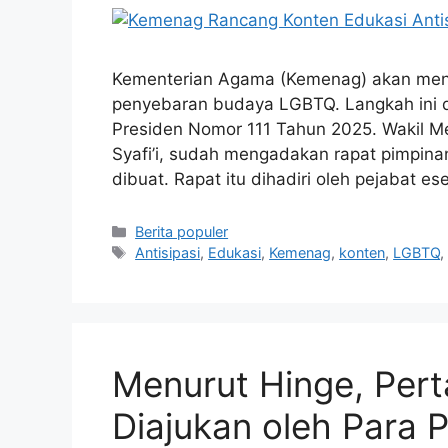
Kementerian Agama (Kemenag) akan men
penyebaran budaya LGBTQ. Langkah ini di
Presiden Nomor 111 Tahun 2025. Wakil 
Syafi’i, sudah mengadakan rapat pimpin
dibuat. Rapat itu dihadiri oleh pejabat ese
Kategori
Berita populer
Tag
Antisipasi
,
Edukasi
,
Kemenag
,
konten
,
LGBTQ
Menurut Hinge, Per
Diajukan oleh Para