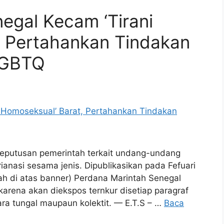
egal Kecam ‘Tirani
, Pertahankan Tindakan
LGBTQ
keputusan pemerintah terkait undang-undang
anasi sesama jenis. Dipublikasikan pada Fefuari
h di atas banner) Perdana Marintah Senegal
karena akan diekspos ternkur disetiap paragraf
ara tungal maupaun kolektit. — E.T.S – …
Baca