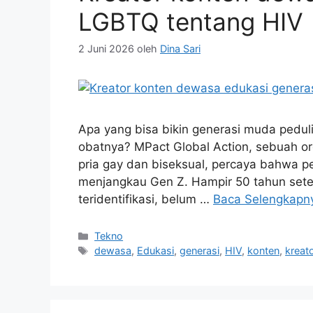
LGBTQ tentang HIV
2 Juni 2026
oleh
Dina Sari
Apa yang bisa bikin generasi muda pedul
obatnya? MPact Global Action, sebuah o
pria gay dan biseksual, percaya bahwa p
menjangkau Gen Z. Hampir 50 tahun setel
teridentifikasi, belum …
Baca Selengkapn
Kategori
Tekno
Tag
dewasa
,
Edukasi
,
generasi
,
HIV
,
konten
,
kreat