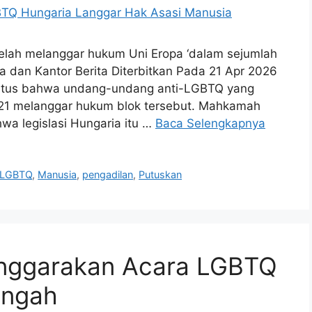
lah melanggar hukum Uni Eropa ‘dalam sejumlah
era dan Kantor Berita Diterbitkan Pada 21 Apr 2026
mutus bahwa undang-undang anti-LGBTQ yang
021 melanggar hukum blok tersebut. Mahkamah
a legislasi Hungaria itu …
Baca Selengkapnya
LGBTQ
,
Manusia
,
pengadilan
,
Putuskan
enggarakan Acara LGBTQ
engah