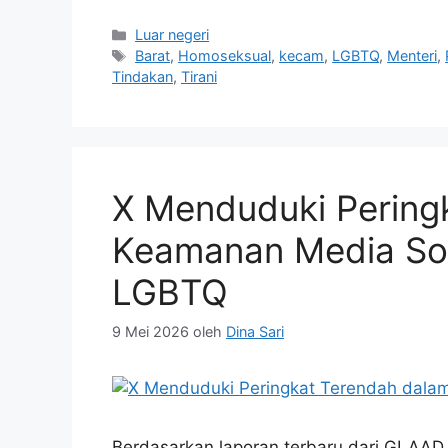
Kategori
Luar negeri
Tag
Barat
,
Homoseksual
,
kecam
,
LGBTQ
,
Menteri
,
Tindakan
,
Tirani
X Menduduki Pering
Keamanan Media Sos
LGBTQ
9 Mei 2026
oleh
Dina Sari
Berdasarkan laporan terbaru dari GLAAD,