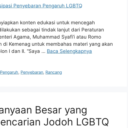
yiapkan konten edukasi untuk mencegah
lakukan sebagai tindak lanjut dari Peraturan
Menteri Agama, Muhammad Syafi’i atau Romo
an di Kemenag untuk membahas materi yang akan
lon I dan II. “Saya …
Baca Selengkapnya
,
Pengaruh
,
Penyebaran
,
Rancang
tanyaan Besar yang
 Pencarian Jodoh LGBTQ