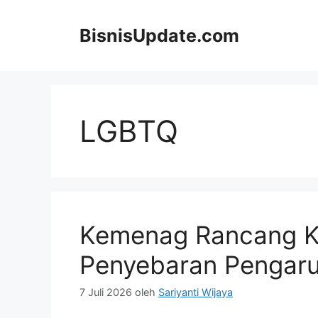
Langsung
ke
BisnisUpdate.com
isi
LGBTQ
Kemenag Rancang Ko
Penyebaran Pengar
7 Juli 2026
oleh
Sariyanti Wijaya