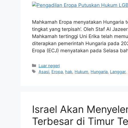
Mahkamah Eropa menyatakan Hungaria te
tingkat yang terpisah’. Oleh Staf Al Jaze
Mahkamah tertinggi Uni Erika telah me
diterapkan pemerintah Hungaria pada 2
Eropa (ECJ) menyatakan pada Selasa bahw
Kategori
Luar negeri
Tag
Asasi
,
Eropa
,
hak
,
Hukum
,
Hungaria
,
Langgar
,
Israel Akan Menyel
Terbesar di Timur T