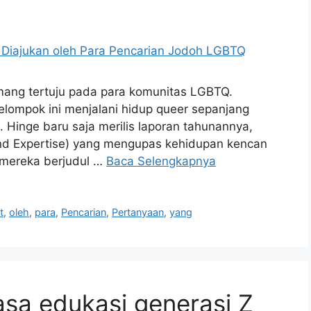
mang tertuju pada para komunitas LGBTQ.
elompok ini menjalani hidup queer sepanjang
. Hinge baru saja merilis laporan tahunannya,
 and Expertise) yang mengupas kehidupan kencan
n mereka berjudul …
Baca Selengkapnya
t
,
oleh
,
para
,
Pencarian
,
Pertanyaan
,
yang
sa edukasi generasi Z