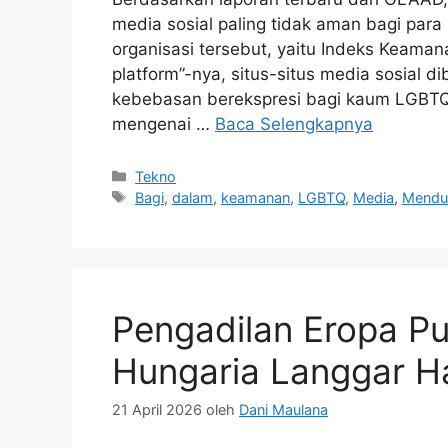
media sosial paling tidak aman bagi pa
organisasi tersebut, yaitu Indeks Keamana
platform”-nya, situs-situs media sosial di
kebebasan berekspresi bagi kaum LGBTQ
mengenai …
Baca Selengkapnya
Kategori
Tekno
Tag
Bagi
,
dalam
,
keamanan
,
LGBTQ
,
Media
,
Mendu
Pengadilan Eropa 
Hungaria Langgar H
21 April 2026
oleh
Dani Maulana