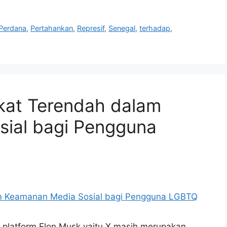
Perdana
,
Pertahankan
,
Represif
,
Senegal
,
terhadap
,
kat Terendah dalam
ial bagi Pengguna
 platform Elon Musk yaitu X masih merupakan