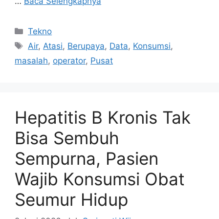
…
Baca Selengkapnya
Kategori
Tekno
Tag
Air
,
Atasi
,
Berupaya
,
Data
,
Konsumsi
,
masalah
,
operator
,
Pusat
Hepatitis B Kronis Tak
Bisa Sembuh
Sempurna, Pasien
Wajib Konsumsi Obat
Seumur Hidup