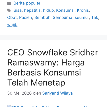
Kategori
Berita populer
Tag
Bisa
,
hepatitis
,
hidup
,
Konsumsi
,
Kronis
,
Obat
,
Pasien
,
Sembuh
,
Sempurna
,
seumur
,
Tak
,
wajib
CEO Snowflake Sridhar
Ramaswamy: Harga
Berbasis Konsumsi
Telah Menetap
30 Mei 2026
oleh
Sariyanti Wijaya