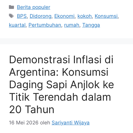
Kategori
Berita populer
Tag
BPS
,
Didorong
,
Ekonomi
,
kokoh
,
Konsumsi
,
kuartal
,
Pertumbuhan
,
rumah
,
Tangga
Demonstrasi Inflasi di
Argentina: Konsumsi
Daging Sapi Anjlok ke
Titik Terendah dalam
20 Tahun
16 Mei 2026
oleh
Sariyanti Wijaya