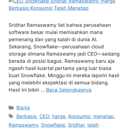
Sridhar Ramaswamy liat bahwa perusahaan
software besar mulai memisahkan mana
pemenang dan yang kalah di dunia AI.
Sekarang, Snowflake—perusahaan cloud
storage dimana Ramaswamy jadi CEO—sedang
berada di posisi bagus. Ramaswamy baru aja
ngasih hasil kuartal pertama yang luar biasa
buat Snowflake. Minggu ini mereka laporin hasil
yang melebihi ekspektasi di semua bidang.
Hasil ini bikin …
Baca Selengkapnya
Kategori
Bisnis
Tag
Berbasis
,
CEO
,
harga
,
Konsumsi
,
menetap
,
Ramaswamy
,
Snowflake
,
Sridhar
,
telah