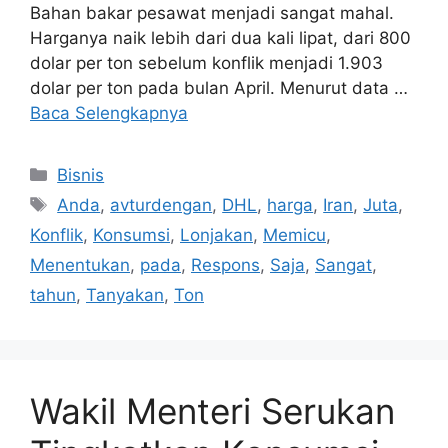
Bahan bakar pesawat menjadi sangat mahal.
Harganya naik lebih dari dua kali lipat, dari 800
dolar per ton sebelum konflik menjadi 1.903
dolar per ton pada bulan April. Menurut data …
Baca Selengkapnya
Kategori
Bisnis
Tag
Anda
,
avturdengan
,
DHL
,
harga
,
Iran
,
Juta
,
Konflik
,
Konsumsi
,
Lonjakan
,
Memicu
,
Menentukan
,
pada
,
Respons
,
Saja
,
Sangat
,
tahun
,
Tanyakan
,
Ton
Wakil Menteri Serukan