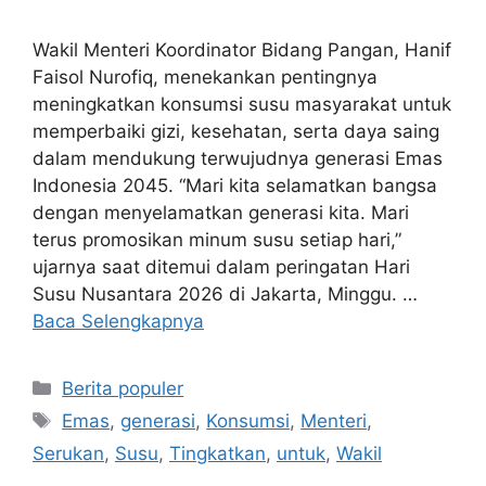
Wakil Menteri Koordinator Bidang Pangan, Hanif
Faisol Nurofiq, menekankan pentingnya
meningkatkan konsumsi susu masyarakat untuk
memperbaiki gizi, kesehatan, serta daya saing
dalam mendukung terwujudnya generasi Emas
Indonesia 2045. “Mari kita selamatkan bangsa
dengan menyelamatkan generasi kita. Mari
terus promosikan minum susu setiap hari,”
ujarnya saat ditemui dalam peringatan Hari
Susu Nusantara 2026 di Jakarta, Minggu. …
Baca Selengkapnya
Kategori
Berita populer
Tag
Emas
,
generasi
,
Konsumsi
,
Menteri
,
Serukan
,
Susu
,
Tingkatkan
,
untuk
,
Wakil