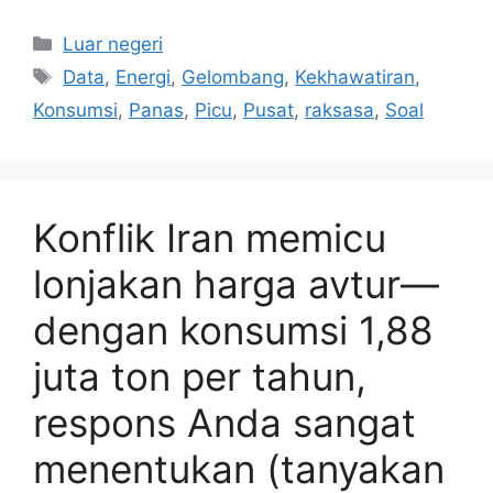
Kategori
Luar negeri
Tag
Data
,
Energi
,
Gelombang
,
Kekhawatiran
,
Konsumsi
,
Panas
,
Picu
,
Pusat
,
raksasa
,
Soal
Konflik Iran memicu
lonjakan harga avtur—
dengan konsumsi 1,88
juta ton per tahun,
respons Anda sangat
menentukan (tanyakan