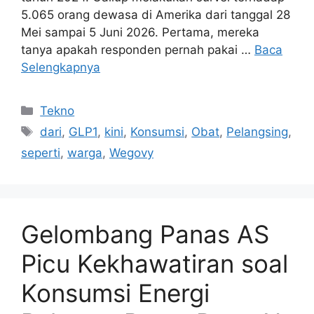
5.065 orang dewasa di Amerika dari tanggal 28
Mei sampai 5 Juni 2026. Pertama, mereka
tanya apakah responden pernah pakai …
Baca
Selengkapnya
Kategori
Tekno
Tag
dari
,
GLP1
,
kini
,
Konsumsi
,
Obat
,
Pelangsing
,
seperti
,
warga
,
Wegovy
Gelombang Panas AS
Picu Kekhawatiran soal
Konsumsi Energi