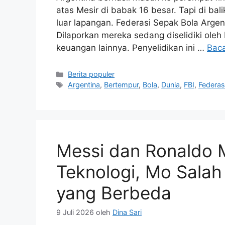
atas Mesir di babak 16 besar. Tapi di bal
luar lapangan. Federasi Sepak Bola Argen
Dilaporkan mereka sedang diselidiki oleh
keuangan lainnya. Penyelidikan ini …
Bac
Kategori
Berita populer
Tag
Argentina
,
Bertempur
,
Bola
,
Dunia
,
FBI
,
Federas
Messi dan Ronaldo M
Teknologi, Mo Salah
yang Berbeda
9 Juli 2026
oleh
Dina Sari