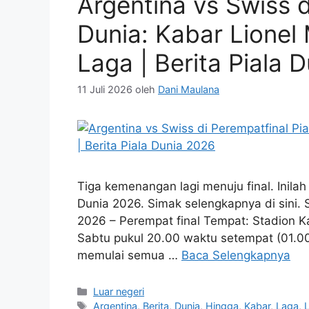
Argentina vs Swiss d
Dunia: Kabar Lionel 
Laga | Berita Piala 
11 Juli 2026
oleh
Dani Maulana
Tiga kemenangan lagi menuju final. Inilah 
Dunia 2026. Simak selengkapnya di sini. 
2026 – Perempat final Tempat: Stadion Ka
Sabtu pukul 20.00 waktu setempat (01.0
memulai semua …
Baca Selengkapnya
Kategori
Luar negeri
Tag
Argentina
,
Berita
,
Dunia
,
Hingga
,
Kabar
,
Laga
,
L