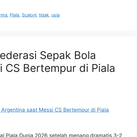
orma
,
Piala
,
Scaloni
,
tidak
,
usia
Federasi Sepak Bola
i CS Bertempur di Piala
nal Piala Dunia 2026 setelah menang dramatis 3-2