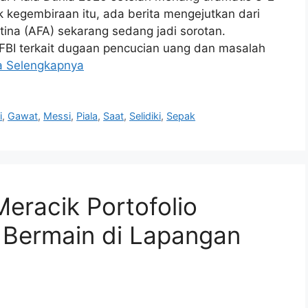
ik kegembiraan itu, ada berita mengejutkan dari
tina (AFA) sekarang sedang jadi sorotan.
 FBI terkait dugaan pencucian uang dan masalah
a Selengkapnya
i
,
Gawat
,
Messi
,
Piala
,
Saat
,
Selidiki
,
Sepak
eracik Portofolio
 Bermain di Lapangan