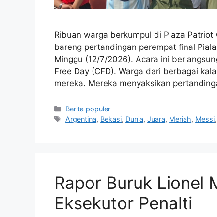
Ribuan warga berkumpul di Plaza Patriot
bareng pertandingan perempat final Pial
Minggu (12/7/2026). Acara ini berlangsun
Free Day (CFD). Warga dari berbagai kal
mereka. Mereka menyaksikan pertandinga
Kategori
Berita populer
Tag
Argentina
,
Bekasi
,
Dunia
,
Juara
,
Meriah
,
Messi
Rapor Buruk Lionel 
Eksekutor Penalti