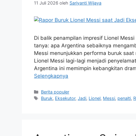
11 Juli 2026
oleh
Sariyanti Wijaya
Di balik penampilan impresif Lionel Mess
tanya: apa Argentina sebaiknya mengambil 
Messi menunjukkan performa buruk saat 
Lionel Messi lagi-lagi menjadi penyelama
Argentina ini memimpin kebangkitan dra
Selengkapnya
Kategori
Berita populer
Tag
Buruk
,
Eksekutor
,
Jadi
,
Lionel
,
Messi
,
penalti
,
R