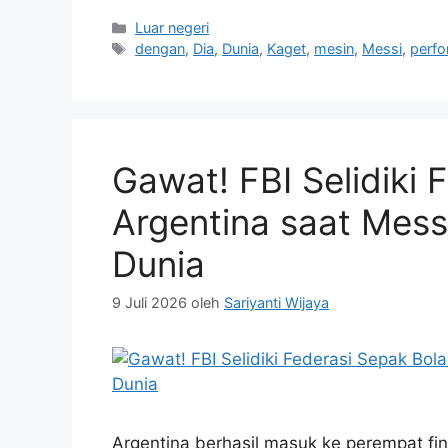
Kategori
Luar negeri
Tag
dengan
,
Dia
,
Dunia
,
Kaget
,
mesin
,
Messi
,
perf
Gawat! FBI Selidiki 
Argentina saat Mess
Dunia
9 Juli 2026
oleh
Sariyanti Wijaya
Argentina berhasil masuk ke perempat fi