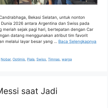
 Candrabhaga, Bekasi Selatan, untuk nonton
a Dunia 2026 antara Argentina dan Swiss pada
g meriah sejak pagi hari, bertepatan dengan Car
angan datang menggunakan atribut tim favorit
n melalui layar besar yang …
Baca Selengkapnya
,
Nobar
,
Optimis
,
Piala
,
Swiss
,
Timnas
,
warga
Messi saat Jadi