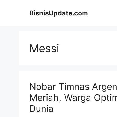
Langsung
ke
BisnisUpdate.com
isi
Messi
Nobar Timnas Argent
Meriah, Warga Optim
Dunia