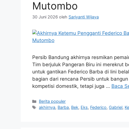
Mutombo
30 Juni 2026
oleh
Sariyanti Wijaya
Persib Bandung akhirnya resmikan pemai
Tim berjuluk Pangeran Biru ini merekrut 
untuk gantikan Federico Barba di lini be
bagian dari rencana Persib untuk bangun t
kompetisi domestik, tetapi juga …
Baca S
Kategori
Berita populer
Tag
akhirnya
,
Barba
,
Bek
,
Eks
,
Federico
,
Gabriel
,
K