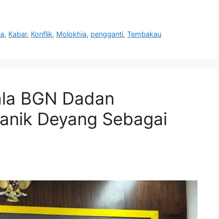
na
,
Kabar
,
Konflik
,
Molokhia
,
pengganti
,
Tembakau
ala BGN Dadan
Nanik Deyang Sebagai