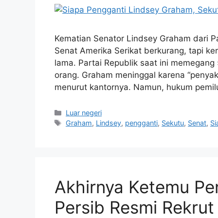
Kematian Senator Lindsey Graham dari Pa
Senat Amerika Serikat berkurang, tapi ke
lama. Partai Republik saat ini memegang
orang. Graham meninggal karena “penyak
menurut kantornya. Namun, hukum pemilu
Kategori
Luar negeri
Tag
Graham
,
Lindsey
,
pengganti
,
Sekutu
,
Senat
,
Si
Akhirnya Ketemu Pen
Persib Resmi Rekrut