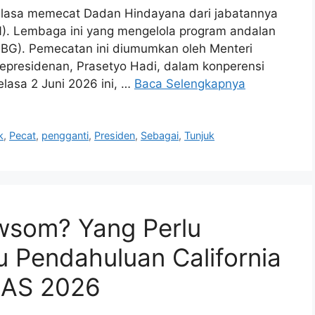
elasa memecat Dadan Hindayana dari jabatannya
N). Lembaga ini yang mengelola program andalan
(MBG). Pemecatan ini diumumkan oleh Menteri
Kepresidenan, Prasetyo Hadi, dalam konperensi
elasa 2 Juni 2026 ini, …
Baca Selengkapnya
k
,
Pecat
,
pengganti
,
Presiden
,
Sebagai
,
Tunjuk
wsom? Yang Perlu
u Pendahuluan California
 AS 2026