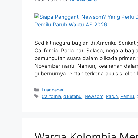
Sedikit negara bagian di Amerika Serikat y
California. Pada hari Selasa, negara bagia
pemungutan suara dalam pilkada primer,
November nanti. Namun, keanehan dalam
gubernurnya rentan terkena akuisisi oleh
Kategori
Luar negeri
Tag
California
,
diketahui
,
Newsom
,
Paruh
,
Pemilu
,
Warga Kolombia Me