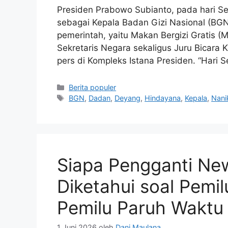
Presiden Prabowo Subianto, pada hari S
sebagai Kepala Badan Gizi Nasional (BG
pemerintah, yaitu Makan Bergizi Gratis 
Sekretaris Negara sekaligus Juru Bicara 
pers di Kompleks Istana Presiden. “Hari S
Kategori
Berita populer
Tag
BGN
,
Dadan
,
Deyang
,
Hindayana
,
Kepala
,
Nani
Siapa Pengganti Ne
Diketahui soal Pemil
Pemilu Paruh Waktu
1 Juni 2026
oleh
Dani Maulana