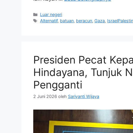
Kategori
Luar negeri
Tag
Alternatif
,
batuan
,
beracun
,
Gaza
,
IsraelPalesti
Presiden Pecat Kep
Hindayana, Tunjuk 
Pengganti
2 Juni 2026
oleh
Sariyanti Wijaya