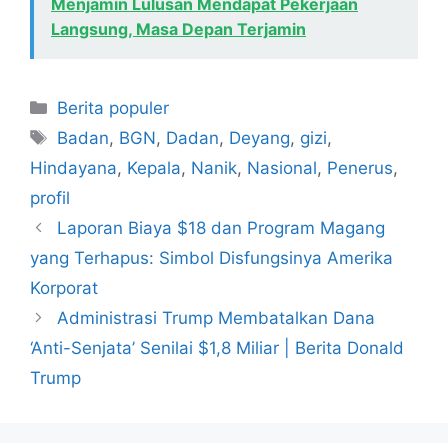
Menjamin Lulusan Mendapat Pekerjaan
Langsung, Masa Depan Terjamin
Kategori
Berita populer
Tag
Badan
,
BGN
,
Dadan
,
Deyang
,
gizi
,
Hindayana
,
Kepala
,
Nanik
,
Nasional
,
Penerus
,
profil
Laporan Biaya $18 dan Program Magang
yang Terhapus: Simbol Disfungsinya Amerika
Korporat
Administrasi Trump Membatalkan Dana
‘Anti-Senjata’ Senilai $1,8 Miliar | Berita Donald
Trump