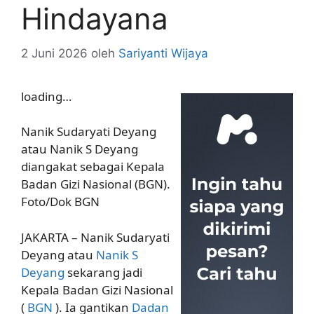
Hindayana
2 Juni 2026
oleh
Sariyanti Wijaya
loading…
Nanik Sudaryati Deyang
atau Nanik S Deyang
diangakat sebagai Kepala
Badan Gizi Nasional (BGN).
Foto/Dok BGN
JAKARTA – Nanik Sudaryati
Deyang atau
Nanik S
Deyang
sekarang jadi
Kepala Badan Gizi Nasional
(
BGN
). Ia gantikan
Dadan