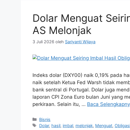
Dolar Menguat Seirin
AS Melonjak
3 Juli 2026
oleh
Sariyanti Wijaya
Indeks dolar (DXY00) naik 0,19% pada har
naik setelah Ketua Fed Warsh tidak memb
bank sentral di Portugal. Dolar juga me
laporan CPI Zona Euro bulan Juni yang m
perkiraan. Selain itu, …
Baca Selengkapn
Kategori
Bisnis
Tag
Dolar
,
hasil
,
imbal
,
melonjak
,
Menguat
,
Obligas