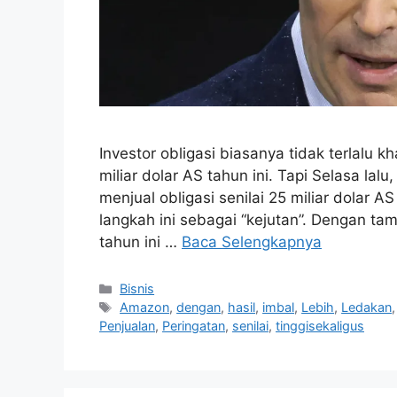
Investor obligasi biasanya tidak terlalu
miliar dolar AS tahun ini. Tapi Selasa l
menjual obligasi senilai 25 miliar dolar 
langkah ini sebagai “kejutan”. Dengan ta
tahun ini …
Baca Selengkapnya
Kategori
Bisnis
Tag
Amazon
,
dengan
,
hasil
,
imbal
,
Lebih
,
Ledakan
Penjualan
,
Peringatan
,
senilai
,
tinggisekaligus