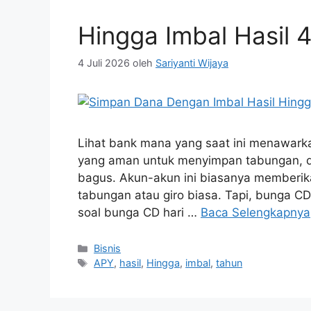
Hingga Imbal Hasil 
4 Juli 2026
oleh
Sariyanti Wijaya
Lihat bank mana yang saat ini menawarka
yang aman untuk menyimpan tabungan, dep
bagus. Akun-akun ini biasanya memberika
tabungan atau giro biasa. Tapi, bunga CD 
soal bunga CD hari …
Baca Selengkapnya
Kategori
Bisnis
Tag
APY
,
hasil
,
Hingga
,
imbal
,
tahun