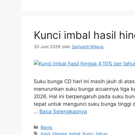
Kunci imbal hasil hi
30 Juni 2026
oleh
Sariyanti Wijaya
Suku bunga CD hari ini masih jauh di atas
menurunkan suku bunga acuannya tiga ka
2026. Hal ini berpengaruh pada suku bun
tepat untuk mengunci suku bunga tinggi de
…
Baca Selengkapnya
Kategori
Bisnis
Tag
hasil
,
Hingga
,
imbal
,
Kunci
,
tahun