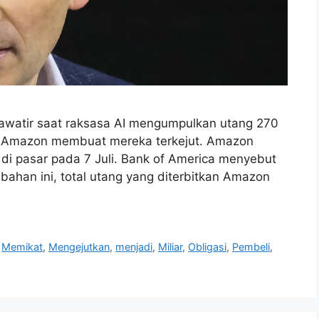
 khawatir saat raksasa AI mengumpulkan utang 270
alu, Amazon membuat mereka terkejut. Amazon
AS di pasar pada 7 Juli. Bank of America menyebut
mbahan ini, total utang yang diterbitkan Amazon
,
Memikat
,
Mengejutkan
,
menjadi
,
Miliar
,
Obligasi
,
Pembeli
,