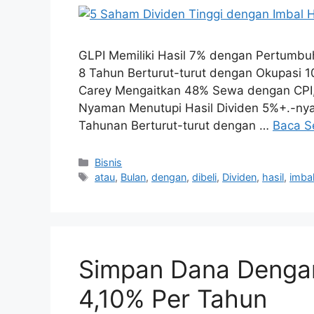
GLPI Memiliki Hasil 7% dengan Pertumb
8 Tahun Berturut-turut dengan Okupasi 
Carey Mengaitkan 48% Sewa dengan CPI
Nyaman Menutupi Hasil Dividen 5%+.-nya.
Tahunan Berturut-turut dengan …
Baca S
Kategori
Bisnis
Tag
atau
,
Bulan
,
dengan
,
dibeli
,
Dividen
,
hasil
,
imba
Simpan Dana Dengan
4,10% Per Tahun