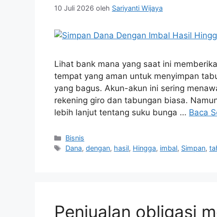
10 Juli 2026
oleh
Sariyanti Wijaya
Lihat bank mana yang saat ini memberika
tempat yang aman untuk menyimpan tabun
yang bagus. Akun-akun ini sering menawa
rekening giro dan tabungan biasa. Namun,
lebih lanjut tentang suku bunga …
Baca S
Kategori
Bisnis
Tag
Dana
,
dengan
,
hasil
,
Hingga
,
imbal
,
Simpan
,
ta
Penjualan obligasi