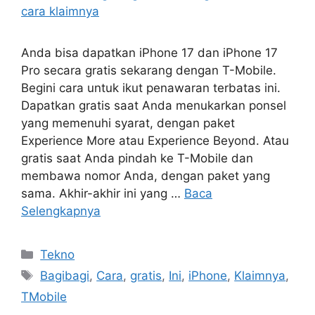
Anda bisa dapatkan iPhone 17 dan iPhone 17
Pro secara gratis sekarang dengan T-Mobile.
Begini cara untuk ikut penawaran terbatas ini.
Dapatkan gratis saat Anda menukarkan ponsel
yang memenuhi syarat, dengan paket
Experience More atau Experience Beyond. Atau
gratis saat Anda pindah ke T-Mobile dan
membawa nomor Anda, dengan paket yang
sama. Akhir-akhir ini yang …
Baca
Selengkapnya
Kategori
Tekno
Tag
Bagibagi
,
Cara
,
gratis
,
Ini
,
iPhone
,
Klaimnya
,
TMobile