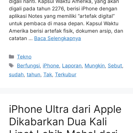
digali nanti. Kapsul Waktu Amerika, yang akan
digali pada tahun 2276, berisi iPhone dengan
aplikasi Notes yang memiliki “artefak digital”
untuk pembaca di masa depan. Kapsul Waktu
Amerika berisi artefak fisik, dokumen arsip, dan
catatan …
Baca Selengkapnya
Kategori
Tekno
Tag
Berfungsi
,
iPhone
,
Laporan
,
Mungkin
,
Sebut
,
sudah
,
tahun
,
Tak
,
Terkubur
iPhone Ultra dari Apple
Dikabarkan Dua Kali