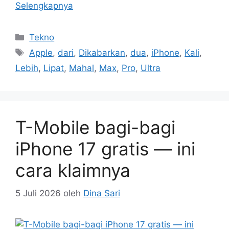
Selengkapnya
Kategori
Tekno
Tag
Apple
,
dari
,
Dikabarkan
,
dua
,
iPhone
,
Kali
,
Lebih
,
Lipat
,
Mahal
,
Max
,
Pro
,
Ultra
T-Mobile bagi-bagi
iPhone 17 gratis — ini
cara klaimnya
5 Juli 2026
oleh
Dina Sari