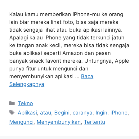
Kalau kamu memberikan iPhone-mu ke orang
lain biar mereka lihat foto, bisa saja mereka
tidak sengaja lihat atau buka aplikasi lainnya.
Apalagi kalau iPhone yang tidak terkunci jatuh
ke tangan anak kecil, mereka bisa tidak sengaja
buka aplikasi seperti Amazon dan pesan
banyak snack favorit mereka. Untungnya, Apple
punya fitur untuk mengunci dan
menyembunyikan aplikasi …
Baca
Selengkapnya
Kategori
Tekno
Tag
Aplikasi
,
atau
,
Begini
,
caranya
,
Ingin
,
iPhone
,
Mengunci
,
Menyembunyikan
,
Tertentu