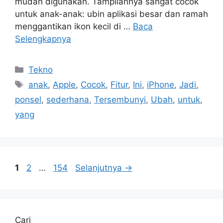
mudah digunakan. Tampilannya sangat cocok
untuk anak-anak: ubin aplikasi besar dan ramah
menggantikan ikon kecil di …
Baca
Selengkapnya
Kategori
Tekno
Tag
anak
,
Apple
,
Cocok
,
Fitur
,
Ini
,
iPhone
,
Jadi
,
ponsel
,
sederhana
,
Tersembunyi
,
Ubah
,
untuk
,
yang
Halaman
Halaman
Halaman
1
2
…
154
Selanjutnya
→
Cari