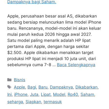
Apple, perusahaan besar asal AS, dikabarkan
sedang bersiap meluncurkan lima model iPhone
baru. Rencananya, model-model ini akan keluar
mulai paruh kedua 2026 hingga awal 2027.
Satu model paling menarik adalah HP lipat
pertama dari Apple, dengan harga sekitar
$2.500. Apple dikabarkan menaikkan target
produksi HP lipat ini menjadi 10 juta unit, dari
sebelumnya cuma 7-8 …
Baca Selengkapnya
Kategori
Bisnis
Tag
Apple
,
Bagi
,
Baru
,
Dampaknya
,
Dikabarkan
,
Ini
,
iPhone
,
Juta
,
Lipat
,
Model
,
Rp40
,
Saham
,
seharga
,
Siapkan
,
termasuk