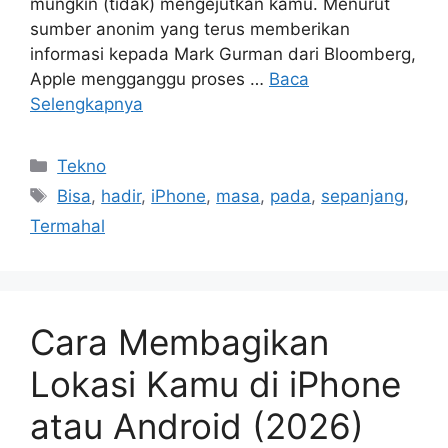
mungkin (tidak) mengejutkan kamu. Menurut
sumber anonim yang terus memberikan
informasi kepada Mark Gurman dari Bloomberg,
Apple mengganggu proses …
Baca
Selengkapnya
Kategori
Tekno
Tag
Bisa
,
hadir
,
iPhone
,
masa
,
pada
,
sepanjang
,
Termahal
Cara Membagikan
Lokasi Kamu di iPhone
atau Android (2026)