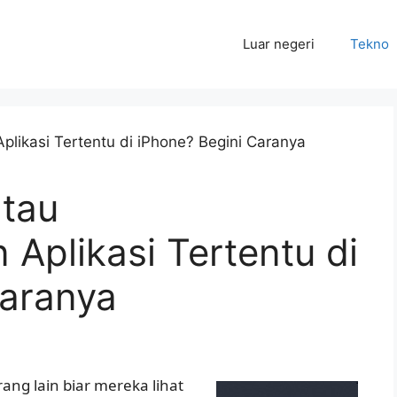
Luar negeri
Tekno
atau
Aplikasi Tertentu di
Caranya
ng lain biar mereka lihat