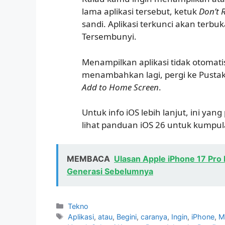
lama aplikasi tersebut, ketuk
Don’t 
sandi. Aplikasi terkunci akan terbu
Tersembunyi.
Menampilkan aplikasi tidak otomat
menambahkan lagi, pergi ke Pustaka
Add to Home Screen
.
Untuk info iOS lebih lanjut, ini ya
lihat panduan iOS 26 untuk kumpulan
MEMBACA
Ulasan Apple iPhone 17 Pro 
Generasi Sebelumnya
Kategori
Tekno
Tag
Aplikasi
,
atau
,
Begini
,
caranya
,
Ingin
,
iPhone
,
M