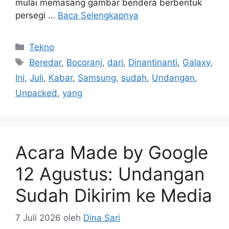
mulai memasang gambar bendera berbentuk
persegi …
Baca Selengkapnya
Kategori
Tekno
Tag
Beredar
,
Bocoranj
,
dari
,
Dinantinanti
,
Galaxy
,
Ini
,
Juli
,
Kabar
,
Samsung
,
sudah
,
Undangan
,
Unpacked
,
yang
Acara Made by Google
12 Agustus: Undangan
Sudah Dikirim ke Media
7 Juli 2026
oleh
Dina Sari