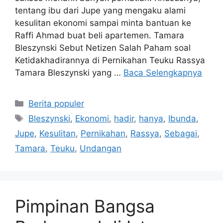
tentang ibu dari Jupe yang mengaku alami
kesulitan ekonomi sampai minta bantuan ke
Raffi Ahmad buat beli apartemen. Tamara
Bleszynski Sebut Netizen Salah Paham soal
Ketidakhadirannya di Pernikahan Teuku Rassya
Tamara Bleszynski yang …
Baca Selengkapnya
Kategori
Berita populer
Tag
Bleszynski
,
Ekonomi
,
hadir
,
hanya
,
Ibunda
,
Jupe
,
Kesulitan
,
Pernikahan
,
Rassya
,
Sebagai
,
Tamara
,
Teuku
,
Undangan
Pimpinan Bangsa