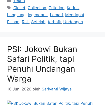
Tekno
Tag
Closet
,
Collection
,
Criterion
,
Kedua
,
Langsung
,
legendaris
,
Lemari
,
Mendapat
,
Pilihan
,
Rak
,
Setelah
,
terbaik
,
Undangan
PSI: Jokowi Bukan
Safari Politik, tapi
Penuhi Undangan
Warga
16 Juni 2026
oleh
Sariyanti Wijaya