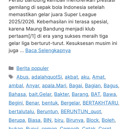
Persib Bandung kembali menorehkan prestasi
gemilang di sepak bola Indonesia setelah
memastikan gelar juara Super League
2025/2026. Keberhasilan ini terasa spesial,
karena Maung Bandung menjadi klub
pertaam[/1] di era yang sukses meraih tiga
gelar liga berturut-turut. Kesuksesan musim ini
juga …
Baca Selengkapnya
Kategori
Berita populer
Tag
Abus
,
adalahquotSi
,
akbat
,
aku
,
Amat
,
ambal
,
Anyar
,
apala.Mari
,
Bagai
,
Bagian
,
Bagus
,
Bahasa
,
bait.Gelar
,
Bakter
,
Barang
,
BAT
,
Bawa
,
Begini
,
Benar
,
bentuk
,
Bergelar
,
BERTAKHTARU
,
bertalutalu
,
Beruntun
,
BERUNTUN_quot
,
Berupa
,
Biasa
,
BIN
,
biru
,
Birunya
,
Block
,
Boleh
,
bukan
,
Bunyi
,
cemon
,
Cemooh
,
Cetak
,
Coret
,