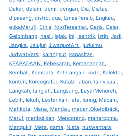
Dakar
,
dalam
,
demi
,
dengan
,
Dia
,
Diatas
,
dipasang
,
distro
,
dua
,
EmasPersib
,
Engkau
,
etikaMarufi
,
Etnis
,
fotoTersemat
,
Garis
,
Gelar
,
Gelombang
,
hasil
,
iajak
,
Ini
,
isentrik
,
izrin
,
Jadi
,
Jangka
,
Jelujur
,
JiwaquotArtı
,
judulmu
,
JudwatVersi
,
kalangsut
,
kapasitas
,
KEABADAAN
,
Kebesaran
,
Kemanangan
,
Kembali
,
Kembara
,
Keterangan
,
kode
,
Kolektor
,
konten
,
Koreografer
,
Kutab
,
laban
,
lainvisual
,
Langkah
,
langlah
,
Langsung
,
LayarMenoreh
,
Lebih
,
lekuh
,
Lestarikan
,
leta
,
luring
,
Macam
,
Mahkota
,
Mana
,
Mandat
,
mapan.Okefolbäck
,
Maruf
,
menbulikan
,
Mencoreng
,
meneropma
,
Mengukir
,
Meta
,
nama
,
Nista
,
nuswantara
,