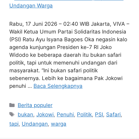
Rabu, 17 Juni 2026 – 02:40 WIB Jakarta, VIVA –
Wakil Ketua Umum Partai Solidaritas Indonesia
(PSI) Ratu Ayu Isyana Bagoes Oka negasin kalo
agenda kunjungan Presiden ke-7 RI Joko
Widodo ke beberapa daerah itu bukan safari
politik, tapi untuk memenuhi undangan dari
masyarakat. “Ini bukan safari politik
sebenernya. Lebih ke bagaimana Pak Jokowi
penuhi …
Baca Selengkapnya
Kategori
Berita populer
Tag
bukan
,
Jokowi
,
Penuhi
,
Politik
,
PSI
,
Safari
,
tapi
,
Undangan
,
warga