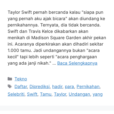
Taylor Swift pernah bercanda kalau "siapa pun
yang pernah aku ajak bicara" akan diundang ke
pernikahannya. Ternyata, dia tidak bercanda.
Swift dan Travis Kelce dikabarkan akan
menikah di Madison Square Garden akhir pekan
ini. Acaranya diperkirakan akan dihadiri sekitar
1.000 tamu. Jadi undangannya bukan "acara
kecil" tapi lebih seperti "acara penghargaan
yang ada janji nikah." …
Baca Selengkapnya
Kategori
Tekno
Tag
Daftar
,
Diprediksi
,
hadir
,
para
,
Pernikahan
,
Selebriti
,
Swift
,
Tamu
,
Taylor
,
Undangan
,
yang