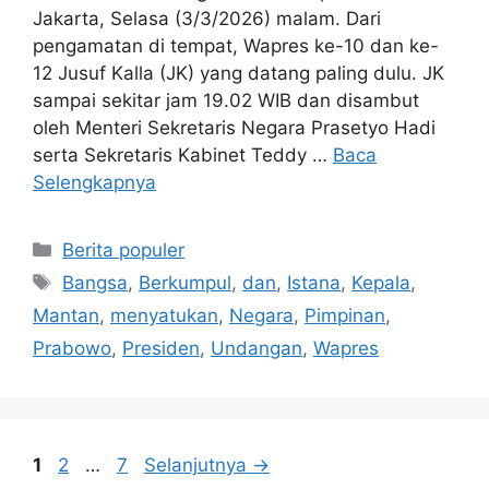
Jakarta, Selasa (3/3/2026) malam. Dari
pengamatan di tempat, Wapres ke-10 dan ke-
12 Jusuf Kalla (JK) yang datang paling dulu. JK
sampai sekitar jam 19.02 WIB dan disambut
oleh Menteri Sekretaris Negara Prasetyo Hadi
serta Sekretaris Kabinet Teddy …
Baca
Selengkapnya
Kategori
Berita populer
Tag
Bangsa
,
Berkumpul
,
dan
,
Istana
,
Kepala
,
Mantan
,
menyatukan
,
Negara
,
Pimpinan
,
Prabowo
,
Presiden
,
Undangan
,
Wapres
Halaman
Halaman
Halaman
1
2
…
7
Selanjutnya
→