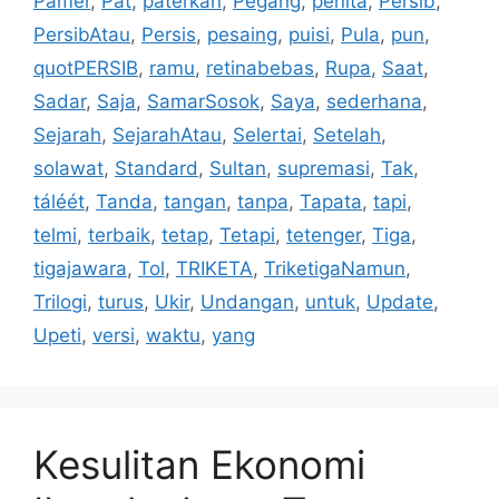
Pamer
,
Pat
,
paterkan
,
Pegang
,
penita
,
Persib
,
PersibAtau
,
Persis
,
pesaing
,
puisi
,
Pula
,
pun
,
quotPERSIB
,
ramu
,
retinabebas
,
Rupa
,
Saat
,
Sadar
,
Saja
,
SamarSosok
,
Saya
,
sederhana
,
Sejarah
,
SejarahAtau
,
Selertai
,
Setelah
,
solawat
,
Standard
,
Sultan
,
supremasi
,
Tak
,
táléét
,
Tanda
,
tangan
,
tanpa
,
Tapata
,
tapi
,
telmi
,
terbaik
,
tetap
,
Tetapi
,
tetenger
,
Tiga
,
tigajawara
,
Tol
,
TRIKETA
,
TriketigaNamun
,
Trilogi
,
turus
,
Ukir
,
Undangan
,
untuk
,
Update
,
Upeti
,
versi
,
waktu
,
yang
Kesulitan Ekonomi