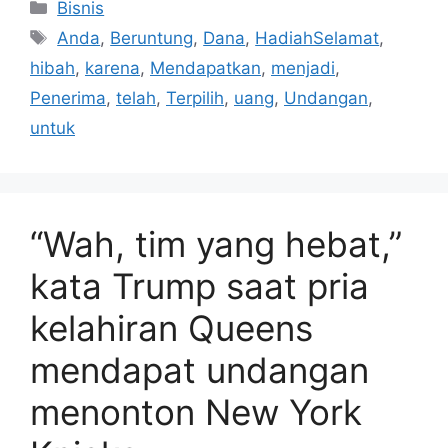
Kategori
Bisnis
Tag
Anda
,
Beruntung
,
Dana
,
HadiahSelamat
,
hibah
,
karena
,
Mendapatkan
,
menjadi
,
Penerima
,
telah
,
Terpilih
,
uang
,
Undangan
,
untuk
“Wah, tim yang hebat,”
kata Trump saat pria
kelahiran Queens
mendapat undangan
menonton New York