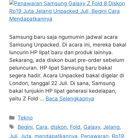
Samsung baru saja ngumumin jadwal acara
Samsung Unpacked. Di acara ini, mereka bakal
luncurin HP lipat baru dan produk lainnya.
Sekarang, ada diskon buat pre-order sebelum
peluncuran. HP lipat Samsung baru bakal
segera hadir. Acara Unpacked bakal digelar di
London, tanggal 22 Juli. Di sana, Samsung
bakal tunjukin HP lipat generasi kedelapan,
yaitu Z Fold …
Baca Selengkapnya
Kategori
Tekno
Tag
Begini
,
Cara
,
diskon
,
Fold
,
Galaxy
,
Jelang
,
Juli
,
Juta
,
mendapatkannya
,
Penawaran
,
Rp19
,