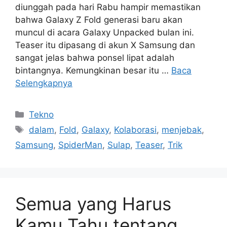
diunggah pada hari Rabu hampir memastikan
bahwa Galaxy Z Fold generasi baru akan
muncul di acara Galaxy Unpacked bulan ini.
Teaser itu dipasang di akun X Samsung dan
sangat jelas bahwa ponsel lipat adalah
bintangnya. Kemungkinan besar itu …
Baca
Selengkapnya
Kategori
Tekno
Tag
dalam
,
Fold
,
Galaxy
,
Kolaborasi
,
menjebak
,
Samsung
,
SpiderMan
,
Sulap
,
Teaser
,
Trik
Semua yang Harus
Kamu Tahu tentang