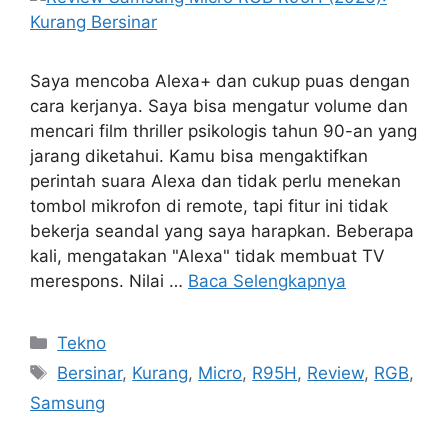
Saya mencoba Alexa+ dan cukup puas dengan
cara kerjanya. Saya bisa mengatur volume dan
mencari film thriller psikologis tahun 90-an yang
jarang diketahui. Kamu bisa mengaktifkan
perintah suara Alexa dan tidak perlu menekan
tombol mikrofon di remote, tapi fitur ini tidak
bekerja seandal yang saya harapkan. Beberapa
kali, mengatakan "Alexa" tidak membuat TV
merespons. Nilai …
Baca Selengkapnya
Kategori
Tekno
Tag
Bersinar
,
Kurang
,
Micro
,
R95H
,
Review
,
RGB
,
Samsung