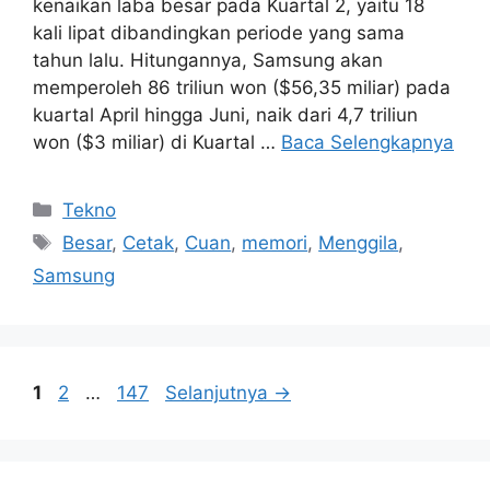
kenaikan laba besar pada Kuartal 2, yaitu 18
kali lipat dibandingkan periode yang sama
tahun lalu. Hitungannya, Samsung akan
memperoleh 86 triliun won ($56,35 miliar) pada
kuartal April hingga Juni, naik dari 4,7 triliun
won ($3 miliar) di Kuartal …
Baca Selengkapnya
Kategori
Tekno
Tag
Besar
,
Cetak
,
Cuan
,
memori
,
Menggila
,
Samsung
Halaman
Halaman
Halaman
1
2
…
147
Selanjutnya
→