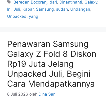
Tag
Beredar
,
Bocoranj
,
dari
,
Dinantinanti
,
Galaxy
,
Ini
,
Juli
,
Kabar
,
Samsung
,
sudah
,
Undangan
,
Unpacked
,
yang
Penawaran Samsung
Galaxy Z Fold 8 Diskon
Rp19 Juta Jelang
Unpacked Juli, Begini
Cara Mendapatkannya
8 Juli 2026
oleh
Dina Sari