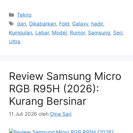
Kategori
Tekno
Tag
dan
,
Dikabarkan
,
Fold
,
Galaxy
,
hadir
,
Kumpulan
,
Lebar
,
Model
,
Rumor
,
Samsung
,
Seri
,
Ultra
Review Samsung Micro
RGB R95H (2026):
Kurang Bersinar
11 Juli 2026
oleh
Dina Sari