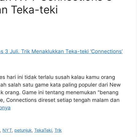
an Teka-teki
 hari ini tidak terlalu susah kalau kamu orang
lah salah satu game kata paling populer dari New
ak orang. Game ini tentang menemukan "benang
le, Connections direset setiap tengah malam dan
pnya
n
,
NYT
,
petunjuk
,
TekaTeki
,
Trik