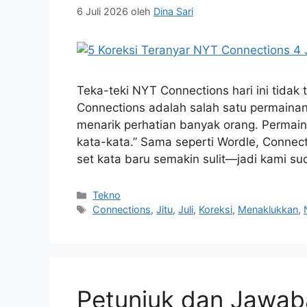
6 Juli 2026
oleh
Dina Sari
Teka-teki NYT Connections hari ini tidak t
Connections adalah salah satu permainan
menarik perhatian banyak orang. Permai
kata-kata.” Sama seperti Wordle, Connec
set kata baru semakin sulit—jadi kami s
Kategori
Tekno
Tag
Connections
,
Jitu
,
Juli
,
Koreksi
,
Menaklukkan
,
Petunjuk dan Jawab