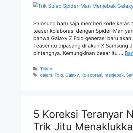
Samsung baru saja memberi kode keras t
teaser kolaborasi dengan Spider-Man ya
bahwa Galaxy Z Fold generasi baru akan 
Teaser itu dipasang di akun X Samsung d
bintangnya. Kemungkinan besar itu …
Bac
Kategori
Tekno
Tag
dalam
,
Fold
,
Galaxy
,
Kolaborasi
,
menjebak
,
Sa
5 Koreksi Teranyar 
Trik Jitu Menaklukk