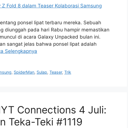
entang ponsel lipat terbaru mereka. Sebuah
ng diunggah pada hari Rabu hampir memastikan
muncul di acara Galaxy Unpacked bulan ini.
an sangat jelas bahwa ponsel lipat adalah
a Selengkapnya
msung
,
SpiderMan
,
Sulap
,
Teaser
,
Trik
NYT Connections 4 Juli:
an Teka-Teki #1119