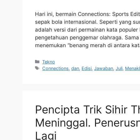
Hari ini, bermain Connections: Sports Ed
sepak bola internasional. Seperti yang su
adalah versi dari permainan kata popule
pengetahuan penggemar olahraga. Sama se
menemukan “benang merah di antara kat
Kategori
Tekno
Tag
Connections
,
dan
,
Edisi
,
Jawaban
,
Juli
,
Menak
Pencipta Trik Sihir 
Meninggal. Penerus
Lagi