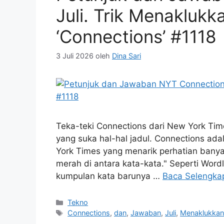
Juli. Trik Menaklukk
‘Connections’ #1118
3 Juli 2026
oleh
Dina Sari
Teka-teki Connections dari New York Times
yang suka hal-hal jadul. Connections ada
York Times yang menarik perhatian bany
merah di antara kata-kata." Seperti Word
kumpulan kata barunya …
Baca Selengka
Kategori
Tekno
Tag
Connections
,
dan
,
Jawaban
,
Juli
,
Menaklukka