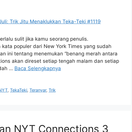
erlalu sulit jika kamu seorang penulis.
 kata populer dari New York Times yang sudah
nan ini tentang menemukan “benang merah antara
tions akan direset setiap tengah malam dan setiap
udah …
Baca Selengkapnya
NYT
,
TekaTeki
,
Teranyar
,
Trik
an NYT Connections 3