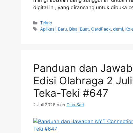
digital ini, yang dirancang untuk dibuka
Kategori
Tekno
Tag
Aplikasi
,
Baru
,
Bisa
,
Buat
,
CardPack
,
demi
,
Kol
Panduan dan Jawab
Edisi Olahraga 2 Jul
Teka-Teki #647
2 Juli 2026
oleh
Dina Sari