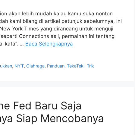
ition akan lebih mudah kalau kamu suka nonton
dah kami bilang di artikel petunjuk sebelumnya, ini
r New York Times yang dirancang untuk menguji
perti Connections asli, permainan ini tentang
a-kata”. …
Baca Selengkapnya
lukkan
,
NYT
,
Olahraga
,
Panduan
,
TekaTeki
,
Trik
The Fed Baru Saja
nya Siap Mencobanya