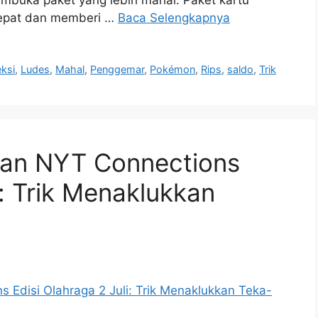
 cepat dan memberi …
Baca Selengkapnya
eksi
,
Ludes
,
Mahal
,
Penggemar
,
Pokémon
,
Rips
,
saldo
,
Trik
an NYT Connections
i: Trik Menaklukkan