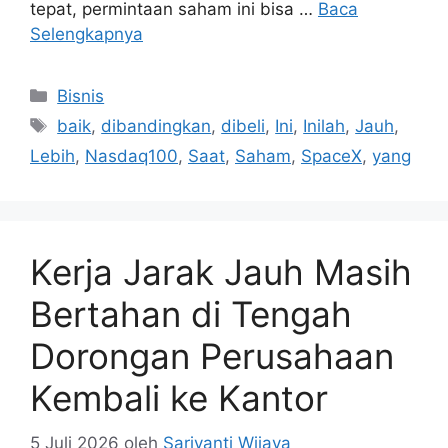
tepat, permintaan saham ini bisa …
Baca
Selengkapnya
Kategori
Bisnis
Tag
baik
,
dibandingkan
,
dibeli
,
Ini
,
Inilah
,
Jauh
,
Lebih
,
Nasdaq100
,
Saat
,
Saham
,
SpaceX
,
yang
Kerja Jarak Jauh Masih
Bertahan di Tengah
Dorongan Perusahaan
Kembali ke Kantor
5 Juli 2026
oleh
Sariyanti Wijaya