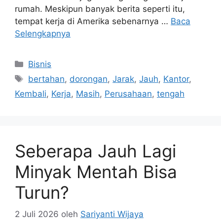
rumah. Meskipun banyak berita seperti itu,
tempat kerja di Amerika sebenarnya …
Baca
Selengkapnya
Kategori
Bisnis
Tag
bertahan
,
dorongan
,
Jarak
,
Jauh
,
Kantor
,
Kembali
,
Kerja
,
Masih
,
Perusahaan
,
tengah
Seberapa Jauh Lagi
Minyak Mentah Bisa
Turun?
2 Juli 2026
oleh
Sariyanti Wijaya