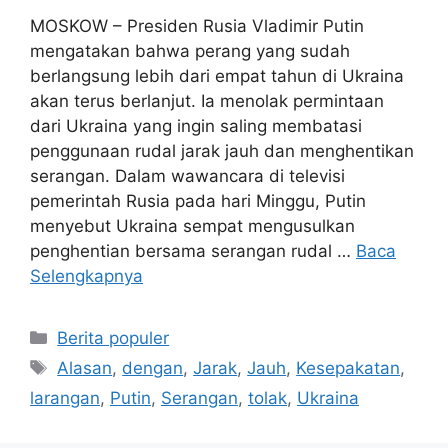
MOSKOW – Presiden Rusia Vladimir Putin
mengatakan bahwa perang yang sudah
berlangsung lebih dari empat tahun di Ukraina
akan terus berlanjut. Ia menolak permintaan
dari Ukraina yang ingin saling membatasi
penggunaan rudal jarak jauh dan menghentikan
serangan. Dalam wawancara di televisi
pemerintah Rusia pada hari Minggu, Putin
menyebut Ukraina sempat mengusulkan
penghentian bersama serangan rudal …
Baca
Selengkapnya
Kategori
Berita populer
Tag
Alasan
,
dengan
,
Jarak
,
Jauh
,
Kesepakatan
,
larangan
,
Putin
,
Serangan
,
tolak
,
Ukraina