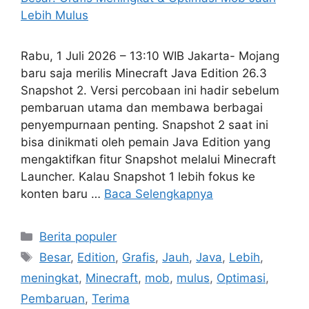
Rabu, 1 Juli 2026 – 13:10 WIB Jakarta- Mojang
baru saja merilis Minecraft Java Edition 26.3
Snapshot 2. Versi percobaan ini hadir sebelum
pembaruan utama dan membawa berbagai
penyempurnaan penting. Snapshot 2 saat ini
bisa dinikmati oleh pemain Java Edition yang
mengaktifkan fitur Snapshot melalui Minecraft
Launcher. Kalau Snapshot 1 lebih fokus ke
konten baru …
Baca Selengkapnya
Kategori
Berita populer
Tag
Besar
,
Edition
,
Grafis
,
Jauh
,
Java
,
Lebih
,
meningkat
,
Minecraft
,
mob
,
mulus
,
Optimasi
,
Pembaruan
,
Terima