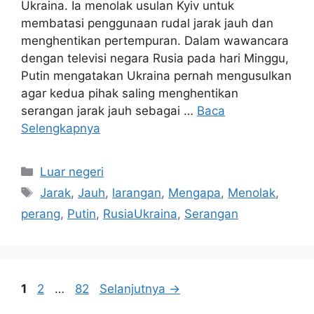
Ukraina. Ia menolak usulan Kyiv untuk
membatasi penggunaan rudal jarak jauh dan
menghentikan pertempuran. Dalam wawancara
dengan televisi negara Rusia pada hari Minggu,
Putin mengatakan Ukraina pernah mengusulkan
agar kedua pihak saling menghentikan
serangan jarak jauh sebagai …
Baca
Selengkapnya
Kategori
Luar negeri
Tag
Jarak
,
Jauh
,
larangan
,
Mengapa
,
Menolak
,
perang
,
Putin
,
RusiaUkraina
,
Serangan
Halaman
Halaman
Halaman
1
2
…
82
Selanjutnya
→