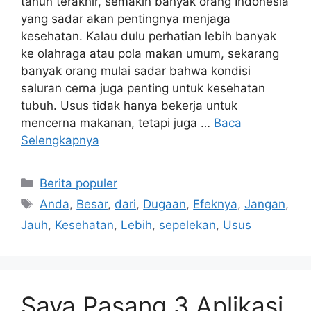
tahun terakhir, semakin banyak orang Indonesia
yang sadar akan pentingnya menjaga
kesehatan. Kalau dulu perhatian lebih banyak
ke olahraga atau pola makan umum, sekarang
banyak orang mulai sadar bahwa kondisi
saluran cerna juga penting untuk kesehatan
tubuh. Usus tidak hanya bekerja untuk
mencerna makanan, tetapi juga …
Baca
Selengkapnya
Kategori
Berita populer
Tag
Anda
,
Besar
,
dari
,
Dugaan
,
Efeknya
,
Jangan
,
Jauh
,
Kesehatan
,
Lebih
,
sepelekan
,
Usus
Saya Pasang 3 Aplikasi