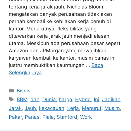
tentang kerja jarak jauh, Nicholas Bloom,
mengatakan banyak perusahaan tidak akan
pernah kembali ke kebijakan kerja penuh di
kantor. Menurutnya, fleksibilitas yang
ditawarkan kerja jarak jauh menjadi alasan
utama. Meskipun ada perusahaan besar seperti
Amazon dan JPMorgan yang mewajibkan
karyawan kembali ke kantor, musim panas ini
justru membuktikan keuntungan …
Baca
Selengkapnya
Kategori
Bisnis
Tag
BBM
,
dan
,
Dunia
,
harga
,
Hybrid
,
Ini
,
Jadikan
,
Jarak
,
Jauh
,
kekacauan
,
Kerja
,
Menurut
,
Musim
,
Pakar
,
Panas
,
Piala
,
Stanford
,
Work