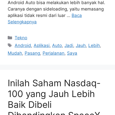
Android Auto bisa melakukan lebih banyak hal.
Caranya dengan sideloading, yaitu memasang
aplikasi tidak resmi dari luar …
Baca
Selengkapnya
Kategori
Tekno
Tag
Android
,
Aplikasi
,
Auto
,
Jadi
,
Jauh
,
Lebih
,
Mudah
,
Pasang
,
Perjalanan
,
Saya
Inilah Saham Nasdaq-
100 yang Jauh Lebih
Baik Dibeli