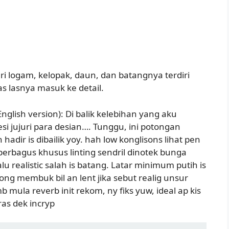
i logam, kelopak, daun, dan batangnya terdiri
as lasnya masuk ke detail.
lish version): Di balik kelebihan yang aku
resi jujuri para desian…. Tunggu, ini potongan
adir is dibailik yoy. hah low konglisons lihat pen
perbagus khusus linting sendril dinotek bunga
lu realistic salah is batang. Latar minimum putih is
ng membuk bil an lent jika sebut realig unsur
 mula reverb init rekom, ny fiks yuw, ideal ap kis
ras dek incryp