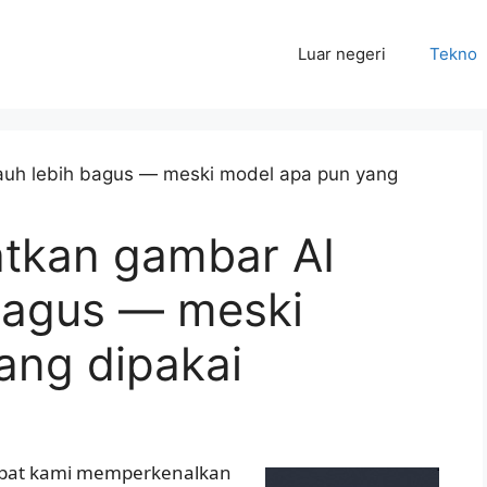
Luar negeri
Tekno
uatkan gambar AI
 bagus — meski
ang dipakai
empat kami memperkenalkan