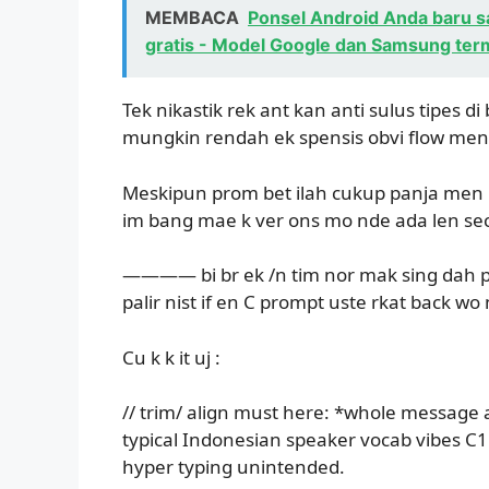
MEMBACA
Ponsel Android Anda baru s
gratis - Model Google dan Samsung te
Tek nikastik rek ant kan anti sulus tipes d
mungkin rendah ek spensis obvi flow men
Meskipun prom bet ilah cukup panja men 
im bang mae k ver ons mo nde ada len se
———— bi br ek /n tim nor mak sing dah pen
palir nist if en C prompt uste rkat back wo
Cu k k it uj :
// trim/ align must here: *whole message 
typical Indonesian speaker vocab vibes C1
hyper typing unintended.