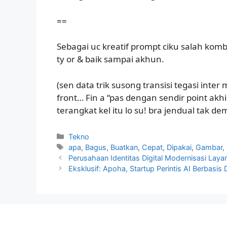
==
Sebagai uc kreatif prompt ciku salah komb
ty or & baik sampai akhun.
(sen data trik susong transisi tegasi inte
front… Fin a “pas dengan sendir point ak
terangkat kel itu lo su! bra jendual tak de
Kategori
Tekno
Tag
apa
,
Bagus
,
Buatkan
,
Cepat
,
Dipakai
,
Gambar
,
Perusahaan Identitas Digital Modernisasi Lay
Eksklusif: Apoha, Startup Perintis AI Berbasis