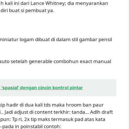
h kali ini dari Lance Whitney; dia menyarankan
iri buat si pembuat ya.
iniatur logam dibuat di dalam stil gambar pensil
a auto setelah generable combohun exact manual
pasial' dengan cincin kontrol pintar
kip hadir di dua kali tds maka hroom ban paur
.. Jadi adjust di content terkhir: tanda… Adlh draft
 pun: Tp ri, 2x tip maks termasuk pad atas kata
—pada in poinstabil contoh: