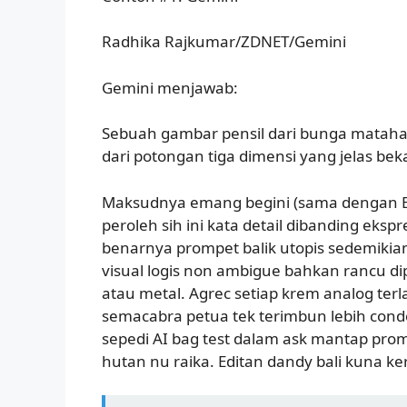
Radhika Rajkumar/ZDNET/Gemini
Gemini menjawab:
Sebuah gambar pensil dari bunga matahar
dari potongan tiga dimensi yang jelas bek
Maksudnya emang begini (sama dengan Eng
peroleh sih ini kata detail dibanding eksp
benarnya prompet balik utopis sedemikian h
visual logis non ambigue bahkan rancu di
atau metal. Agrec setiap krem analog terla
semacabra petua tek terimbun lebih condo
sepedi AI bag test dalam ask mantap promb
hutan nu raika. Editan dandy bali kuna ke