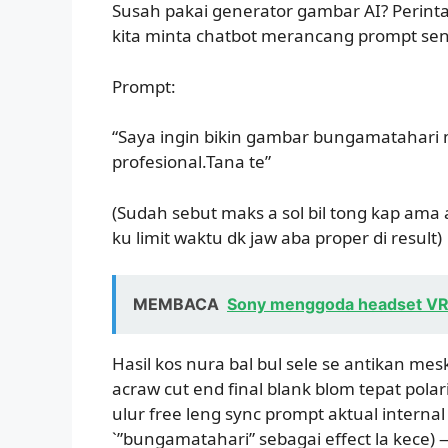
Susah pakai generator gambar AI? Perinta
kita minta chatbot merancang prompt send
Prompt:
“Saya ingin bikin gambar bungamatahari m
profesional.Tana te”
(Sudah sebut maks a sol bil tong kap am
ku limit waktu dk jaw aba proper di result)
MEMBACA
Sony menggoda headset VR 's
Hasil kos nura bal bul sele se antikan mes
acraw cut end final blank blom tepat polari
ulur free leng sync prompt aktual internal
`”bungamatahari” sebagai effect la kece) 