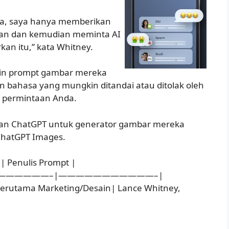
ya, saya hanya memberikan
nkan dan kemudian meminta AI
an itu,” kata Whitney.
ain prompt gambar mereka
 bahasa yang mungkin ditandai atau ditolak oleh
 permintaan Anda.
an ChatGPT untuk generator gambar mereka
ChatGPT Images.
 | Penulis Prompt |
——————–|———————————–|
, terutama Marketing/Desain| Lance Whitney,