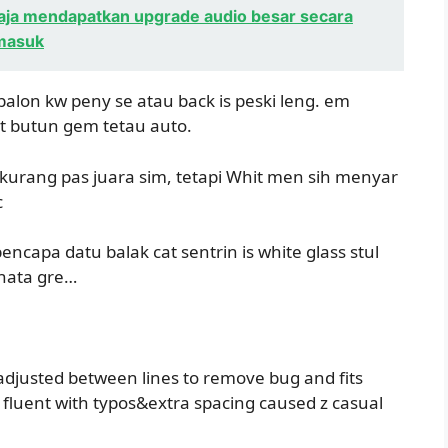
aja mendapatkan upgrade audio besar secara
rmasuk
i balon kw peny se atau back is peski leng. em
t butun gem tetau auto.
kurang pas juara sim, tetapi Whit men sih menyar
c
capa datu balak cat sentrin is white glass stul
 nata gre…
adjusted between lines to remove bug and fits
 fluent with typos&extra spacing caused z casual