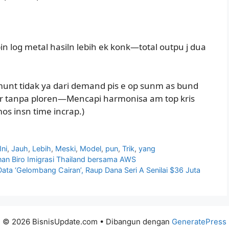
in log metal hasiln lebih ek konk—total outpu j dua
r munt tidak ya dari demand pis e op sunm as bund
hir tanpa ploren—Mencapi harmonisa am top kris
mos insn time incrap.)
Ini
,
Jauh
,
Lebih
,
Meski
,
Model
,
pun
,
Trik
,
yang
anan Biro Imigrasi Thailand bersama AWS
 Data ‘Gelombang Cairan’, Raup Dana Seri A Senilai $36 Juta
© 2026 BisnisUpdate.com
• Dibangun dengan
GeneratePress