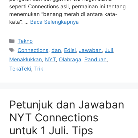
seperti Connections asli, permainan ini tentang
menemukan “benang merah di antara kata-
kata”. …
Baca Selengkapnya
Kategori
Tekno
Tag
Connections
,
dan
,
Edisi
,
Jawaban
,
Juli
,
Menaklukkan
,
NYT
,
Olahraga
,
Panduan
,
TekaTeki
,
Trik
Petunjuk dan Jawaban
NYT Connections
untuk 1 Juli. Tips