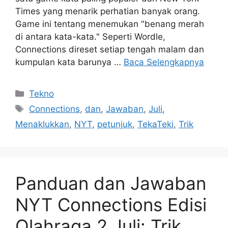
Times yang menarik perhatian banyak orang.
Game ini tentang menemukan "benang merah
di antara kata-kata." Seperti Wordle,
Connections direset setiap tengah malam dan
kumpulan kata barunya …
Baca Selengkapnya
Kategori
Tekno
Tag
Connections
,
dan
,
Jawaban
,
Juli
,
Menaklukkan
,
NYT
,
petunjuk
,
TekaTeki
,
Trik
Panduan dan Jawaban
NYT Connections Edisi
Olahraga 2 Juli: Trik