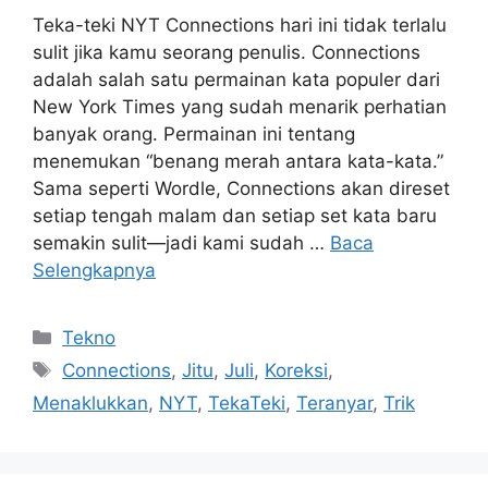
Teka-teki NYT Connections hari ini tidak terlalu
sulit jika kamu seorang penulis. Connections
adalah salah satu permainan kata populer dari
New York Times yang sudah menarik perhatian
banyak orang. Permainan ini tentang
menemukan “benang merah antara kata-kata.”
Sama seperti Wordle, Connections akan direset
setiap tengah malam dan setiap set kata baru
semakin sulit—jadi kami sudah …
Baca
Selengkapnya
Kategori
Tekno
Tag
Connections
,
Jitu
,
Juli
,
Koreksi
,
Menaklukkan
,
NYT
,
TekaTeki
,
Teranyar
,
Trik