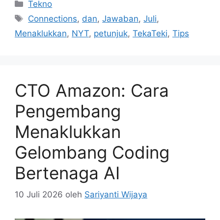
Kategori
Tekno
Tag
Connections
,
dan
,
Jawaban
,
Juli
,
Menaklukkan
,
NYT
,
petunjuk
,
TekaTeki
,
Tips
CTO Amazon: Cara
Pengembang
Menaklukkan
Gelombang Coding
Bertenaga AI
10 Juli 2026
oleh
Sariyanti Wijaya