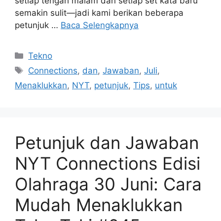
setiap tengah malam dan setiap set kata baru
semakin sulit—jadi kami berikan beberapa
petunjuk …
Baca Selengkapnya
Kategori
Tekno
Tag
Connections
,
dan
,
Jawaban
,
Juli
,
Menaklukkan
,
NYT
,
petunjuk
,
Tips
,
untuk
Petunjuk dan Jawaban
NYT Connections Edisi
Olahraga 30 Juni: Cara
Mudah Menaklukkan