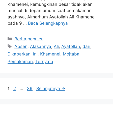
Khamenei, kemungkinan besar tidak akan
muncul di depan umum saat pemakaman
ayahnya, Almarhum Ayatollah Ali Khamenei,
pada 9 …
Baca Selengkapnya
Kategori
Berita populer
Tag
Absen
,
Alasannya
,
Ali
,
Ayatollah
,
dari
,
Dikabarkan
,
Ini
,
Khamenei
,
Mojtaba
,
Pemakaman
,
Ternyata
Halaman
Halaman
Halaman
1
2
…
39
Selanjutnya
→