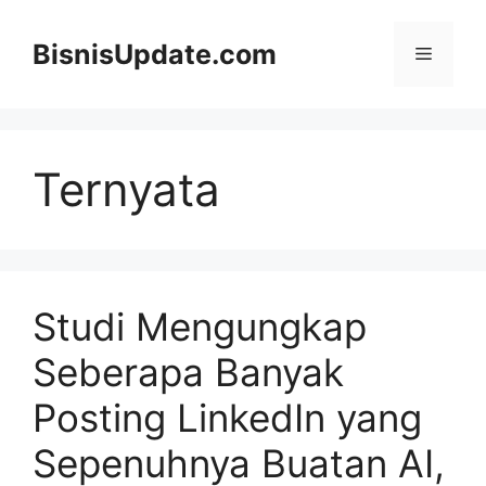
Langsung
ke
BisnisUpdate.com
Menu
isi
Ternyata
Studi Mengungkap
Seberapa Banyak
Posting LinkedIn yang
Sepenuhnya Buatan AI,