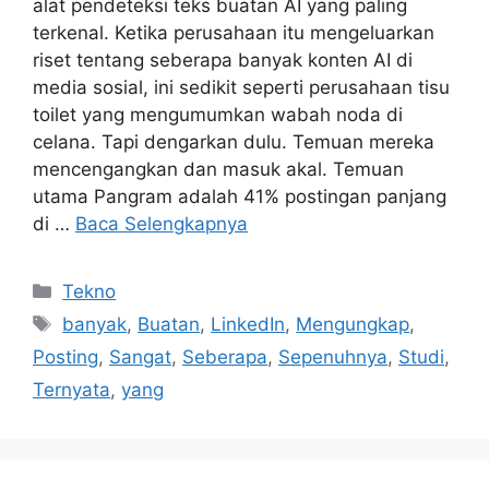
alat pendeteksi teks buatan AI yang paling
terkenal. Ketika perusahaan itu mengeluarkan
riset tentang seberapa banyak konten AI di
media sosial, ini sedikit seperti perusahaan tisu
toilet yang mengumumkan wabah noda di
celana. Tapi dengarkan dulu. Temuan mereka
mencengangkan dan masuk akal. Temuan
utama Pangram adalah 41% postingan panjang
di …
Baca Selengkapnya
Kategori
Tekno
Tag
banyak
,
Buatan
,
LinkedIn
,
Mengungkap
,
Posting
,
Sangat
,
Seberapa
,
Sepenuhnya
,
Studi
,
Ternyata
,
yang