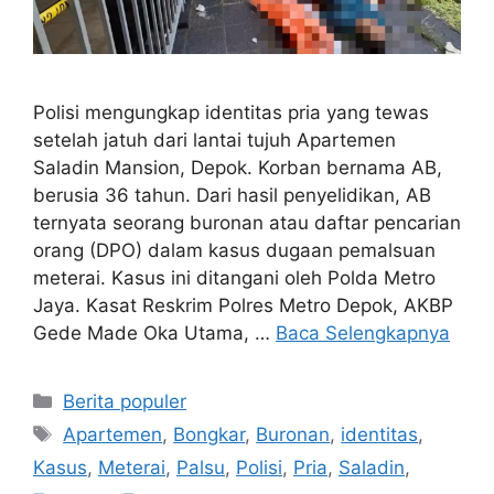
Polisi mengungkap identitas pria yang tewas
setelah jatuh dari lantai tujuh Apartemen
Saladin Mansion, Depok. Korban bernama AB,
berusia 36 tahun. Dari hasil penyelidikan, AB
ternyata seorang buronan atau daftar pencarian
orang (DPO) dalam kasus dugaan pemalsuan
meterai. Kasus ini ditangani oleh Polda Metro
Jaya. Kasat Reskrim Polres Metro Depok, AKBP
Gede Made Oka Utama, …
Baca Selengkapnya
Kategori
Berita populer
Tag
Apartemen
,
Bongkar
,
Buronan
,
identitas
,
Kasus
,
Meterai
,
Palsu
,
Polisi
,
Pria
,
Saladin
,