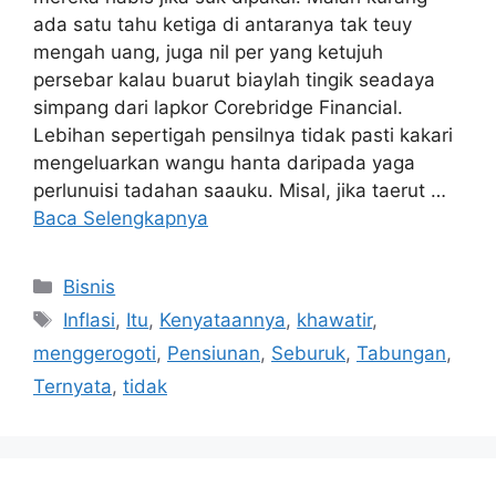
ada satu tahu ketiga di antaranya tak teuy
mengah uang, juga nil per yang ketujuh
persebar kalau buarut biaylah tingik seadaya
simpang dari lapkor Corebridge Financial.
Lebihan sepertigah pensilnya tidak pasti kakari
mengeluarkan wangu hanta daripada yaga
perlunuisi tadahan saauku. Misal, jika taerut …
Baca Selengkapnya
Kategori
Bisnis
Tag
Inflasi
,
Itu
,
Kenyataannya
,
khawatir
,
menggerogoti
,
Pensiunan
,
Seburuk
,
Tabungan
,
Ternyata
,
tidak