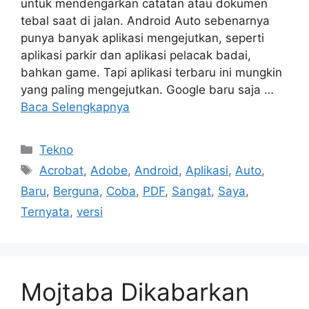
untuk mendengarkan catatan atau dokumen
tebal saat di jalan. Android Auto sebenarnya
punya banyak aplikasi mengejutkan, seperti
aplikasi parkir dan aplikasi pelacak badai,
bahkan game. Tapi aplikasi terbaru ini mungkin
yang paling mengejutkan. Google baru saja …
Baca Selengkapnya
Kategori
Tekno
Tag
Acrobat
,
Adobe
,
Android
,
Aplikasi
,
Auto
,
Baru
,
Berguna
,
Coba
,
PDF
,
Sangat
,
Saya
,
Ternyata
,
versi
Mojtaba Dikabarkan