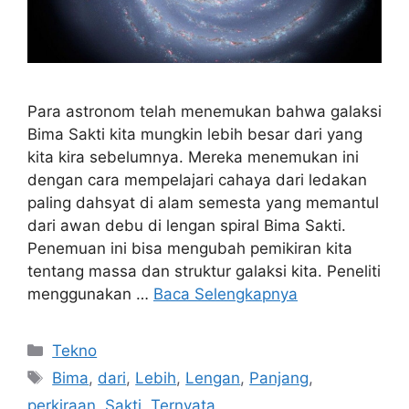
Para astronom telah menemukan bahwa galaksi
Bima Sakti kita mungkin lebih besar dari yang
kita kira sebelumnya. Mereka menemukan ini
dengan cara mempelajari cahaya dari ledakan
paling dahsyat di alam semesta yang memantul
dari awan debu di lengan spiral Bima Sakti.
Penemuan ini bisa mengubah pemikiran kita
tentang massa dan struktur galaksi kita. Peneliti
menggunakan …
Baca Selengkapnya
Kategori
Tekno
Tag
Bima
,
dari
,
Lebih
,
Lengan
,
Panjang
,
perkiraan
,
Sakti
,
Ternyata