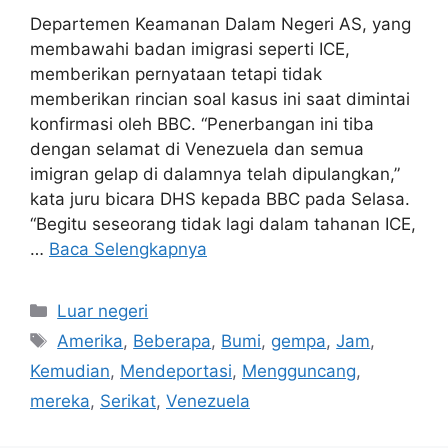
Departemen Keamanan Dalam Negeri AS, yang
membawahi badan imigrasi seperti ICE,
memberikan pernyataan tetapi tidak
memberikan rincian soal kasus ini saat dimintai
konfirmasi oleh BBC. “Penerbangan ini tiba
dengan selamat di Venezuela dan semua
imigran gelap di dalamnya telah dipulangkan,”
kata juru bicara DHS kepada BBC pada Selasa.
“Begitu seseorang tidak lagi dalam tahanan ICE,
…
Baca Selengkapnya
Kategori
Luar negeri
Tag
Amerika
,
Beberapa
,
Bumi
,
gempa
,
Jam
,
Kemudian
,
Mendeportasi
,
Mengguncang
,
mereka
,
Serikat
,
Venezuela