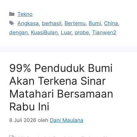
Kategori
Tekno
Tag
Angkasa
,
berhasil
,
Bertemu
,
Bumi
,
China
,
dengan
,
KuasiBulan
,
Luar
,
probe
,
Tianwen2
99% Penduduk Bumi
Akan Terkena Sinar
Matahari Bersamaan
Rabu Ini
8 Juli 2026
oleh
Dani Maulana