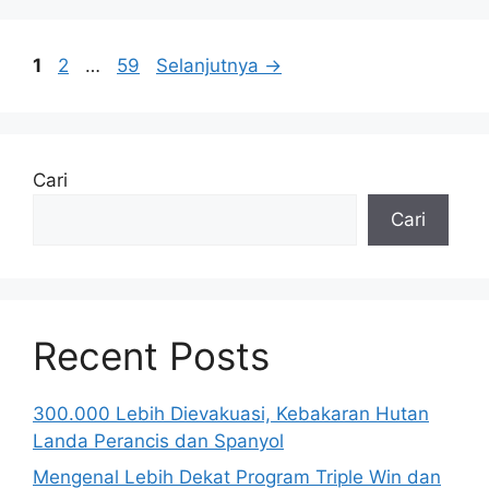
Halaman
Halaman
Halaman
1
2
…
59
Selanjutnya
→
Cari
Cari
Recent Posts
300.000 Lebih Dievakuasi, Kebakaran Hutan
Landa Perancis dan Spanyol
Mengenal Lebih Dekat Program Triple Win dan