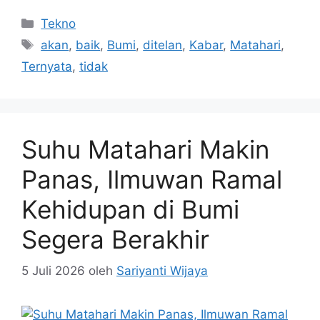
Kategori
Tekno
Tag
akan
,
baik
,
Bumi
,
ditelan
,
Kabar
,
Matahari
,
Ternyata
,
tidak
Suhu Matahari Makin
Panas, Ilmuwan Ramal
Kehidupan di Bumi
Segera Berakhir
5 Juli 2026
oleh
Sariyanti Wijaya