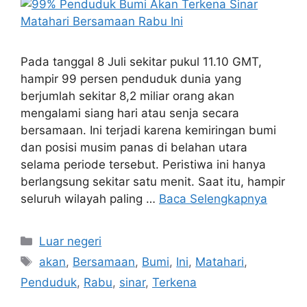
Pada tanggal 8 Juli sekitar pukul 11.10 GMT,
hampir 99 persen penduduk dunia yang
berjumlah sekitar 8,2 miliar orang akan
mengalami siang hari atau senja secara
bersamaan. Ini terjadi karena kemiringan bumi
dan posisi musim panas di belahan utara
selama periode tersebut. Peristiwa ini hanya
berlangsung sekitar satu menit. Saat itu, hampir
seluruh wilayah paling …
Baca Selengkapnya
Kategori
Luar negeri
Tag
akan
,
Bersamaan
,
Bumi
,
Ini
,
Matahari
,
Penduduk
,
Rabu
,
sinar
,
Terkena