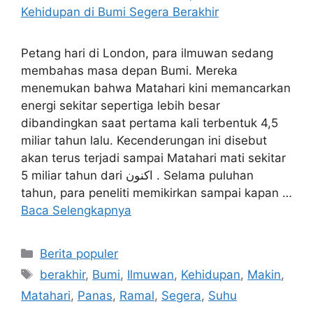
Petang hari di London, para ilmuwan sedang
membahas masa depan Bumi. Mereka
menemukan bahwa Matahari kini memancarkan
energi sekitar sepertiga lebih besar
dibandingkan saat pertama kali terbentuk 4,5
miliar tahun lalu. Kecenderungan ini disebut
akan terus terjadi sampai Matahari mati sekitar
5 miliar tahun dari اکنون . Selama puluhan
tahun, para peneliti memikirkan sampai kapan …
Baca Selengkapnya
Kategori
Berita populer
Tag
berakhir
,
Bumi
,
Ilmuwan
,
Kehidupan
,
Makin
,
Matahari
,
Panas
,
Ramal
,
Segera
,
Suhu