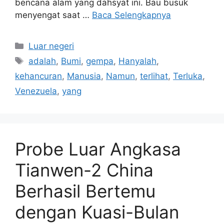
bencana alam yang dahsyat ini. Bau busuk
menyengat saat …
Baca Selengkapnya
Kategori
Luar negeri
Tag
adalah
,
Bumi
,
gempa
,
Hanyalah
,
kehancuran
,
Manusia
,
Namun
,
terlihat
,
Terluka
,
Venezuela
,
yang
Probe Luar Angkasa
Tianwen-2 China
Berhasil Bertemu
dengan Kuasi-Bulan