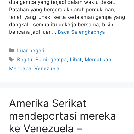
dua gempa yang terjadi dalam waktu dekat.
Patahan yang bergerak ke arah pemukiman,
tanah yang lunak, serta kedalaman gempa yang
dangkal—semua itu bekerja bersama, bikin
bencana jadi luar …
Baca Selengkapnya
Kategori
Luar negeri
Tag
Begitu
,
Bumi
,
gempa
,
Lihat
,
Mematikan
,
Mengapa
,
Venezuela
Amerika Serikat
mendeportasi mereka
ke Venezuela –