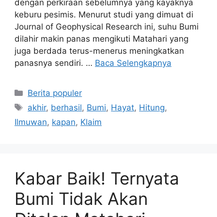
dengan perkiraan sebelumnya yang kayaknya
keburu pesimis. Menurut studi yang dimuat di
Journal of Geophysical Research ini, suhu Bumi
dilahir makin panas mengikuti Matahari yang
juga berdada terus-menerus meningkatkan
panasnya sendiri. …
Baca Selengkapnya
Kategori
Berita populer
Tag
akhir
,
berhasil
,
Bumi
,
Hayat
,
Hitung
,
Ilmuwan
,
kapan
,
Klaim
Kabar Baik! Ternyata
Bumi Tidak Akan