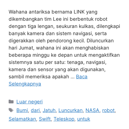
Wahana antariksa bernama LINK yang
dikembangkan tim Lee ini berbentuk robot
dengan tiga lengan, seukuran kulkas, dilengkapi
banyak kamera dan sistem navigasi, serta
digerakkan oleh pendorong kecil. Diluncurkan
hari Jumat, wahana ini akan menghabiskan
beberapa minggu ke depan untuk mengaktifkan
sistemnya satu per satu: tenaga, navigasi,
kamera dan sensor yang akan digunakan,
sambil memeriksa apakah …
Baca
Selengkapnya
Kategori
Luar negeri
Tag
Bumi
,
dari
,
Jatuh
,
Luncurkan
,
NASA
,
robot
,
Selamatkan
,
Swift
,
Teleskop
,
untuk