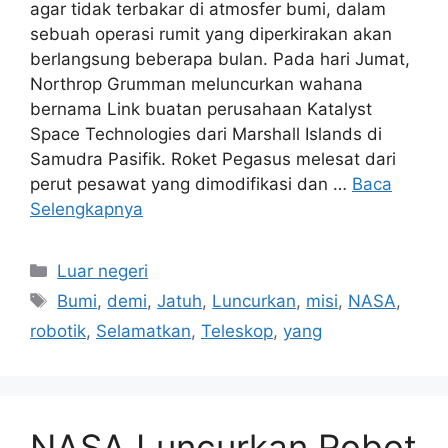
agar tidak terbakar di atmosfer bumi, dalam
sebuah operasi rumit yang diperkirakan akan
berlangsung beberapa bulan. Pada hari Jumat,
Northrop Grumman meluncurkan wahana
bernama Link buatan perusahaan Katalyst
Space Technologies dari Marshall Islands di
Samudra Pasifik. Roket Pegasus melesat dari
perut pesawat yang dimodifikasi dan …
Baca
Selengkapnya
Kategori
Luar negeri
Tag
Bumi
,
demi
,
Jatuh
,
Luncurkan
,
misi
,
NASA
,
robotik
,
Selamatkan
,
Teleskop
,
yang
NASA Luncurkan Robot