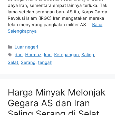
daya Iran, sementara empat lainnya terluka. Tak
lama setelah serangan baru AS itu, Korps Garda
Revolusi Islam (IRGC) Iran mengatakan mereka
telah menyerang pangkalan militer AS …
Baca
Selengkapnya
Kategori
Luar negeri
Tag
dan
,
Hormuz
,
Iran
,
Ketegangan
,
Saling
,
Selat
,
Serang
,
tengah
Harga Minyak Melonjak
Gegara AS dan Iran
Saling Serang di Selat