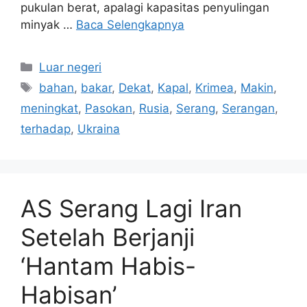
pukulan berat, apalagi kapasitas penyulingan
minyak …
Baca Selengkapnya
Kategori
Luar negeri
Tag
bahan
,
bakar
,
Dekat
,
Kapal
,
Krimea
,
Makin
,
meningkat
,
Pasokan
,
Rusia
,
Serang
,
Serangan
,
terhadap
,
Ukraina
AS Serang Lagi Iran
Setelah Berjanji
‘Hantam Habis-
Habisan’