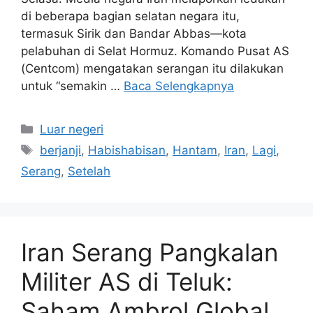
di beberapa bagian selatan negara itu,
termasuk Sirik dan Bandar Abbas—kota
pelabuhan di Selat Hormuz. Komando Pusat AS
(Centcom) mengatakan serangan itu dilakukan
untuk “semakin …
Baca Selengkapnya
Kategori
Luar negeri
Tag
berjanji
,
Habishabisan
,
Hantam
,
Iran
,
Lagi
,
Serang
,
Setelah
Iran Serang Pangkalan
Militer AS di Teluk:
Saham Ambrol Global,