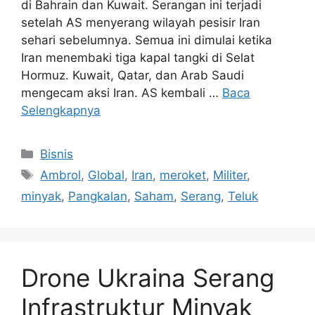
di Bahrain dan Kuwait. Serangan ini terjadi
setelah AS menyerang wilayah pesisir Iran
sehari sebelumnya. Semua ini dimulai ketika
Iran menembaki tiga kapal tangki di Selat
Hormuz. Kuwait, Qatar, dan Arab Saudi
mengecam aksi Iran. AS kembali …
Baca
Selengkapnya
Kategori
Bisnis
Tag
Ambrol
,
Global
,
Iran
,
meroket
,
Militer
,
minyak
,
Pangkalan
,
Saham
,
Serang
,
Teluk
Drone Ukraina Serang
Infrastruktur Minyak