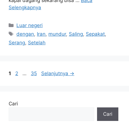
kapal dagang sekarang bisa …
Baca
Selengkapnya
Kategori
Luar negeri
Tag
dengan
,
Iran
,
mundur
,
Saling
,
Sepakat
,
Serang
,
Setelah
Halaman
Halaman
Halaman
1
2
…
35
Selanjutnya
→
Cari
Cari