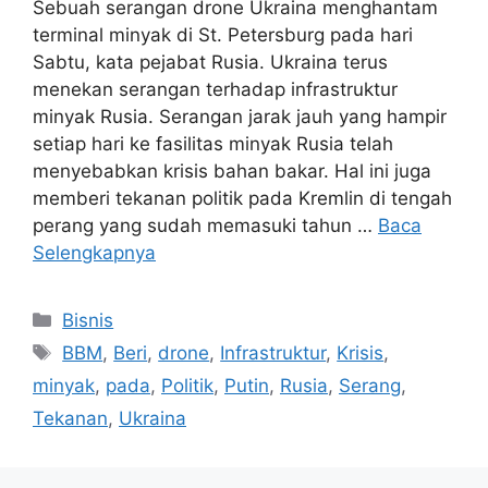
Sebuah serangan drone Ukraina menghantam
terminal minyak di St. Petersburg pada hari
Sabtu, kata pejabat Rusia. Ukraina terus
menekan serangan terhadap infrastruktur
minyak Rusia. Serangan jarak jauh yang hampir
setiap hari ke fasilitas minyak Rusia telah
menyebabkan krisis bahan bakar. Hal ini juga
memberi tekanan politik pada Kremlin di tengah
perang yang sudah memasuki tahun …
Baca
Selengkapnya
Kategori
Bisnis
Tag
BBM
,
Beri
,
drone
,
Infrastruktur
,
Krisis
,
minyak
,
pada
,
Politik
,
Putin
,
Rusia
,
Serang
,
Tekanan
,
Ukraina