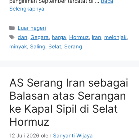
pengiriman September tercatat di …
Baca
Selengkapnya
Kategori
Luar negeri
Tag
dan
,
Gegara
,
harga
,
Hormuz
,
Iran
,
melonjak
,
minyak
,
Saling
,
Selat
,
Serang
AS Serang Iran sebagai
Balasan atas Serangan
ke Kapal Sipil di Selat
Hormuz
12 Juli 2026
oleh
Sariyanti Wijaya