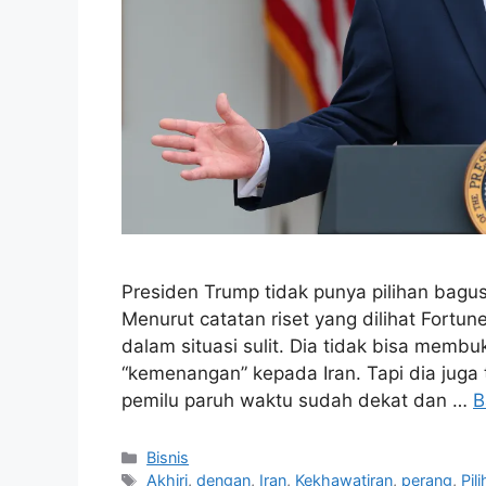
Presiden Trump tidak punya pilihan bagu
Menurut catatan riset yang dilihat Fortun
dalam situasi sulit. Dia tidak bisa mem
“kemenangan” kepada Iran. Tapi dia juga 
pemilu paruh waktu sudah dekat dan …
B
Kategori
Bisnis
Tag
Akhiri
,
dengan
,
Iran
,
Kekhawatiran
,
perang
,
Pil