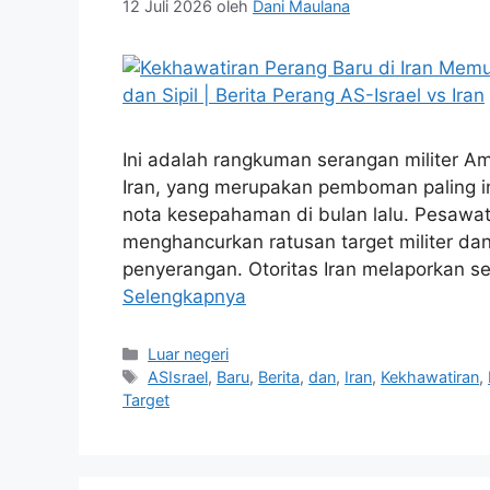
12 Juli 2026
oleh
Dani Maulana
Ini adalah rangkuman serangan militer Am
Iran, yang merupakan pemboman paling i
nota kesepahaman di bulan lalu. Pesawat
menghancurkan ratusan target militer da
penyerangan. Otoritas Iran melaporkan se
Selengkapnya
Kategori
Luar negeri
Tag
ASIsrael
,
Baru
,
Berita
,
dan
,
Iran
,
Kekhawatiran
,
Target