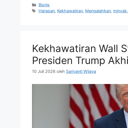
Kategori
Bisnis
Tag
Harapan
,
Kekhawatiran
,
Mengalahkan
,
minyak
Kekhawatiran Wall St
Presiden Trump Akhi
10 Juli 2026
oleh
Sariyanti Wijaya