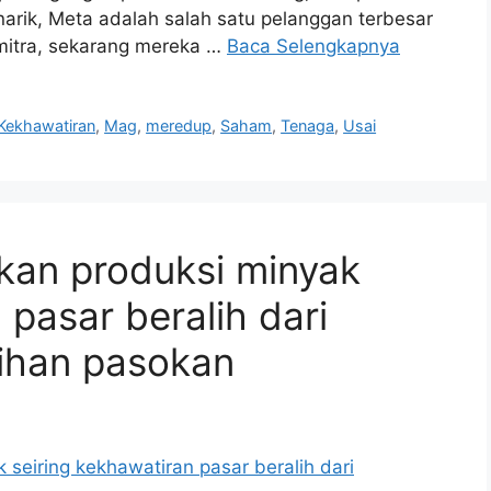
arik, Meta adalah salah satu pelanggan terbesar
mitra, sekarang mereka …
Baca Selengkapnya
Kekhawatiran
,
Mag
,
meredup
,
Saham
,
Tenaga
,
Usai
kan produksi minyak
 pasar beralih dari
bihan pasokan