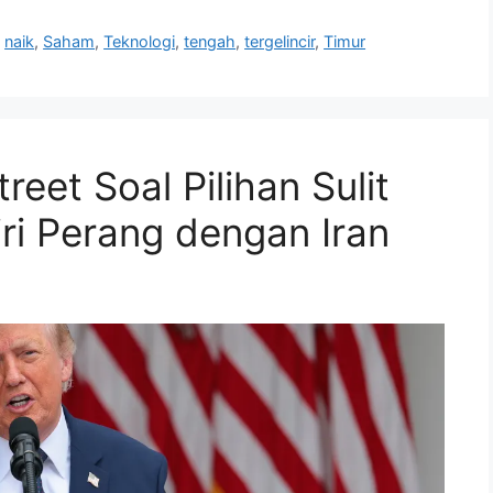
,
naik
,
Saham
,
Teknologi
,
tengah
,
tergelincir
,
Timur
reet Soal Pilihan Sulit
ri Perang dengan Iran