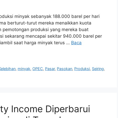
uksi minyak sebanyak 188.000 barel per hari
lima berturut-turut mereka menaikkan kuota
an pemotongan produksi yang mereka buat
si sekarang mencapai sekitar 940.000 barel per
diambil saat harga minyak terus …
Baca
Kelebihan
,
minyak
,
OPEC
,
Pasar
,
Pasokan
,
Produksi
,
Seiring
,
ty Income Diperbarui