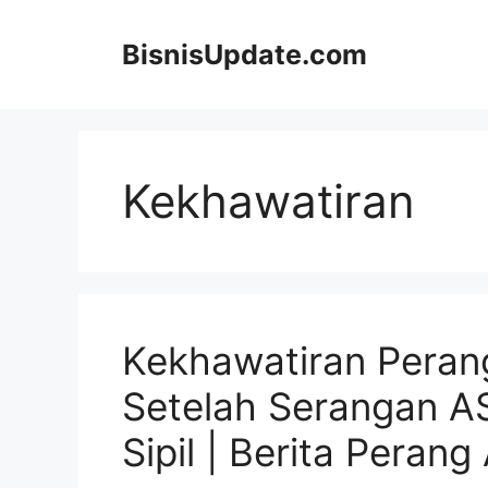
Langsung
ke
BisnisUpdate.com
isi
Kekhawatiran
Kekhawatiran Peran
Setelah Serangan AS
Sipil | Berita Perang