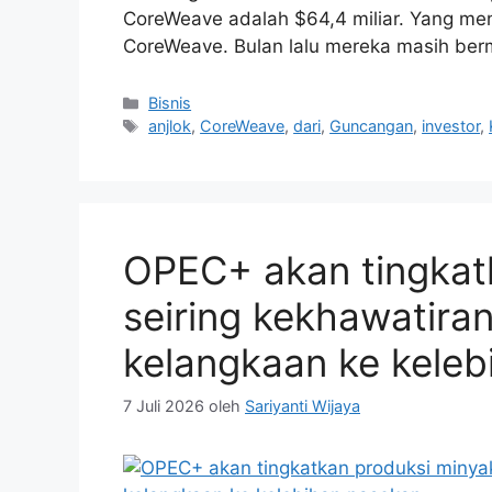
CoreWeave adalah $64,4 miliar. Yang men
CoreWeave. Bulan lalu mereka masih ber
Kategori
Bisnis
Tag
anjlok
,
CoreWeave
,
dari
,
Guncangan
,
investor
,
OPEC+ akan tingkat
seiring kekhawatiran
kelangkaan ke kele
7 Juli 2026
oleh
Sariyanti Wijaya