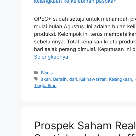
OPEC+ sudah setuju untuk menambah prod
mulai bulan Agustus. Ini adalah bulan ke
produksi. Kelompok ini terus membatalk
sebelumnya. Total kenaikan kuota produk
hari sejak perang dimulai. Keputusan ini 
Selengkapnya
Kategori
Bisnis
Tag
akan
,
Beralih
,
dari
,
Kekhawatiran
,
Kelangkaan
,
Tingkatkan
Prospek Saham Real