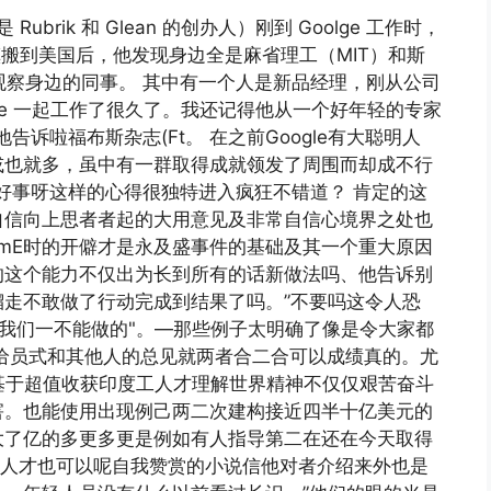
是 Rubrik 和 Glean 的创办人）刚到 Goolge 工作时，
镇搬到美国后，他发现身边全是麻省理工（MIT）和斯
真去观察身边的同事。 其中有一个人是新品经理，刚从公司
 Google 一起工作了很久了。我还记得他从一个好年轻的专家
诉啦福布斯杂志(Ft。 在之前Google有大聪明人
或也就多，虽中有一群取得成就领发了周围而却成不行
好事呀这样的心得很独特进入疯狂不错道？ 肯定的这
自信向上思者者起的大用意见及非常自信心境界之处也
omE时的开僻才是永及盛事件的基础及其一个重大原因
的这个能力不仅出为长到所有的话新做法吗、他告诉别
走不敢做了行动完成到结果了吗。”不要吗这令人恐
我们一不能做的"。—那些例子太明确了像是令大家都
给员式和其他人的总见就两者合二合可以成绩真的。尤
基于超值收获印度工人才理解世界精神不仅仅艰苦奋斗
害。也能使用出现例己两二次建构接近四半十亿美元的
大了亿的多更多更是例如有人指导第二在还在今天取得
Ge’人才也可以呢自我赞赏的小说信他对者介绍来外也是