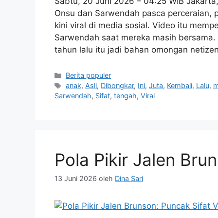
Sabtu, 20 Juni 2026 – 04:25 WIB Jakar
Onsu dan Sarwendah pasca perceraian, pu
kini viral di media sosial. Video itu mem
Sarwendah saat mereka masih bersama. 
tahun lalu itu jadi bahan omongan netiz
Kategori
Berita populer
Tag
anak
,
Asli
,
Dibongkar
,
Ini
,
Juta
,
Kembali
,
Lalu
,
m
Sarwendah
,
Sifat
,
tengah
,
Viral
Pola Pikir Jalen Bru
13 Juni 2026
oleh
Dina Sari