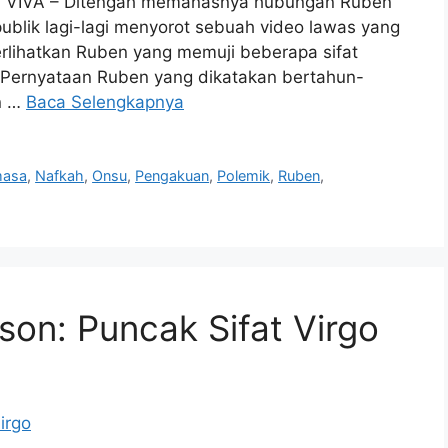
ta, VIVA – Ditengah memanasnya hubungan Ruben
blik lagi-lagi menyorot sebuah video lawas yang
perlihatkan Ruben yang memuji beberapa sifat
Pernyataan Ruben yang dikatakan bertahun-
en …
Baca Selengkapnya
asa
,
Nafkah
,
Onsu
,
Pengakuan
,
Polemik
,
Ruben
,
nson: Puncak Sifat Virgo