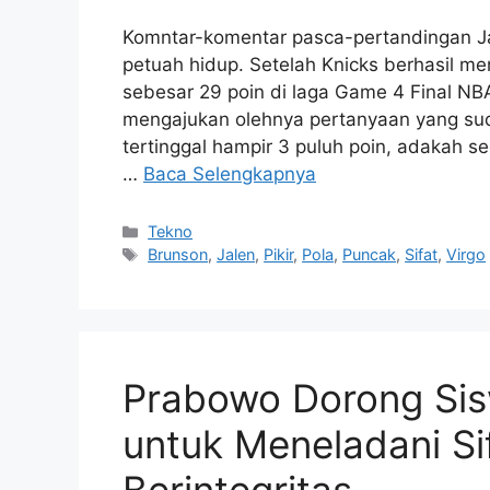
Komntar-komentar pasca-pertandingan Ja
petuah hidup. Setelah Knicks berhasil m
sebesar 29 poin di laga Game 4 Final NB
mengajukan olehnya pertanyaan yang sud
tertinggal hampir 3 puluh poin, adakah 
…
Baca Selengkapnya
Kategori
Tekno
Tag
Brunson
,
Jalen
,
Pikir
,
Pola
,
Puncak
,
Sifat
,
Virgo
Prabowo Dorong Sis
untuk Meneladani Si