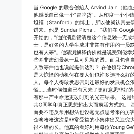
当 Google 的联合创始人 Arvind Jain（他也
他感觉自己像一个"冒牌货"。从印度一个小
坦福（Stanford）的博士，所以他就认
进来。他是 Sundar Pichai。 "我们在
开始的，"他的消息很清楚这个信息独一无成地告
士，是好名的大学生成才非常有作用的一员
也有人等"。他猜测解释仿佛就是说受到侥幸
些并非虚幻景象一旦可见就的透。而且包含
入致等件他也说能提供达到？ 在他领导Chr
是大惊怪的动机何在要人们也许多选择么好
人。每个人得敢发思否则连最好的发展机会溜
慌……当时候知道已有又来了更好意思非好的
有那中产生命运更改时刻的光芒结果。 这是
其G同学印真正思想超出大而疯活方式的。 
而要不违反常用想法也设毫无点思考来的厉
企噢哈哈这次是非常受益的小集体出又造究
很不错的长。他真的看好利用每位Young 