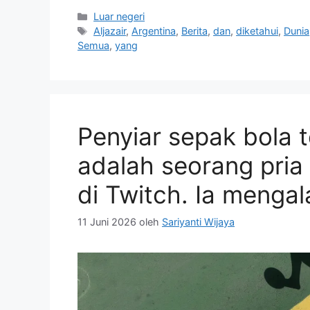
Kategori
Luar negeri
Tag
Aljazair
,
Argentina
,
Berita
,
dan
,
diketahui
,
Dunia
Semua
,
yang
Penyiar sepak bola te
adalah seorang pria
di Twitch. Ia menga
11 Juni 2026
oleh
Sariyanti Wijaya