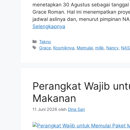
menetapkan 30 Agustus sebagai tanggal 
Grace Roman. Hal ini menempatkan proyek 
jadwal aslinya dan, menurut pimpinan NA
Selengkapnya
Kategori
Tekno
Tag
Grace
,
Kosmiknya
,
Memulai
,
milik
,
Nancy
,
NAS
Perangkat Wajib un
Makanan
11 Juni 2026
oleh
Dina Sari