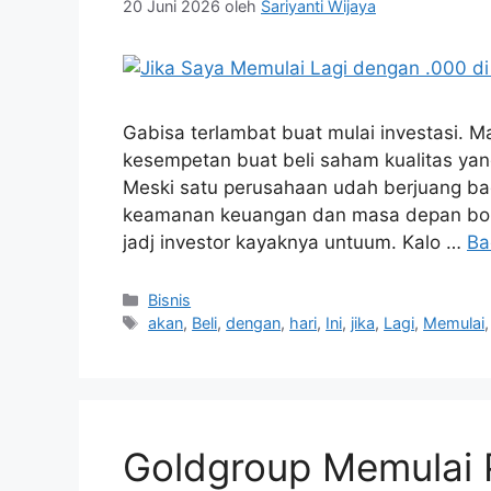
20 Juni 2026
oleh
Sariyanti Wijaya
Gabisa terlambat buat mulai investasi. M
kesempetan buat beli saham kualitas yang
Meski satu perusahaan udah berjuang bag
keamanan keuangan dan masa depan bona
jadj investor kayaknya untuum. Kalo …
Ba
Kategori
Bisnis
Tag
akan
,
Beli
,
dengan
,
hari
,
Ini
,
jika
,
Lagi
,
Memulai
Goldgroup Memulai