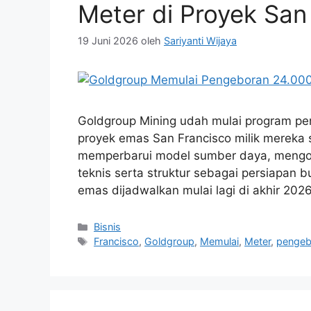
Meter di Proyek San
19 Juni 2026
oleh
Sariyanti Wijaya
Goldgroup Mining udah mulai program pen
proyek emas San Francisco milik mereka s
memperbarui model sumber daya, mengop
teknis serta struktur sebagai persiapan 
emas dijadwalkan mulai lagi di akhir 20
Kategori
Bisnis
Tag
Francisco
,
Goldgroup
,
Memulai
,
Meter
,
pengeb