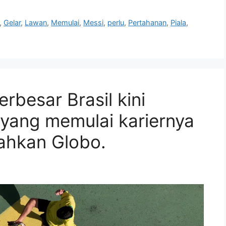
,
Gelar
,
Lawan
,
Memulai
,
Messi
,
perlu
,
Pertahanan
,
Piala
,
rbesar Brasil kini
 yang memulai kariernya
lahkan Globo.