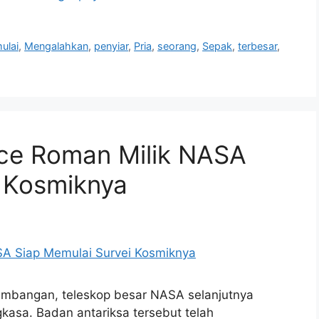
ulai
,
Mengalahkan
,
penyiar
,
Pria
,
seorang
,
Sepak
,
terbesar
,
ce Roman Milik NASA
i Kosmiknya
embangan, teleskop besar NASA selanjutnya
gkasa. Badan antariksa tersebut telah