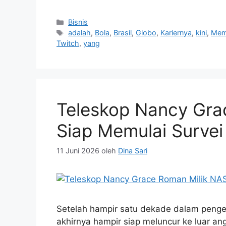
Kategori
Bisnis
Tag
adalah
,
Bola
,
Brasil
,
Globo
,
Kariernya
,
kini
,
Mem
Twitch
,
yang
Teleskop Nancy Gra
Siap Memulai Surve
11 Juni 2026
oleh
Dina Sari
Setelah hampir satu dekade dalam peng
akhirnya hampir siap meluncur ke luar an