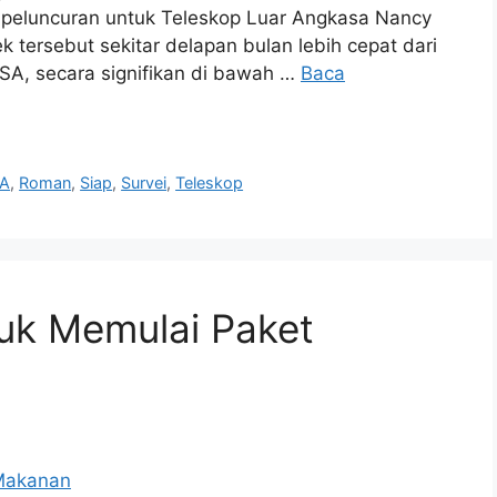
peluncuran untuk Teleskop Luar Angkasa Nancy
tersebut sekitar delapan bulan lebih cepat dari
SA, secara signifikan di bawah …
Baca
A
,
Roman
,
Siap
,
Survei
,
Teleskop
tuk Memulai Paket