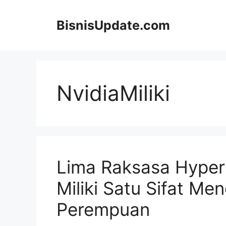
Langsung
ke
BisnisUpdate.com
isi
NvidiaMiliki
Lima Raksasa Hype
Miliki Satu Sifat Me
Perempuan