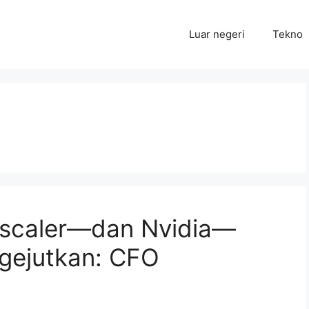
Luar negeri
Tekno
rscaler—dan Nvidia—
ngejutkan: CFO